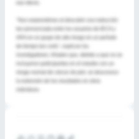
ese efecto.
"Nos sorprendimos al descubrir una reducción
tan pronunciada entre los usuarios de IECA y
ARA en un grupo de alto riesgo en un período
de tiempo tan corto", explican los
investigadores. Añaden que, debido a que no se
incluyeron participantes en el estudio con un
riesgo normal de cáncer de piel, se desconoce
la extensión de los resultados en otros
individuos.