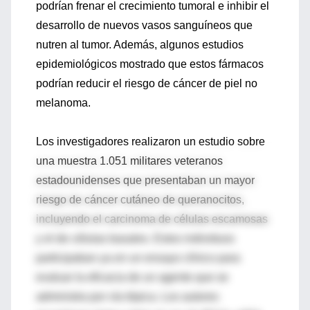
podrían frenar el crecimiento tumoral e inhibir el
desarrollo de nuevos vasos sanguíneos que
nutren al tumor. Además, algunos estudios
epidemiológicos mostrado que estos fármacos
podrían reducir el riesgo de cáncer de piel no
melanoma.
Los investigadores realizaron un estudio sobre
una muestra 1.051 militares veteranos
estadounidenses que presentaban un mayor
riesgo de cáncer cutáneo de queranocitos,
incluyendo el carcinoma de células escamosas
y el de células basales. Estos individuos
participaban ya en un ensayo clínico para
evaluar la eficacia de un agente que se
administra por vía tópica. Los autores