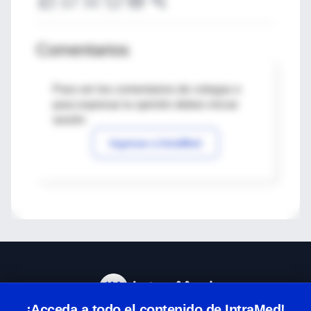
Comentarios
Para ver los comentarios de colegas o
para expresar tu opinión debes iniciar
sesión
Ingresar a IntraMed
¡Acceda a todo el contenido de IntraMed!