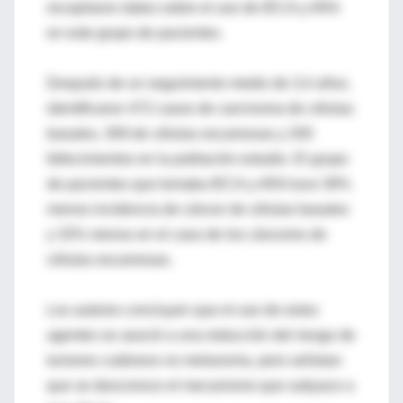
recopilaron datos sobre el uso de IECA y ARA
en este grupo de pacientes.
Después de un seguimiento medio de 3,4 años,
identificaron 472 casos de carcinoma de células
basales, 309 de células escamosas y 200
fallecimientos en la población estudio. El grupo
de pacientes que tomaba IECA y ARA tuvo 39%
menos incidencia de cáncer de células basales
y 33% menos en el caso de los cánceres de
células escamosas.
Los autores concluyen que el uso de estos
agentes se asoció a una reducción del riesgo de
tumores cutáneos no melanoma, pero señalan
que se desconoce el mecanismo que subyace a