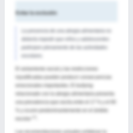
Evitar la exclusión
La presencia de una alergia alimentaria no
debería impedir que niños y adolescentes
participen plenamente de las actividades
escolares.
El aislamiento social y las restricciones
injustificadas pueden producir consecuencias
emocionales importantes. El
bullying
relacionado con la alergia alimentaria presenta
una prevalencia que oscila entre el 17 % y el 60
% y ocurre predominantemente en el ámbito
(7)
escolar
.
Las recomendaciones actuales enfatizan la