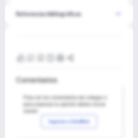
Referencias bibliográficas
Comentarios
Para ver los comentarios de colegas o
para expresar tu opinión debes iniciar
sesión
Ingresar a IntraMed