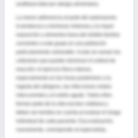
anafilaxia fatal por alergia alimentaria.
La menor adherencia al porte del autoinyector,
la tendencia a minimizar síntomas y la mayor
exposición a alimentos fuera del ámbito familiar
convierten a este grupo en una población
particularmente vulnerable. A esto se suman los
cofactores que pueden disminuir el umbral de
reacción: el ejercicio físico intenso,
especialmente en las horas posteriores a la
ingesta del alérgeno, las infecciones virales
intercurrentes y el estrés agudo. Todos ellos
forman parte de la vida escolar cotidiana y
deben ser tenidos en cuenta al evaluar el riesgo
individual de cada paciente. Esa evaluación,
nuevamente, corresponde al especialista.