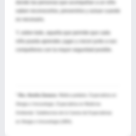
donde las personas que acompañan a un niño
saben reconocerlos, prevenirlos y actuar cuando
es necesario.
Y, sobre todo, aquella que permite que cada
niño pueda aprender, jugar y crecer junto a sus
compañeros con la mayor seguridad posible.
*
Dra. Amelia Zarauza
. Médica pediatra. Especialista en
Alergia e Inmunología. Especialista en Medicina
Ambiental. Subdirectora de la Carrera de Especialistas
en Alergia e Inmunología (UBA).