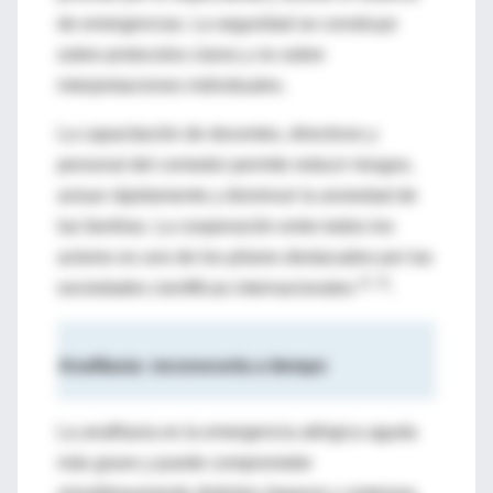
de emergencias. La seguridad se construye
sobre protocolos claros y no sobre
interpretaciones individuales.
La capacitación de docentes, directivos y
personal del comedor permite reducir riesgos,
actuar rápidamente y disminuir la ansiedad de
las familias. La cooperación entre todos los
actores es uno de los pilares destacados por las
(2, 4)
sociedades científicas internacionales
.
Anafilaxia: reconocerla a tiempo
La anafilaxia es la emergencia alérgica aguda
más grave y puede comprometer