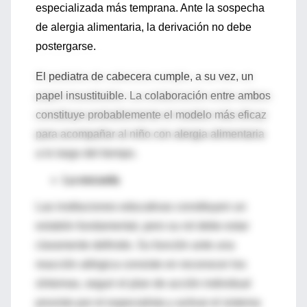
especializada más temprana. Ante la sospecha
de alergia alimentaria, la derivación no debe
postergarse.
El pediatra de cabecera cumple, a su vez, un
papel insustituible. La colaboración entre ambos
constituye probablemente el modelo más eficaz
para acompañar al niño con alergia alimentaria
a lo largo del tiempo.
La escuela
Las instituciones educativas constituyen un
eslabón fundamental, pero su rol debe estar
claramente definido. Su función ante una
reacción alérgica consiste en reconocer los
síntomas, seguir el plan de acción individual
provisto por el especialista y activar el sistema