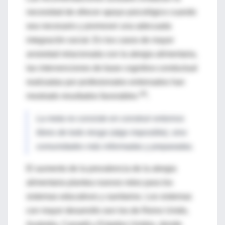
necesidad de ofrecer apoyo psicológico cuando
sea necesario y promover una adecuada
integración social. En los casos de mayor
ansiedad relacionada con la alergia alimentaria,
las intervenciones de base cognitivo-conductual
realizadas por profesionales entrenados han
(8)
mostrado resultados favorables
.
La meta no consiste en construir entornos
libres de todo riesgo (algo imposible), sino
comunidades más informadas y preparadas.
El aumento de la prevalencia de la alergia
alimentaria plantea nuevos retos para los
sistemas educativos y sanitarios. Los sistemas
con mayor desarrollo son los de Reino Unido,
Australia, Canadá y Estados Unidos, donde