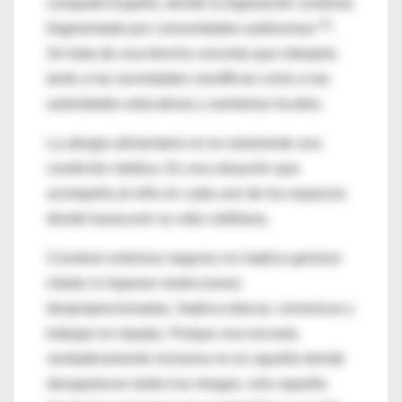
comparte España, donde la legislación continúa
(2)
fragmentada por comunidades autónomas
.
Se trata de una brecha concreta que interpela
tanto a las sociedades científicas como a las
autoridades educativas y sanitarias locales.
La alergia alimentaria no es solamente una
condición médica. Es una situación que
acompaña al niño en cada uno de los espacios
donde transcurre su vida cotidiana.
Construir entornos seguros no implica generar
miedo ni imponer restricciones
desproporcionadas. Implica educar, comunicar y
trabajar en equipo. Porque una escuela
verdaderamente inclusiva no es aquella donde
desaparecen todos los riesgos, sino aquella