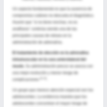
Un aspecto fundamental es que la ausencia de
compromiso cutáneo no descarta el diagnóstico.
Asumir que "si no tiene ronchas, no es
anafilaxia" continúa siendo una de las
principales causas de retraso en la
administración de adrenalina.
El tratamiento de elección es la adrenalina
intramuscular en la cara anterolateral del
muslo.
Su administración precoz se asocia con
una mejor evolución y menor riesgo de
(5, 6)
complicaciones
.
Un grupo que merece atención especial son los
adolescentes. La evidencia muestra que los
adolescentes concentran el mayor riesgo de