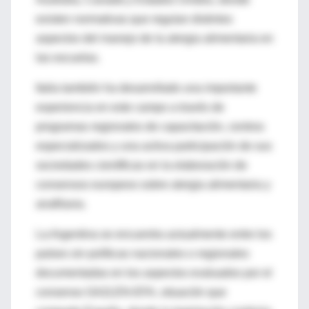
existen normativas que regulan distintos
aspectos del manejo de la alergia alimentaria en
las escuelas.
Italia también ha desarrollado una importante
experiencia en este campo a través de
programas regionales de capacitación, centros
especializados y una activa participación de sus
sociedades científicas en la elaboración de
consensos europeos sobre alergia alimentaria y
anafilaxia.
La Argentina se encuentra actualmente entre los
países sin políticas nacionales o regionales
documentadas en los aspectos evaluados por el
consenso GA2LEN-EFA, situación que