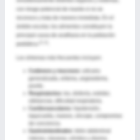
simultáneamente distintos órganos y sistemas,
con riesgo potencial de muerte si no se
reconoce y trata de manera inmediata. En el
ámbito escolar, los alimentos constituyen la
principal causa de anafilaxia en la población
(5, 6)
pediátrica
.
Los síntomas más frecuentes incluyen:
Cutáneos y mucosos:
urticaria
generalizada, eritema, angioedema,
prurito.
Respiratorios:
tos, disfonía, estridor,
sibilancias, dificultad respiratoria.
Cardiovasculares:
hipotensión,
taquicardia, mareos, síncope, compromiso
de conciencia.
Gastrointestinales:
dolor abdominal
intenso, náuseas, vómitos y diarrea.