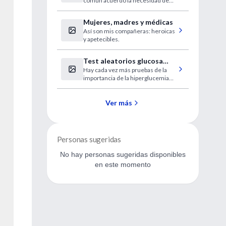
común acuerdo la necesidad de
establecer metas mundiales de
vigilancia de esas enfermedades y
Mujeres, madres y médicas
sus factores de riesgo.
Así son mis compañeras: heroicas
y apetecibles.
Test aleatorios glucosa
Hay cada vez más pruebas de la
detectan diabetes
importancia de la hiperglucemia
gestacional manifiesta
materna en el futuro de los
neonatos.
Ver más
Personas sugeridas
No hay personas sugeridas disponibles
en este momento