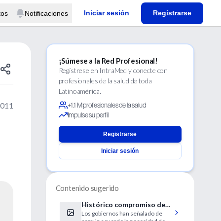
Iniciar sesión
Registrarse
tos
Notificaciones
¡Súmese a la Red Profesional!
Regístrese en IntraMed y conecte con
profesionales de la salud de toda
Latinoamérica.
2011
+1.1 M profesionales de la salud
Impulse su perfil
Registrarse
Iniciar sesión
Contenido sugerido
Histórico compromiso de
Los gobiernos han señalado de
lucha contra las E.N.T.