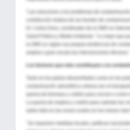
"Las soluciones a los problemas de contaminación d
contribución relativa de las fuentes de contaminaci
Dr. Carlos Dora, coordinador de la OMS en Interv
Salud Pública y Medio Ambiente. "Lo mejor que pu
la OMS es vigilar sus propias tendencias de contami
ampliar a gran escala las intervenciones eficaces.
Los factores que más contribuyen a la contami
Tanto en los países desarrollados como en los país
contaminación atmosférica urbana son el transporte
quema de biomasa y carbón para cocinar o como me
La quema de madera y carbón para calentar las viv
sobre todo en las zonas rurales en los meses más f
"Se requieren medidas locales, políticas nacionale