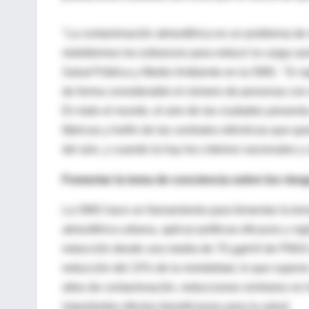
"La contaminación atmosférica es un problema de 
redoblemos los esfuerzos para reducir la carga san
Salud Pública y Medio Ambiente en la OMS. "Si 
de forma considerable el número de personas con 
En todo el mundo, el aire de las ciudades presen
fábricas y hollín de las centrales eléctricas que
del aire, y cuando la hay los criterios nacionales 
Fomentar la toma de conciencia sobre los riesg
La OMS hace un llamamiento para fomentar la toma
atmosférica urbana, aplicar políticas eficaces y vi
reducción desde una media de 70 µg/m3 de PM10 
reducción del 15% de la mortalidad, lo que supone
altos de contaminación, reducciones similares no h
importantes efectos beneficiosos para la salud.