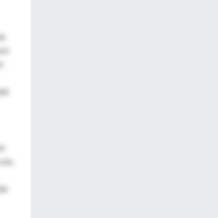
de
cir
n.
dad
ón
 una
más