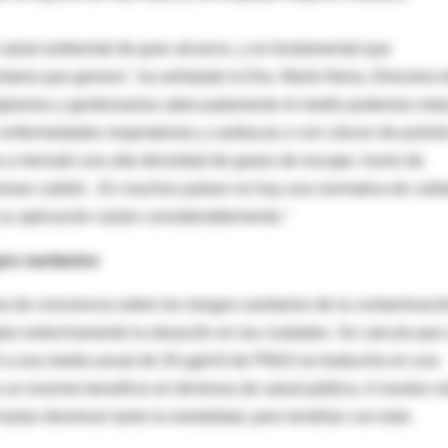
salud ambiental de gran alcance, y es fundamental que
itaria que genera", ha señalado la Dra. María Neira, Directora 
vigilamos y gestionamos adecuadamente el medio podemos redu
enfermedades respiratorias y cardiacas o con cáncer de pulmó
ta a menudo una alta densidad de gases de escape, humo de
 queman carbón . En muchos países no hay una normativa de cali
y su aplicación varían considerablemente."
os sanitarios
 de conciencia sobre los riesgos sanitarios de la contaminaci
gilar estrechamente la situación en las ciudades. Se calcula que
a una media anual de 20 µg/m3 de PM10 se traduciría en una
 un enorme beneficio en términos de salud pública. A niveles 
arían disminuir tanto la mortalidad, pero tendrían con todo