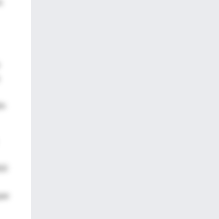
a
ón
M10
que