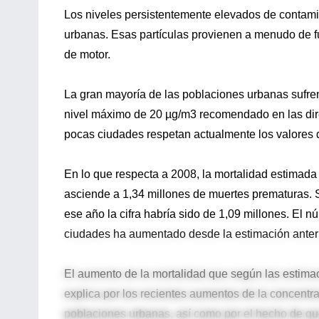
Los niveles persistentemente elevados de contam
urbanas. Esas partículas provienen a menudo de fu
de motor.
La gran mayoría de las poblaciones urbanas sufre
nivel máximo de 20 µg/m3 recomendado en las dire
pocas ciudades respetan actualmente los valores 
En lo que respecta a 2008, la mortalidad estimada 
asciende a 1,34 millones de muertes prematuras. S
ese año la cifra habría sido de 1,09 millones. El 
ciudades ha aumentado desde la estimación anteri
El aumento de la mortalidad que según las estimac
explica por los recientes aumentos de la concentr
poblaciones urbanas, así como por el hecho de q