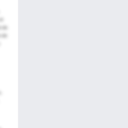
el
o de
s de
.