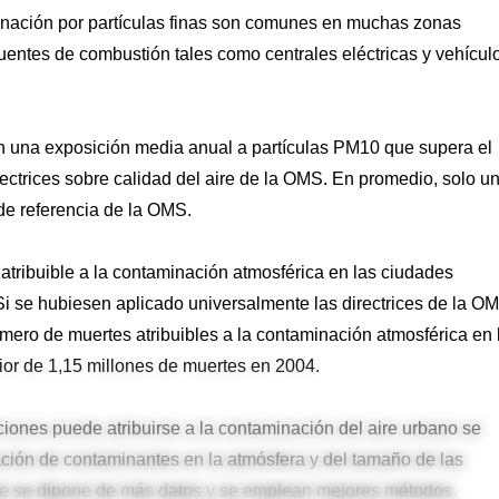
inación por partículas finas son comunes en muchas zonas
entes de combustión tales como centrales eléctricas y vehícul
n una exposición media anual a partículas PM10 que supera el
ctrices sobre calidad del aire de la OMS. En promedio, solo u
de referencia de la OMS.
atribuible a la contaminación atmosférica en las ciudades
i se hubiesen aplicado universalmente las directrices de la O
número de muertes atribuibles a la contaminación atmosférica en 
or de 1,15 millones de muertes en 2004.
iones puede atribuirse a la contaminación del aire urbano se
ación de contaminantes en la atmósfera y del tamaño de las
ue se dipone de más datos y se emplean mejores métodos.