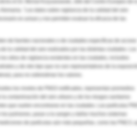
 dicho el Dr. Michal Krzyzanowski, Jefe del Centro Europeo de l
lemania. "Los datos sobre vigilancia de la calidad del aire
esario es actuar y nos permiten evaluar la eficacia de las
eden de fuentes nacionales o de ciudades específicas de acceso
de la calidad del aire realizados por las distintas ciudades. Los
os sitios de vigilancia existentes en las ciudades, incluidos
triales y de otro tipo que no son representativos de la exposici
ras), para no sobrestimar los valores.
luidos los niveles de PM10 notificados, representan promedios
la contaminación del aire urbano y de los riesgos sanitarios
tes que suelen encontrarse en las ciudades. Las partículas P
los pulmones, pasar a la sangre y dañar muchos sistemas
mediciones de partículas aún más pequeñas, como las PM2,5, 