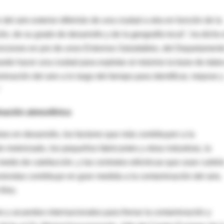
el aire exterior diferirán de una ciudad a otra en función de la
ón, de su grado de desarrollo y de la geografía local", ha dicho 
enciones en pro de unos Entornos Saludables, del Departament
ede hacer una ciudad para explotar al máximo la base de dato
nación del aire a lo largo del tiempo para identificar, mejorar y
"
nación atmosférica
es en desarrollo, los factores que más contribuyen a la
 motorizado, los pequeños fabricantes y otras industrias, la
dio de calefacción, y las centrales eléctricas que usan carbón
iendas contribuye en gran medida a la contaminación del aire,
ríos.
s y acuerdos internacionales para frenar la contaminación y