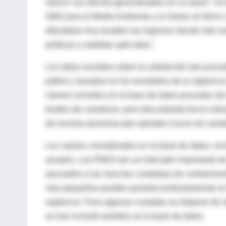
reducir sus efectos generalizados en la salud", ha
OMS para el Medio Ambiente y la Salud, en Bonn, A
difundidos hoy resaltan las regiones donde más nec
políticas y medidas aplicadas."
Los datos reunidos sobre la calidad del aire proc
público, basadas en los resultados de la vigilancia 
valores incluidos en la base de datos proceden de l
bordes de carreteras, pero descartando focos indus
de muchas personas (por ejemplo cruces de carrete
Los valores considerados en la base de datos, inc
anuales. Las PM10 son un indicador importante de 
asociados a las mezclas complejas de contaminan
más pequeñas pueden penetrar profundamente en 
orgánicos. Para algunas ciudades se dispone de 
se han incluido también en la base de datos.