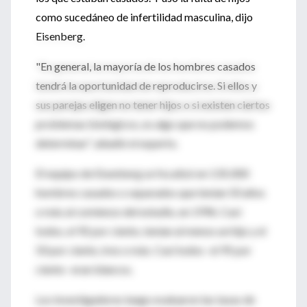
como sucedáneo de infertilidad masculina, dijo
Eisenberg.
"En general, la mayoría de los hombres casados
tendrá la oportunidad de reproducirse. Si ellos y
sus parejas eligen no tener hijos o si existen ciertos
problemas biológicos, es algo que no podemos
determinar", añadió el experto.
El equipo de Eisenberg se focalizó en 135.000
hombres casados o separados que tenían 50 años
o más al comienzo del estudio, en 1996. Casi
todos, el 92 por ciento, tenían al menos un hijo y el
50 por ciento, tres o más. Casi todos -el 95 por
ciento- eran blancos.
Los investigadores luego evaluaron las tasas de