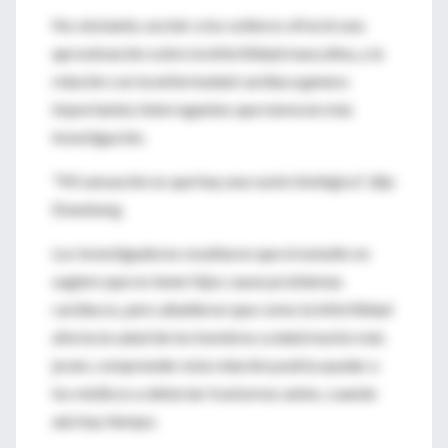
No obstante, excluir a los solteros ofreció una
aproximación sobre la infertilidad masculina, y la
relación con la enfermedad cardíaca genera
importantes interrogantes que merecen más
investigación.
"Mi sensación es que hay una razón biológica", dijo
Eisenberg.
Los investigadores resaltaron que el estudio no
sugiere que no tener hijos cause problemas
cardíacos, pero añadieron que como la infertilidad
afecta la salud de los hombres a edad mucho más
joven, comprender esta relación podría ayudar a
los médicos a detectar trastornos antes, cuando
aún hay tiempo.