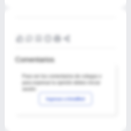
Comentarios
Para ver los comentarios de colegas o
para expresar tu opinión debes iniciar
sesión
Ingresar a IntraMed