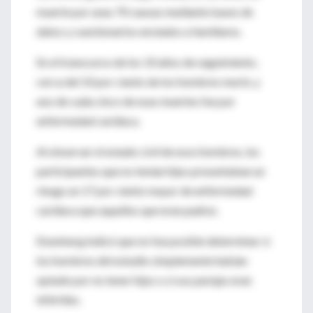
muerte por unas 70 causas mediante bases de
datos y cuestionarios enviados a familiares.
En el transcurso de los 10 años de seguimiento,
cerca del 10 por ciento de los hombres murió, y
uno de cada cinco de esas muertes fue por
enfermedad cardíaca.
Al observar el estado civil de esos hombres, los
participantes que no tenían hijos presentaban un
riesgo un 17 por ciento mayor de enfermedad
cardíaca que aquellos que eran padres.
Eisenberg indicó que no fue posible determinar si
los hombres del estudio simplemente habían
optado por no tener hijos o si sus parejas eran
infértiles.