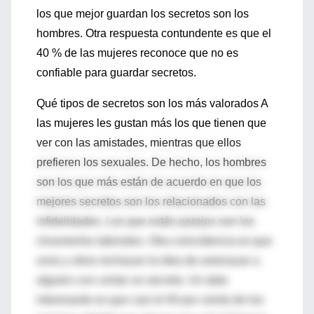
los que mejor guardan los secretos son los
hombres. Otra respuesta contundente es que el
40 % de las mujeres reconoce que no es
confiable para guardar secretos.
Qué tipos de secretos son los más valorados A
las mujeres les gustan más los que tienen que
ver con las amistades, mientras que ellos
prefieren los sexuales. De hecho, los hombres
son los que más están de acuerdo en que los
mejores secretos son los relacionados con las
infidelidades. Los que están parejos son los
chusmeríos laborales. Otra coincidencia es que
unos y otros rechazan la idea de amenazar a
alguien con contar un secreto. Un dato
interesante es que casi el 40 por ciento de los