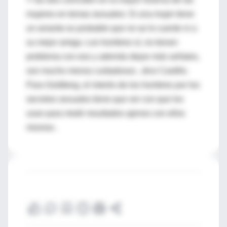
mujeres en temas sexuales: Si una mujer tiene
un amante es probable que no se lo cuente ni a
su mejor amiga. Los hombres sí, no tienen
problema con eso y además dejan más señales,
son mucho menos cuidadosos , dice Castillo.
Para Goldberg, el interés de los hombres por los
secretos sexuales tiene que ver con que los
usan para medir resultados ajenos con ellos
mismos .