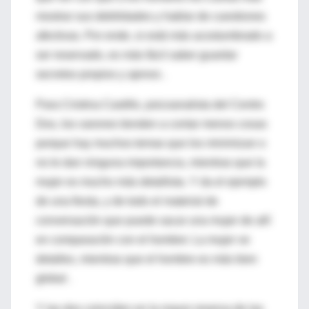
mostrar sus debilidades y hablar de cuestiones
afectivas. Por ende, si está más acostumbrado a
ser reservado, es más fácil saber guardar
secretos propios y ajenos .
Para Cristina Castillo, psicoanalista del Centro
Dos, los varones tienden a contar menos cosas
porque hay muchos temas que los minimizan o
no le dan ninguna importancia, mientras que la
mujer es mucho más detallista. Y da el ejemplo
de una fiesta, y de todo el material de
conversación que puede sacar una mujer de allí
en comparación con el hombre: La mujer ve
detalles, mientras que el hombre es más bien
global .
Y las dos coinciden en la mayor reserva de las