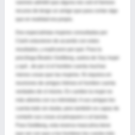
varones admitió que alguna vez usó el famoso
recurso de tengo un amigo que para contar algo
que en realidad era propio.
Dos especialistas mujeres consultadas por
Clarín estuvieron de acuerdo con estos
resultados, y explicaron por qué. Para la
psicóloga Beatriz Goldberg, autora de Soy mujer
y qué , de por sí el hombre cuenta muchas
menos cosas que las mujeres. Ni siquiera en
reuniones de amigos íntimos el hombre cuenta
verdades de sí mismo. En cambio la mujer es
más abierta con su intimidad. A sus amigas les
cuenta todo sin dudar, pero también es capaz de
contarle sus cosas al peluquero o al taxista .
Para Goldberg, esta reserva masculina tiene
que ver con que a los hombres les cuesta más