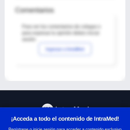
Comentarios
Para ver los comentarios de colegas o
para expresar tu opinión debes iniciar
sesión
Ingresar a IntraMed
¡Acceda a todo el contenido de IntraMed!
Centro de Ayuda
Regístrese o inicie sesión para acceder a contenido exclusivo