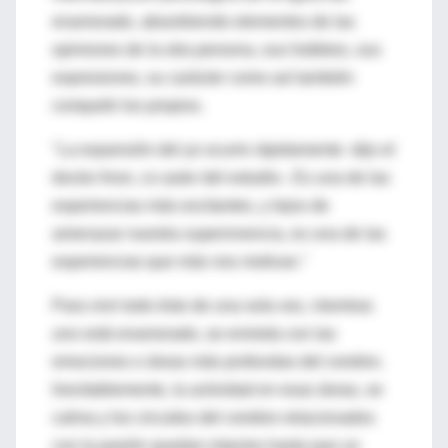
enamorado, absorbiendo elementos de las
opiniones de la otra persona, sus hobbies, sus
expresiones, su carácter como así también
compartir los propios.
"La expansión del yo ocurre rápidamente -dijo el
doctor Aron, co autor del estudio-. Es una de las
experiencias más excitantes, y lejos de
amenazar nuestra supervivencia, es una de las
experiencias que más nos motivan."
Para vivir todo ésto de una sola vez, mientras
uno está enamorado, se enrieda con las
emociones o áreas más profundas del cerebro.
Inevitablemente, la actividad en esas áreas, se
calma y los circuitos del cerebro relacionados
con la pasión quedan intactos hasta que un