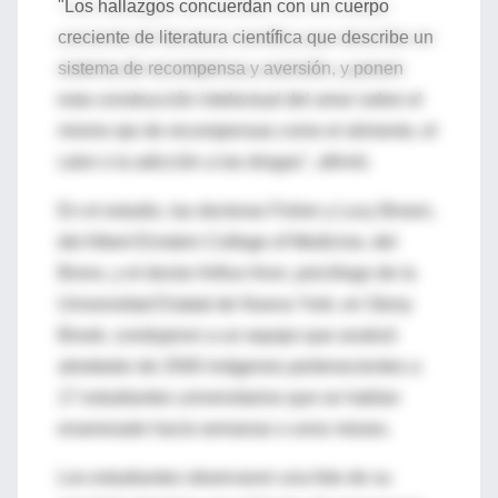
"Los hallazgos concuerdan con un cuerpo
creciente de literatura científica que describe un
sistema de recompensa y aversión, y ponen
esta construcción intelectual del amor sobre el
mismo eje de recompensas como el alimento, el
calor o la adicción a las drogas", afirmó.
En el estudio, las doctoras Fisher y Lucy Brown,
del Albert Einstein College of Medicine, del
Bronx, y el doctor Arthur Aron, psicólogo de la
Universidad Estatal de Nueva York, en Stony
Brook, condujeron a un equipo que analizó
alrededor de 2500 imágenes pertenecientes a
17 estudiantes universitarios que se habían
enamorado hacía semanas o unos meses.
Los estudiantes observaron una foto de su