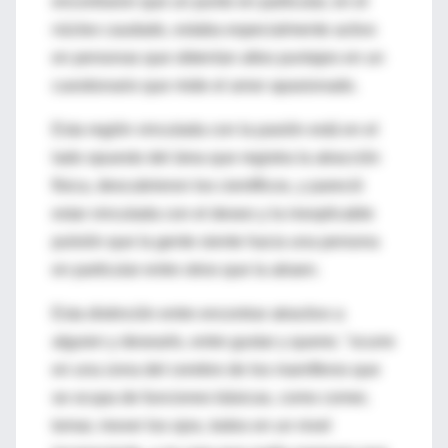
encontraron que un punto en particular, en el
núcleo caudado, estaba especialmente activo
en personas que obtenían altos puntajes en un
cuestionario que mide el amor apasionado.
Esta región vinculada con la pasión está en el
lado opuesto del área que registra la atracción
física, descubrieron los científicos, y pareció
estar vinculada con el deseo y la inexplicable
pulsión que la gente siente hacia una persona
en particular entre otros que la atraen.
Esta distinción entre encontrar atractivo a
alguien y desearlo, entre gustar y querer, "ocurre
en una zona del cerebro de los mamíferos que
se ocupa de funciones básicas, como comer,
tomar, mover los ojos, todos en un nivel