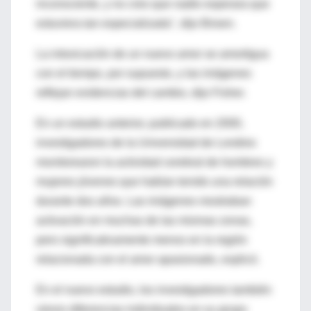
inconsciente, y no creo que nadie esperara que
estuviera tan especializada", dijo Brown.
La intoxicación de un nuevo amor se amortigua
con el tiempo, por supuesto, y las imágenes
reflejan evidencias del cambio, dijo Fisher.
En un estudio anterior, publicado en 2000,
investigadores de la Universidad de Londres
monitorearon la actividad cerebral de hombres y
mujeres jóvenes que habían tenido una relación
durante dos años. Las imágenes mostraban
activación en muchas de las mismas zonas,
pero significativamente menos en la región
relacionada con el amor apasionado, explicó.
En el nuevo estudio, los investigadores también
vieron diferencias individuales en su grupo