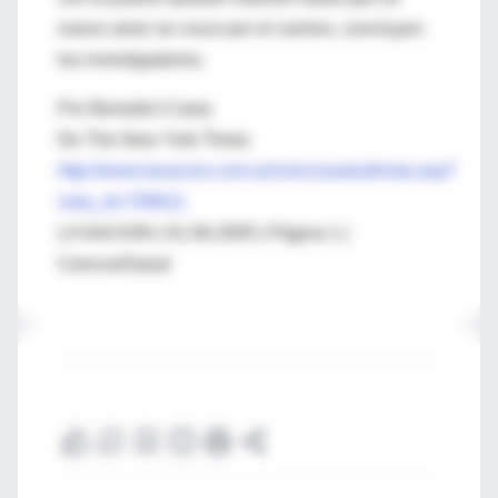
nuevo amor se cruce por el camino, concluyen
los investigadores.
Por Benedict Carey
De The New York Times
http://www.lanacion.com.ar/cienciasalud/nota.asp?
nota_id=709011
LA NACION | 01.06.2005 | Página 1 |
Ciencia/Salud