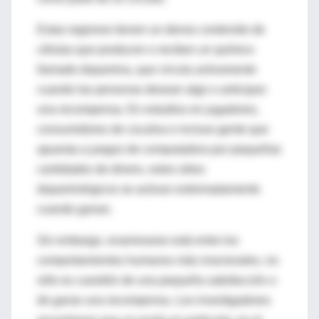
Estas regiones tienen un denso contenido de
células que producen o reciben un químico
llamado dopamina, que circula activamente
cuando las personas desean algo o anticipan
una recompensa. En estudios en jugadores,
consumidores de cocaína e incluso gente que
apuesta a juegos de computadora por pequeñas
cantidades de dinero, estos sitios
dopaminérgicos se activan extremadamente
cuando ganan.
Sin embargo, enamorarse está entre los
comportamientos humanos más irracionales, no
sólo es cuestión de una pequeña satisfacción o
de ganar una recompensa. Los investigadores