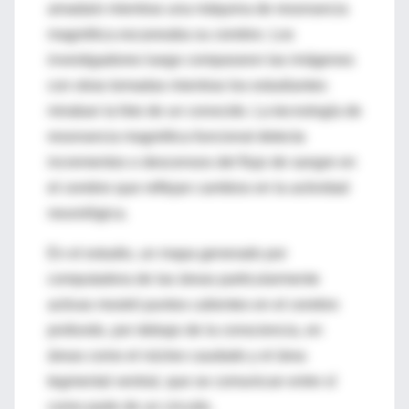
amada/o mientras una máquina de resonancia
magnética escaneaba su cerebro. Los
investigadores luego compararon las imágenes
con otras tomadas mientras los estudiantes
miraban la foto de un conocido. La tecnología de
resonancia magnética funcional detecta
incrementos o descensos del flujo de sangre en
el cerebro que reflejan cambios en la actividad
neurológica.
En el estudio, un mapa generado por
computadora de las áreas particularmente
activas mostró puntos calientes en el cerebro
profundo, por debajo de la consciencia, en
áreas como el núcleo caudado y el área
tegmental ventral, que se comunican entre sí
como parte de un circuito.