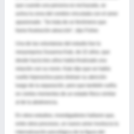
que cuando una persona es rechazada, se
activa la zona del cerebro vinculada con el amor
apasionado. "Se trata de un fenómeno que
llamo frustración-atracción", dijo Fisher.
Una de las voluntarias del estudio fue la
neoyorquina Susanna Katz, de 22 años, que
desde hacía tres años había finalizado una
relación con su novio. Katz dijo que se había
vuelto hiperactiva para distraer su atención
luego de la separación, pero que también sufría
en ciertos momentos de un estado físico similar
al de la abstinencia.
En otros estudios, investigadores hallaron que,
entre otros procesos, un nuevo amor involucra la
internalización psicológica de la figura del