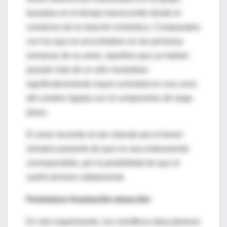
basadas en el tiempo transcurrido desde el
comienzo de la relación romántica. Comparados
con los que se encontraban en las primeras
semanas de su amor, aquellos que ya habían
pasado más de un año mostraban
significativamente mayor actividad en una zona
del cerebro ligada con el compromiso de largo
plazo.
El amor reciente es tan rotundo por el temor
siempre presente de que no sea enteramente
correspondido, por la posibilidad de que el
sueño termine súbitamente.
Fenómeno frustración-atracción
En otro experimento, los científicos descubrieron