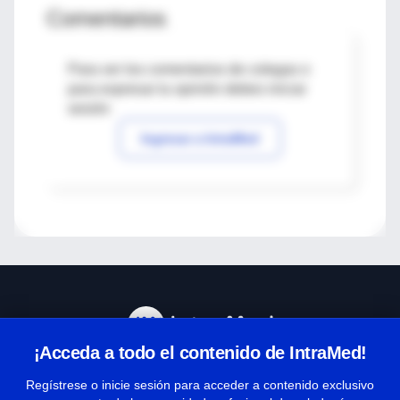
Comentarios
Para ver los comentarios de colegas o
para expresar tu opinión debes iniciar
sesión
Ingresar a IntraMed
¡Acceda a todo el contenido de IntraMed!
Centro de Ayuda
Regístrese o inicie sesión para acceder a contenido exclusivo