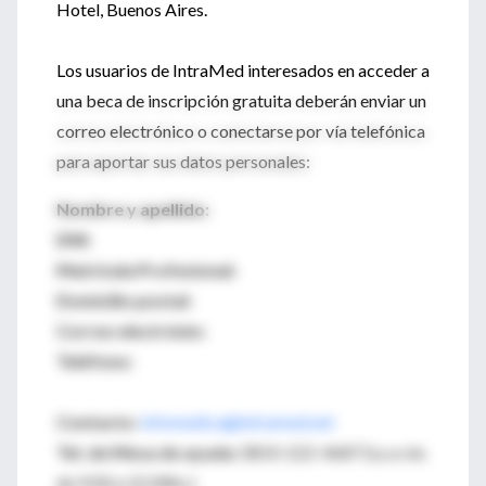
Hotel, Buenos Aires.
Los usuarios de IntraMed interesados en acceder a
una beca de inscripción gratuita deberán enviar un
correo electrónico o conectarse por vía telefónica
para aportar sus datos personales:
Nombre y apellido:
DNI:
Matrícula Profesional:
Domicilio postal:
Correo electrónio:
Teléfono:
Contacto:
infomedica@intramed.net
Tel. de Mesa de ayuda:
0810-222-4687 (Lu a vie.
de 9:00 a 22:00hs.)