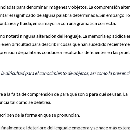
nunciadas para denominar imágenes y objetos. La comprensión alte
guntar el significado de alguna palabra determinada. Sin embargo, l
pontánea y fluida, en su mayoría con una gramática correcta.
no notará ninguna alteración del lenguaje. La memoria episódica e
 tienen dificultad para describir cosas que han sucedido recientem
mprensión de palabras conduce a resultados deficientes en las prue
 la dificultad para el conocimiento de objetos, así como la presenci
re a la falta de comprensión de para qué son o para qué se usan. La
nuncia tal como se deletrea.
escriben de la forma en que se pronuncian.
 finalmente el deterioro del lenguaje empeora y se hace más exten