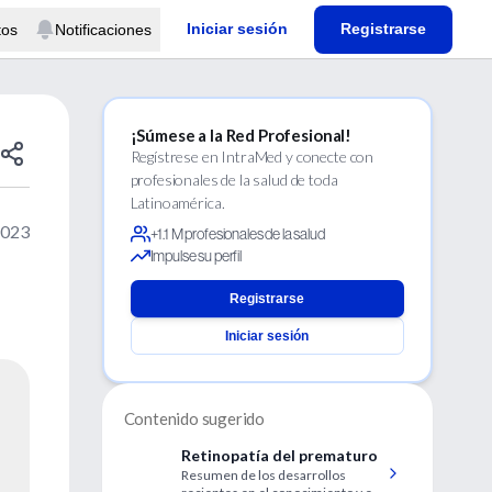
Iniciar sesión
Registrarse
tos
Notificaciones
¡Súmese a la Red Profesional!
Regístrese en IntraMed y conecte con
profesionales de la salud de toda
Latinoamérica.
2023
+1.1 M profesionales de la salud
Impulse su perfil
Registrarse
Iniciar sesión
Contenido sugerido
Retinopatía del prematuro
Resumen de los desarrollos