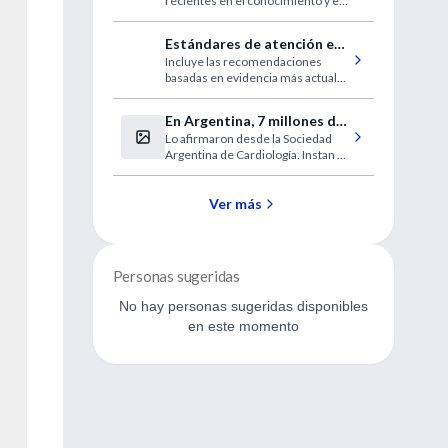
recientes en el conocimiento y el
manejo de la retinopatía del
prematuro, con una perspectiva de
Estándares de atención en
alcance global
Incluye las recomendaciones
diabetes
basadas en evidencia más actuales
para diagnosticar y tratar adultos y
niños con todas las formas de
En Argentina, 7 millones de
diabetes
Lo afirmaron desde la Sociedad
personas están en riesgo
Argentina de Cardiología. Instan a
de contraer Chagas
que las personas que viven en
áreas endémicas o tienen un
familiar enfermo consulten al
Ver más
médico.
Personas sugeridas
No hay personas sugeridas disponibles
en este momento