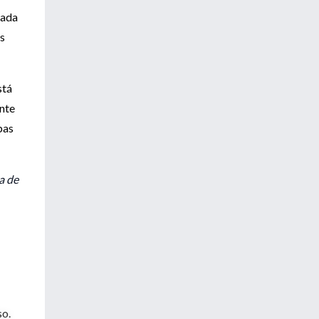
rada
os
stá
ente
bas
a de
so.