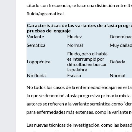
citado con frecuencia, se hace una distinción entre 3
fluida/agramatical.
Características de las variantes de afasia progr
pruebas de lenguaje
Variante
Fluidez
Denominac
Semática
Normal
Muy daña
Fluido, pero el habla
es interrumpid por
Logopénica
Dañada
dificultad en buscar
la palabra
No fluida
Escasa
Normal
No todos los casos de la enfermedad encajan en estas 3
la que se denominó afasia progresiva primaria mixta. 
autores se refieren a la variante semántica como “d
para enfermedades más extensas, como la variante no
Las nuevas técnicas de investigación, como las basad