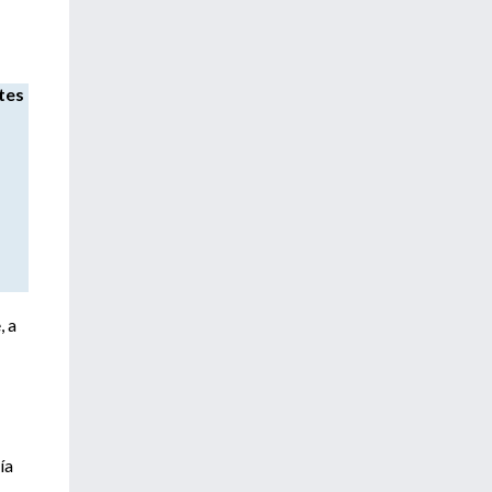
tes
, a
ía