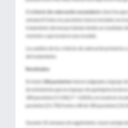
El
criterio de valoración secundario
clave fue que 
semana 8.Todos los pacientes fueron incluidos en el a
tratamiento del ensayo habían tenido un resultado
de
remisión o que tuvieron una recaída).
Los análisis de los criterios de valoración primarios
del tratamiento.
Resultados
En total,
336 pacientes
fueron asignados al grupo d
de esketamina que en el grupo de quetiapina tuvieron
340 pacientes [17,6%]; P = 0,003) y no tuvieron reca
pacientes [21,7%] frente a 48 de 340 pacientes [14,1
Durante 32 semanas de seguimiento, el porcentaje de 