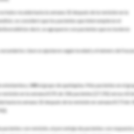
no hubo recaída hasta la semana 32 después de la remisión en la
nálisis; se consideró que los pacientes que interrumpieron el
sfavorable
(es decir, se agruparon con pacientes que no tuvieron
 y secundarios clave se ajustaron según la edad y el número de fraca
e esketamina y
340
al grupo de quetiapina. Más pacientes en el gr
 remisión en la semana 8 (91 de 336 pacientes [27,1%] versus 60 d
ída hasta la semana 32 después de la remisión en semana 8 (73 de 
%]).
pacientes con remisión, el porcentaje de pacientes con respuesta 