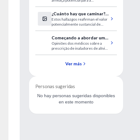
ameaça potencial para a
capacidade do sistema de atenção
médica
¿Cuánto hay que caminar?
Estos hallazgos reafirman el valor
Nuevas definiciones
potencialmente sustancial de
incluso cantidades modestas de
actividad física absoluta o
Começando a abordar uma
adicional.
Opiniões dos médicos sobre a
lacuna de implementação
prescrição de inaladores de alívio
na asma
de budesonida-formoterol e a
terapia SMART nos Estados
Unidos
Ver más
Personas sugeridas
No hay personas sugeridas disponibles
en este momento