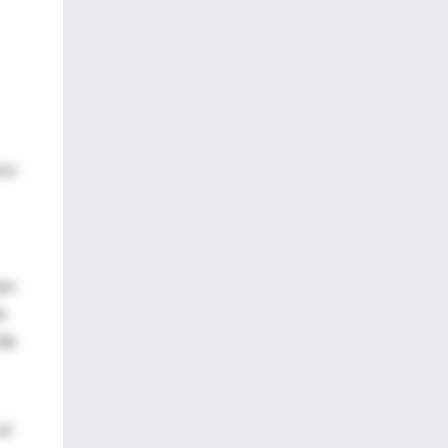
sos
upo
e
336
al