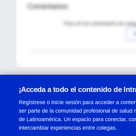
Comentarios
Para ver los comentarios de coleg
I
¡Acceda a todo el contenido de Int
Regístrese o inicie sesión para acceder a conten
ser parte de la comunidad profesional de salud 
Centro de Ayuda
de Latinoamérica. Un espacio para conectar, co
Términos y condiciones
| Políticas de privacidad
| Todos
intercambiar experiencias entre colegas.