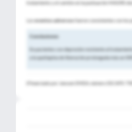
tratamiento y el cambio en la puntuación MADRS desd
Los
eventos adversos
fueron consistentes con los p
Conclusiones
En pacientes con depresión resistente al tratamient
a la quetiapina de liberación prolongada más un ISR
(Financiado por Janssen EMEA; número ESCAPE-TRD 