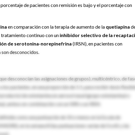
 porcentaje de pacientes con remisión es bajo y el porcentaje con
ina
en comparación con la terapia de aumento de la
quetiapina
d
 tratamiento continuo con un
inhibidor selectivo de la recaptac
ción de serotonina-norepinefrina
(IRSN), en pacientes con
n son desconocidos.
que desconocían las asignaciones de grupos), multicéntrico, de fas
 los pacientes, en una proporción de 1:1, para recibir dosis flexibl
l producto) de esketamina en aerosol nasal (grupo esketamina) o
na), ambos en combinación con un ISRS o un IRSN.
 definida como una puntuación de 10 o menos en la Escala de
DRS), en la semana 8 (las puntuaciones varían de 0 a 60, y las
ave).