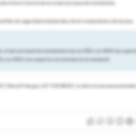
e el inicio favorecieron el aerosol nasal de esketamina.
erfiles de seguridad establecidos de los tratamientos del ensayo.
o, el aerosol nasal de esketamina más un ISRS o un IRSN fue superi
S o un IRSN con respecto a la remisión en la semana 8.
ClinicalTrials.gov, NCT04338321. se abre en una nueva pestaña.