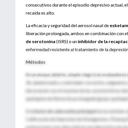
consecutivos durante el episodio depresivo actual, el
recaída es alto.
La eficacia y seguridad del aerosol nasal de
esketam
liberación prolongada, ambos en combinación con el
de serotonina
(ISRS) o un
inhibidor de la recapta
enfermedad resistente al tratamiento de la depresió
Métodos
En un ensayo abierto, simple ciego (con evaluadores 
3b, aleatorizado y controlado con activo, asignamos a
(de acuerdo con el resumen de las características de
quetiapina de liberación prolongada (grupo quetiapi
El
criterio de valoración principal
fue la remisión,
Calificación de Depresión de Montgomery-Åsberg (MA
puntuaciones más altas indican una depresión más gr