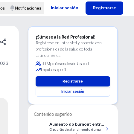
Iniciar sesión
Registrarse
tos
Notificaciones
¡Súmese a la Red Profesional!
Regístrese en IntraMed y conecte con
profesionales de la salud de toda
Latinoamérica.
2023
+1.1 M profesionales de la salud
Impulse su perfil
Registrarse
Iniciar sesión
Contenido sugerido
Aumento do burnout entre
O padrão de atendimento é uma
os médicos