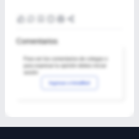
Comentarios
Para ver los comentarios de colegas o
para expresar tu opinión debes iniciar
sesión
Ingresar a IntraMed