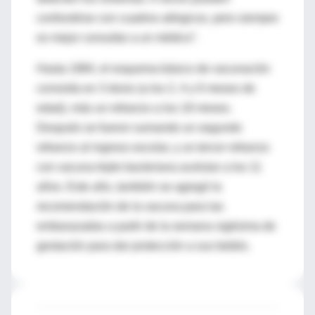
confundirse con cuadros alérgicos, pero siempre
es mejor consultar a un médico”.
Hasta 1984, el esquema básico de vacunación
consistía en 3 dosis (a los 2, 4 y 6 meses de
edad), más un refuerzo a los 18 meses.
Después se fueron sumando un segundo
refuerzo al ingreso escolar, y un tercer refuerzo
con vacuna triple bacteriana acelular a los 11
años. Este año, también se agregó la
recomendación de la vacuna para las
embarazadas a partir de la semana vigésima de
gestación para dar protección a sus bebés.