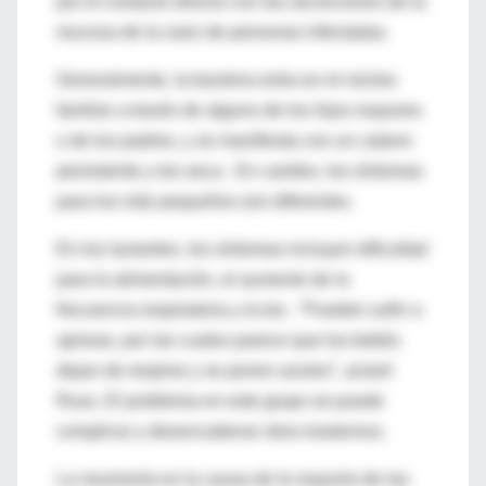
por el contacto directo con las secreciones de la
mucosa de la nariz de personas infectadas.
Generalmente, la bacteria entra en el núcleo
familiar a través de alguno de los hijos mayores
o de los padres, y se manifiesta con un catarro
persistente y tos seca . En cambio, los síntomas
para los más pequeños son diferentes.
En los lactantes, los síntomas incluyen dificultad
para la alimentación, el aumento de la
frecuencia respiratoria y la tos . “Pueden sufrir a
apneas, por las cuales parece que los bebés
dejan de respirar y se ponen azules”, aclaró
Russ. El problema en este grupo se puede
complicar y desencadenar otros trastornos.
La neumonía es la causa de la mayoría de las