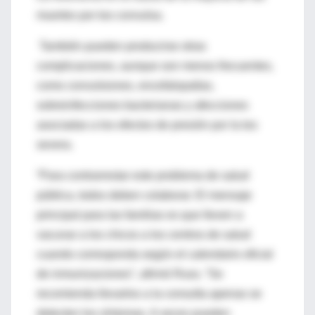
muertes por tos convulsa.
También pueden producirse otras
complicaciones, aunque son menos frecuentes,
como convulsiones, encefalopatías,
sobreinfecciones bacterianas y afecciones
asociadas a los efectos de presión por la tos
severa.
“Para contrarrestar este problema de salud
pública, todos deben colaborar. El mensaje
principal para las familias es que lleven a
vacunar a los chicos a los centros de salud
cuando corresponda según el calendario oficial
de inmunizaciones”, afirmó Russ. “Se
recomienda llevarlos a la consulta apenas se
detecten los síntomas. A veces pueden