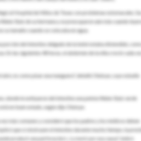
llegó al Hospital de Niños de Texas con problemas estomacales. Su
 Water Balz de su hermana y se preocuparon aún más cuando leye
ces su tamaño cuando se colocaba en agua.
 porción del intestino delgado de la bebé estaba distendido, como
a. En las siguientes 48 horas, el abdomen de la niña creció cada ve
l aire; es como pisar una manguera", detalló Olutoye, cuyo estudio
no, donde le extirparon del intestino una pelota Water Balz verde
 está en buen estado, según dijo Olutoye.
a vez más comunes y consideró que los padres y los médicos deben
Explicó que si obstruyen el intestino durante mucho tiempo, la presi
uede producir una perforación (...) y morir por esa causa", indicó