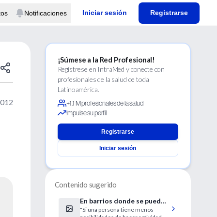
Iniciar sesión
Registrarse
tos
Notificaciones
¡Súmese a la Red Profesional!
Regístrese en IntraMed y conecte con
profesionales de la salud de toda
Latinoamérica.
2012
+1.1 M profesionales de la salud
Impulse su perfil
Registrarse
Iniciar sesión
Contenido sugerido
En barrios donde se puede
"Si una persona tiene menos
caminar disminuye el riesgo