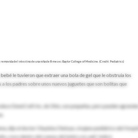
 removida del intestino de una niña de 8 meses Baylor College of Medicine. (Credit: Pediatrics)
bé le tuvieron que extraer una bola de gel que le obstruía los
es a los padres sobre unos nuevos juguetes que son bolitas que
roduce DuneCraft Inc, de Ohio, son pequeñas, pero pueden agranda
a.
ma, dijo el doctor Oluyinka Olutoye, cirujano pediátrico del Hospi
a, crece dentro del cuerpo del bebé y no sale", indicó.