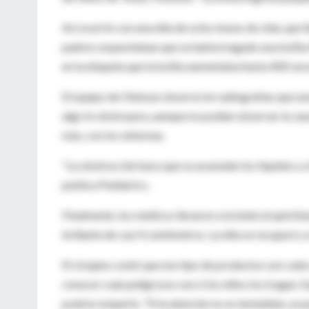
Así ocurrió con una niña de ocho meses de vida, que 
padres sospechaban que se había tragado una bolita
en la etiqueta que la bolita aumentaba hasta 400 ve
El equipo de Olutoye observó en radiografías que una
algo lo obstruyera, aunque no podían observar la caus
más, con los síntomas.
"La obstrucción hace que se acumulen los líquidos y e
publica Pediatrics.
Finalmente, los médicos llevaron a la bebé al quirófa
brillante de casi 4 centímetros. La niña se recuperó y
El cirujano contó que ese tipo de productos son cad
conocer cuán peligrosos son si los niños los tragan. 
podría romperlo. "Si la atención no es inmediata, se p