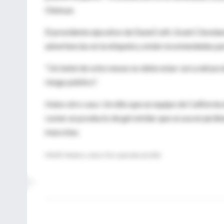
Olutoye.
El presidente ejecutivo de DuneCraft, Grant Clevelan
advertencias en la etiqueta y están recomendadas pa
"Un bebé de ocho meses no debe estar cerca del produ
riesgo público".
Hubo otro caso. Un niño que un equipo de California 
comer un producto de gel similar que se usa en jardin
mascotas.
FUENTE: Pediatrics, online 17 de septiembre del 2012