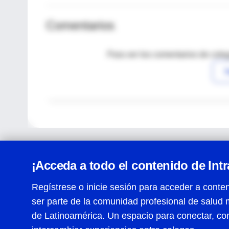
Comentarios
Para ver los comentarios de coleg
I
¡Acceda a todo el contenido de Int
Regístrese o inicie sesión para acceder a conten
ser parte de la comunidad profesional de salud 
Centro de Ayuda
de Latinoamérica. Un espacio para conectar, co
Términos y condiciones
| Políticas de privacidad
| Todos