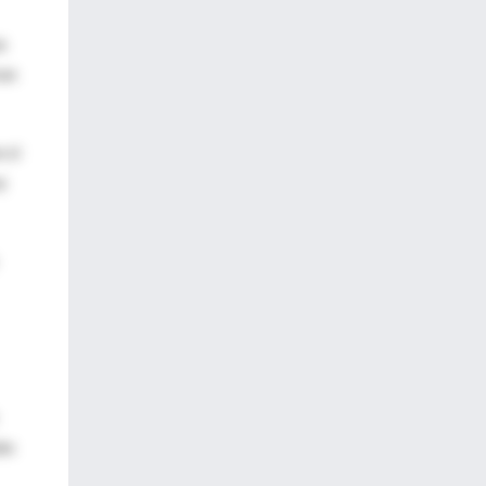
s
ron
 si
z
ón