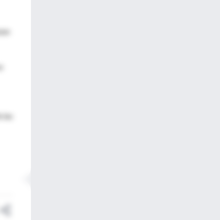
nen
n
 las