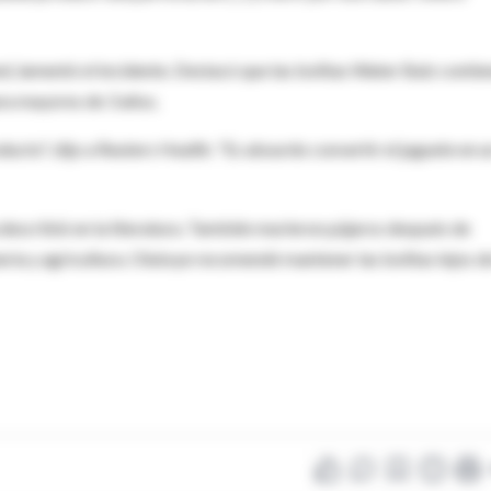
d, lamentó el incidente. Destacó que las bolitas Water Balz contie
ra mayores de 3 años.
cto", dijo a Reuters Health. "Es absurdo convertir el juguete en u
describió en la literatura. También murieron pájaros después de
ería y agricultura. Olutoye recomendó mantener las bolitas lejos de