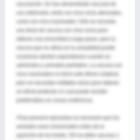
vacunación. Se han desarrollado vacunas de
uso veterinario, tanto con virus vivos atenuados
como con virus inactivados. Sólo se necesita
una dosis de vacuna con virus vivos para
obtener una inmunidad a largo plazo, pero la
vacuna que se utiliza en la actualidad puede
ocasionar abortos espontáneos cuando se
administra a animales preñados. La vacuna con
virus inactivados no tiene este efecto colateral,
pero se necesitan múltiples dosis para obtener
un efecto protector, lo cual puede resultar
problemático en zonas endémicas.
•Para prevenir epizootias es necesario que los
animales sean inmunizados antes de la
aparición de los brotes. NO se debe vacunar a