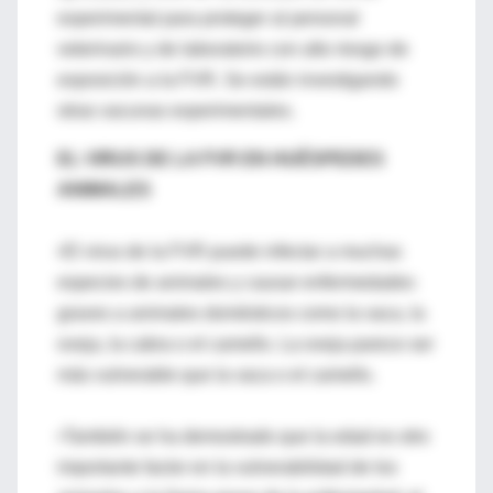
experimental para proteger al personal
veterinario y de laboratorio con alto riesgo de
exposición a la FVR. Se están investigando
otras vacunas experimentales.
EL VIRUS DE LA FVR EN HUÉSPEDES
ANIMALES
•El virus de la FVR puede infectar a muchas
especies de animales y causar enfermedades
graves a animales domésticos como la vaca, la
oveja, la cabra o el camello. La oveja parece ser
más vulnerable que la vaca o el camello.
•También se ha demostrado que la edad es otro
importante factor en la vulnerabilidad de los