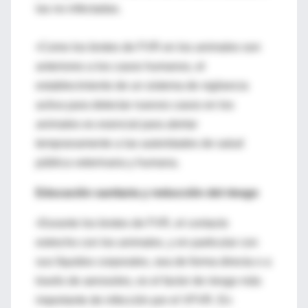
las no infectadas.
•Como los brotes de FVR en los animales son
anteriores a los casos humanos, el
establecimiento de un sistema de vigilancia
activa para detectar nuevos casos en los
animales es esencial para alertar
tempranamente a las autoridades de salud
pública veterinaria y humana.
Educación sanitaria y reducción del riesgo
•Durante los brotes de FVR, el contacto
estrecho con los animales, y en particular con
sus líquidos corporales, sea de forma directa o a
través de aerosoles, es el factor de riesgo más
importante de infección por el VFVR. En