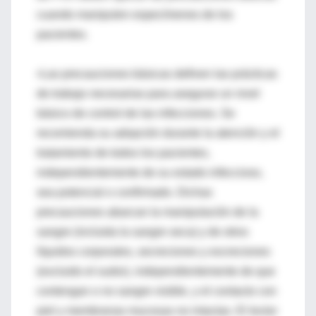
cuando manipulen especímenes de los
pacientes.
•Las precauciones básicas definen las prácticas
de trabajo necesarias para asegurar un nivel
básico de control de las infecciones. Se
recomienda su adopción durante la atención y el
tratamiento de todos los pacientes,
independientemente de su estado infeccioso,
sea potencial o confirmado. Dichas
precauciones abarcan la manipulación de la
sangre (incluida la sangre seca) y de otros
líquidos corporales, secreciones y excreciones
(excluido el sudor), independientemente de que
contengan o no sangre visible, y el contacto con
piel y membranas mucosas no intactas. El lector