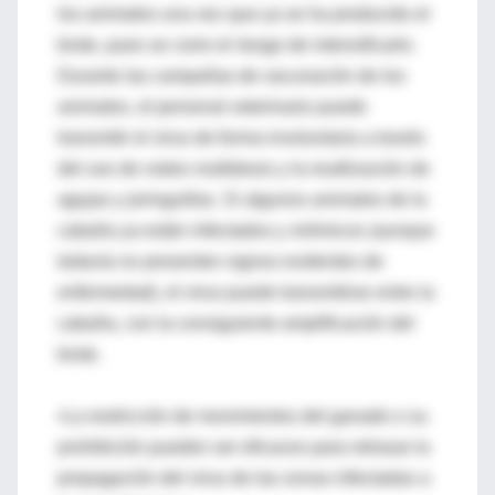
los animales una vez que ya se ha producido el
brote, pues se corre el riesgo de intensificarlo.
Durante las campañas de vacunación de los
animales, el personal veterinario puede
transmitir el virus de forma involuntaria a través
del uso de viales multidosis y la reutilización de
agujas y jeringuillas. Si algunos animales de la
cabaña ya están infectados y virémicos (aunque
todavía no presenten signos evidentes de
enfermedad), el virus puede transmitirse entre la
cabaña, con la consiguiente amplificación del
brote.
•La restricción de movimientos del ganado o su
prohibición pueden ser eficaces para retrasar la
propagación del virus de las zonas infectadas a