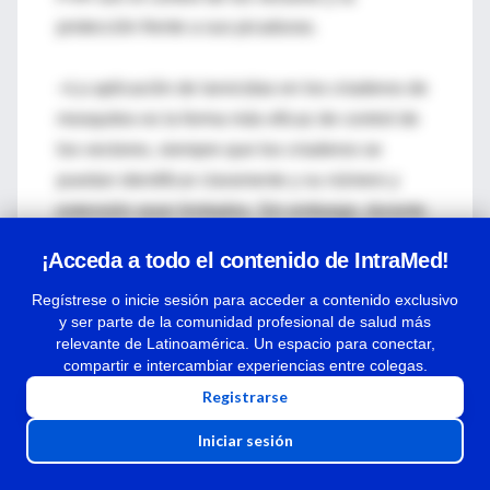
protección frente a sus picaduras.
-•La aplicación de larvicidas en los criaderos de
mosquitos es la forma más eficaz de control de
los vectores, siempre que los criaderos se
puedan identificar claramente y su número y
extensión sean limitados. Sin embargo, durante
los periodos de inundación, suelen ser
¡Acceda a todo el contenido de IntraMed!
demasiado grandes para que las medidas
Regístrese o inicie sesión para acceder a contenido exclusivo
larvicidas resulten factibles.
y ser parte de la comunidad profesional de salud más
relevante de Latinoamérica. Un espacio para conectar,
compartir e intercambiar experiencias entre colegas.
PREVISIÓN DE LA FVR Y MODELOS
Registrarse
CLIMÁTICOS
Iniciar sesión
La previsión de las condiciones climáticas