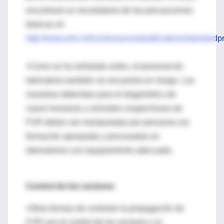
encontrará un recordatorio de las precauciones
básicas en
http://www.who.int/csr/resources/publications/standardp
•Como se ha señalado antes, el personal de
laboratorio también se encuentra en riesgo. Las
muestras obtenidas para el diagnóstico de
casos humanos y animales sospechosos de
FVR deben ser manipuladas por personal con
formación apropiada y procesadas en
laboratorios con equipamiento adecuado.
Control de los vectores
•Otras formas de controlar la propagación de
FVR son el control de los vectores y la