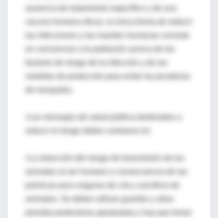
ausencia de tratamiento específico y de una
vacuna humana eficaz, la única forma de reducir
las infecciones y las muertes humanas consiste
en concienciar a la población acerca de los
factores de riesgo de la infección y de las
medidas de protección para evitar las picaduras
de mosquitos.
•Los mensajes de salud pública destinados a
reducir el riesgo deben centrarse en:
•La reducción del riesgo de transmisión de los
animales al ser humano a consecuencia de las
prácticas poco seguras de cría y sacrificio de
animales. Se deben utilizar guantes y otras
prendas protectoras apropiadas y hay que tomar