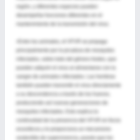
región, y diferentes especies pueden
desempeñar funciones diferentes en el
mantenimiento de la transmisión del virus.
•Entre los animales, el VFVR se propaga
principalmente por la picadura de mosquitos
infectados, sobre todo del género Aedes, que
pueden adquirir el virus al alimentarse con la
sangre de animales infectados. Las hembras
también pueden transmitir el virus directamente
a su descendencia a través de los huevos,
produciendo así nuevas generaciones de
mosquitos infectados. Esto explica la
continuidad de la presencia del VFVR en focos
enzoóticos y le proporciona un mecanismo
sostenible de supervivencia, puesto que los