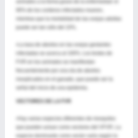
animales a la forma grave de la enfermedad: el
90% de los corderos infectados mueren,
mientras que la mortalidad de las ovejas adultas
puede ser tan sólo del 10%.
•La tasa de abortos en las ovejas gestantes
infectadas se acerca al 100%. Los brotes de
FVR en los animales se manifiestan
frecuentemente por una ola de abortos
inexplicados en el ganado, que puede ser la
señal del inicio de una epidemia.
VECTORES DE LA FVR
•Hay varias especies diferentes de mosquitos
que pueden actuar como vectores del VFVR. La
especie dominante como vector varía según la