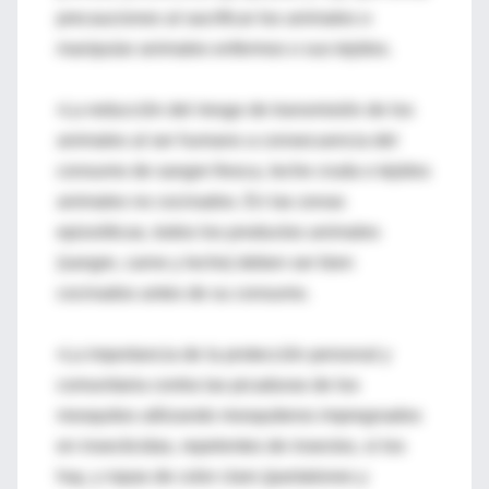
precauciones al sacrificar los animales o
manipular animales enfermos o sus tejidos.
•La reducción del riesgo de transmisión de los
animales al ser humano a consecuencia del
consumo de sangre fresca, leche cruda o tejidos
animales no cocinados. En las zonas
epizoóticas, todos los productos animales
(sangre, carne y leche) deben ser bien
cocinados antes de su consumo.
•La importancia de la protección personal y
comunitaria contra las picaduras de los
mosquitos utilizando mosquiteros impregnados
en insecticidas, repelentes de insectos, si los
hay, y ropas de color claro (pantalones y