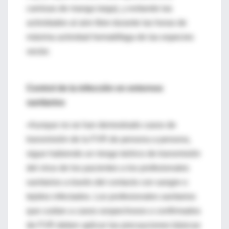
camisas de manga larga), y evitando las
actividades al aire libre durante las horas de
máxima actividad hematófaga de las especies
vector.
Control de la infección en entornos
sanitarios
•Aunque no se han demostrado casos de
transmisión de la FVR de persona a persona,
sigue habiendo un riesgo teórico de transmisión
del virus de los pacientes a los profesionales
sanitarios a través del contacto con sangre o
tejidos infectados. Los profesionales sanitarios
que cuidan a casos sospechosos o confirmados
de FVR deben aplicar las precauciones básicas