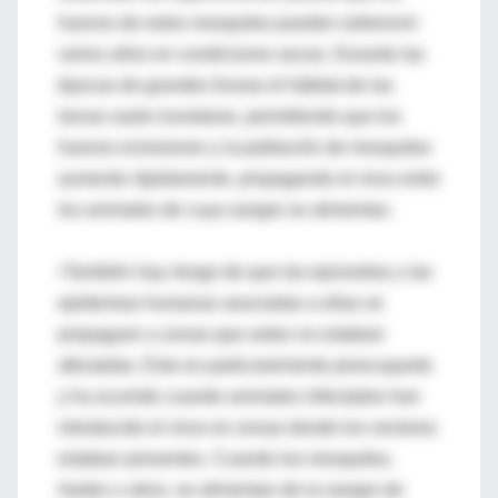
huevos de estos mosquitos pueden sobrevivir
varios años en condiciones secas. Durante las
épocas de grandes lluvias el hábitat de las
larvas suele inundarse, permitiendo que los
huevos eclosionen y la población de mosquitos
aumente rápidamente, propagando el virus entre
los animales de cuya sangre se alimentan.
•También hay riesgo de que las epizootias y las
epidemias humanas asociadas a ellas se
propaguen a zonas que antes no estaban
afectadas. Esto es particularmente preocupante
y ha ocurrido cuando animales infectados han
introducido el virus en zonas donde los vectores
estaban presentes. Cuando los mosquitos,
Aedes u otros, se alimentan de la sangre de