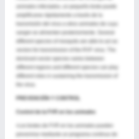
animales infectados, un pequeño brote puede
amplificarse rápidamente a través de la
transmisión del virus a otros animales de cuya
sangre se alimenten posteriormente. Several
different species of mosquito are able to act as
vectors for transmission of the RVF virus. The
dominant vector species varies between
different regions and different species can play
different roles in sustaining the transmission of
the virus.
PREVENCIÓN Y CONTROL
Control de la FVR en los animales
•Los brotes de FVR en los animales pueden
prevenirse mediante un programa continuo de