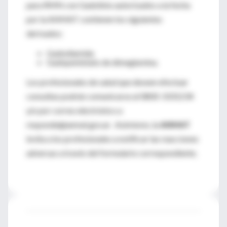
para RMN con Gadolinio autorizados a la fecha
por la ANMAT contienen los siguientes
derivados:
Gadodiamida
Gadopentetato de dimeglumina.
Los profesionales de salud que deseen efectuar
consultas podrán comunicarse al 0800-3331234
y/o por correo electrónico a
responde@anmat.gov.ar . Asimismo, la
ANMAT
invita a los profesionales a notificar las reacciones
adversas a través del formulario correspondiente.