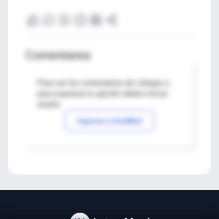
Comentarios
Para ver los comentarios de colegas o
para expresar tu opinión debes iniciar
sesión
Ingresar a IntraMed