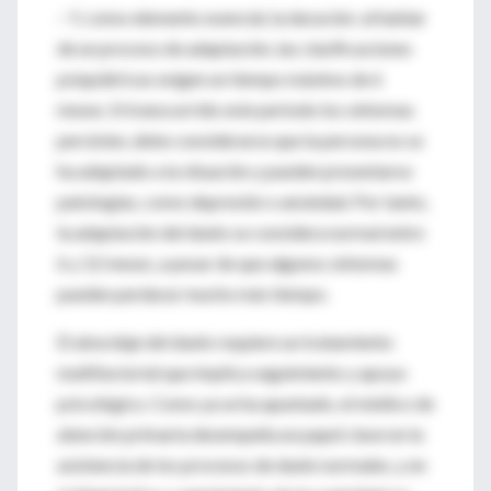
– Y, como elemento esencial, la duración: al hablar
de un proceso de adaptación, las clasificaciones
psiquiátricas exigen un tiempo máximo de 6
meses. Si transcurrido este periodo los síntomas
persisten, debe considerarse que la persona no se
ha adaptado a la situación y pueden presentarse
patologías, como depresión o ansiedad. Por tanto,
la adaptación del duelo se considera normal entre
6 y 12 meses, a pesar de que algunos síntomas
pueden perdurar mucho más tiempo.
El abordaje del duelo requiere un tratamiento
multifactorial que implica seguimiento y apoyo
psicológico. Como ya se ha apuntado, el médico de
atención primaria desempeña un papel clave en la
asistencia de los procesos de duelo normales, y en