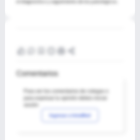
el diagnóstico y seguimiento de los patológicos.
Comentarios
Para ver los comentarios de colegas o
para expresar tu opinión debes iniciar
sesión
Ingresar a IntraMed