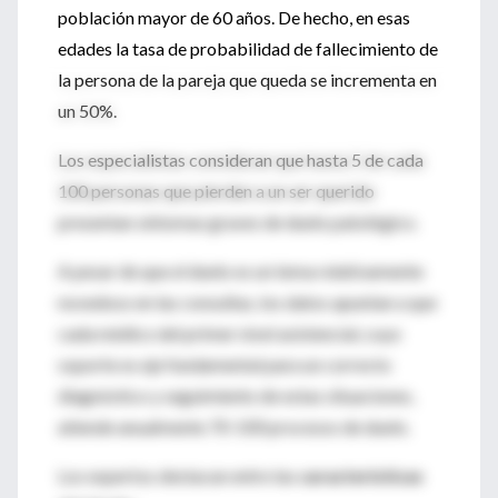
población mayor de 60 años. De hecho, en esas
edades la tasa de probabilidad de fallecimiento de
la persona de la pareja que queda se incrementa en
un 50%.
Los especialistas consideran que hasta 5 de cada
100 personas que pierden a un ser querido
presentan síntomas graves de duelo patológico.
A pesar de que el duelo es un tema relativamente
novedoso en las consultas, los datos apuntan a que
cada médico del primer nivel asistencial, cuyo
soporte es eje fundamental para un correcto
diagnóstico y seguimiento de estas situaciones,
atiende anualmente 70-100 procesos de duelo.
Los expertos destacan entre las
características