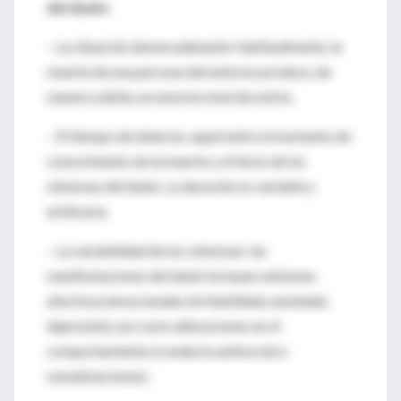
del duelo
:
– La situación desencadenante: habitualmente, la
muerte de una persona del entorno produce, de
manera súbita, un enorme nivel de estrés.
– El tiempo de latencia: aquel entre el momento de
conocimiento de la muerte y el inicio de los
síntomas del duelo. La duración es variable y
arbitraria.
– La variabilidad de los síntomas: las
manifestaciones del duelo incluyen síntomas
afectivos/emocionales (irritabilidad, ansiedad,
depresión), así como alteraciones en el
comportamiento (conducta antisocial o
somatizaciones).