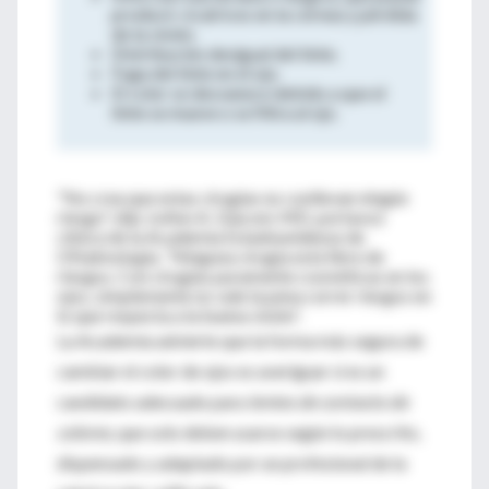
producir cicatrices en la córnea y pérdida
de la visión.
Distribución desigual del tinte.
Fuga del tinte en el ojo.
El color se desvanece debido a que el
tinte se mueve o se filtra al ojo.
"No crea que estas cirugías no conllevan ningún
riesgo", dijo JoAnn A. Giaconi, MD, portavoz
clínica de la Academia Estadounidense de
Oftalmología. “Ninguna cirugía está libre de
riesgos. Con cirugías puramente cosméticas en los
ojos, simplemente no vale la pena correr riesgos en
lo que respecta a la buena visión”.
La Academia advierte que la forma más segura de
cambiar el color de ojos es averiguar si es un
candidato adecuado para
lentes de contacto de
colores
, que solo deben usarse según lo prescrito,
dispensado y adaptado por un profesional de la