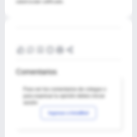
salud ocular calificado.
Comentarios
Para ver los comentarios de colegas o
para expresar tu opinión debes iniciar
sesión
Ingresar a IntraMed