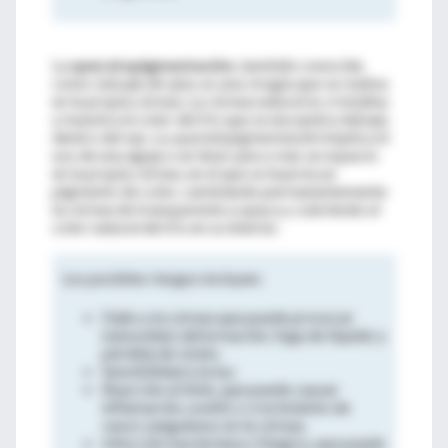
La
queratopigmentación
, también conocida
como
tatuaje de ojos
, es una cirugía que se realiza
en la propia córnea. La córnea natural es cristalina
y muestra el color del iris que se encuentra debajo
dentro del ojo. La
queratopigmentación
implica el
uso de una aguja o un láser para crear un espacio
en la propia córnea, en el que se inyecta un
pigmento de color, cambiando permanentemente
la córnea de transparente a opaca y cubriendo el
color natural del iris en su interior.
Los posibles riesgos incluyen:
Daño a la córnea que puede provocar
nubosidad, deformación, fuga de líquido y
pérdida de visión.
Sensibilidad a la luz.
Reacción al tinte, que puede causar
inflamación, uveítis o crecimiento de
vasos sanguíneos en la córnea.
Infección bacteriana o fúngica, que puede