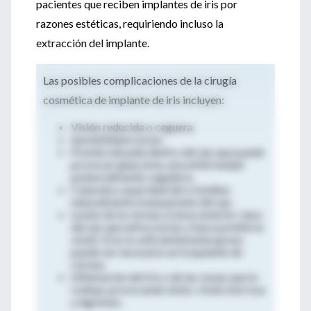
pacientes que reciben implantes de iris por
razones estéticas, requiriendo incluso la
extracción del implante.
Las posibles complicaciones de la cirugía
cosmética de implante de iris incluyen:
Visión reducida o ceguera.
Sensibilidad a la luz.
Presión elevada dentro del ojo que puede
provocar glaucoma, una enfermedad
potencialmente cegadora.
Catarata u opacidad del cristalino
naturalmente transparente del ojo.
Lesión de la córnea, el área exterior clara
del ojo que enfoca la luz y hace posible la
visión. Si es lo suficientemente grave,
puede ser necesario un trasplante de
córnea.
Inflamación del iris o de las zonas que lo
rodean, provocando dolor, visión borrosa
y lagrimeo.