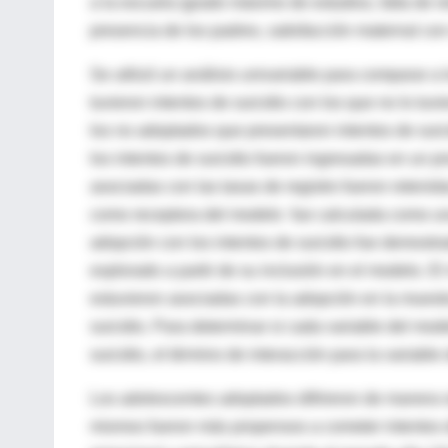
a la escuela (grado máximo de estudios, falta de rel
presencia de los padres, satisfacción maternal con 
Se utilizó un análisis univariable para comparar 
tuvieron intentos de suicidio con los que no lo tuv
los no adoptados que presentaron intentos de suic
los intentos de suicidio fueron ingresadas en un pr
asociadas con las tasas de registro fueron retenida
como receptora del modelo fue calculada como una
adopción con los intentos de suicidio fue demostra
explorado a partir de su inclusión en el modelo. E
estuvieron asociadas con la adopción en la muestr
suicidio. Para determinar si cada variable del mod
suicidio, el término de interacción para la variabl
Los adolescentes adoptados difirieron de manera si
mismos fueron más propensos a cometer intentos de