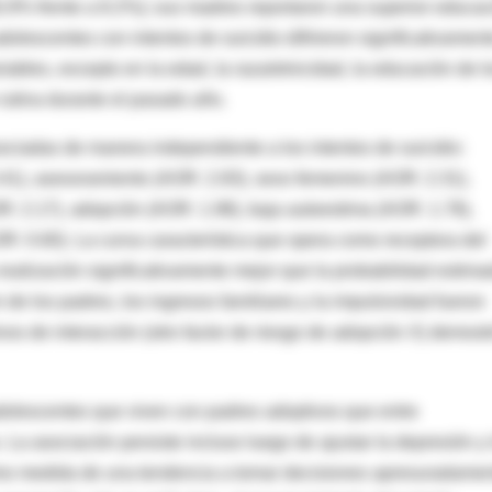
6.9% frente a 8.2%); sus madres reportaron una superior educa
olescentes con intentos de suicidio difirieron significativament
iables, excepto en la edad, la raza/etnicidad, la educación de l
rutina durante el pasado año.
asociadas de manera independiente a los intentos de suicidio:
.41), asesoramiento (AOR: 2.83), sexo femenino (AOR: 2.31),
: 2.17), adopción (AOR: 1.98), baja autoestima (AOR: 1.78),
OR: 0.60). La curva característica que opera como receptora del
ealización significativamente mejor que la probabilidad estima
e los padres, los ingresos familiares y la impulsividad fueron
os de interacción (otro factor de riesgo de adopción X) demost
dolescentes que viven con padres adoptivos que entre
La asociación persiste incluso luego de ajustar la depresión y 
omo medida de una tendencia a tomar decisiones apresuradamen