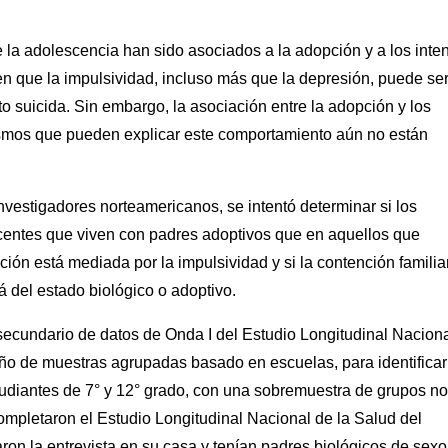
e la adolescencia han sido asociados a la adopción y a los inte
en que la impulsividad, incluso más que la depresión, puede se
 suicida. Sin embargo, la asociación entre la adopción y los
ismos que pueden explicar este comportamiento aún no están
investigadores norteamericanos, se intentó determinar si los
scentes que viven con padres adoptivos que en aquellos que
ción está mediada por la impulsividad y si la contención familia
á del estado biológico o adoptivo.
 secundario de datos de Onda I del Estudio Longitudinal Nacion
seño de muestras agrupadas basado en escuelas, para identificar
tudiantes de 7° y 12° grado, con una sobremuestra de grupos no
mpletaron el Estudio Longitudinal Nacional de la Salud del
on la entrevista en su casa y tenían padres biológicos de sexo