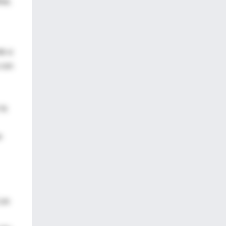
iar,
te a
 con
la
e
Los