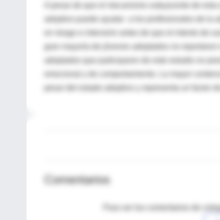
A pesar de que el mecanismo subyacente de esta a
adoptivo puede ayudar a los profesionales de la at
en riesgo e intervenir antes de que el intento de s
gran mayoría de jóvenes adoptados no reportaron i
adoptados que participaron de este estudio no pre
emocional y de comportamiento. La mayor contenció
pesar del estado adoptivo y representa un factor d
Comentarios
Para ver los comentarios de coleg