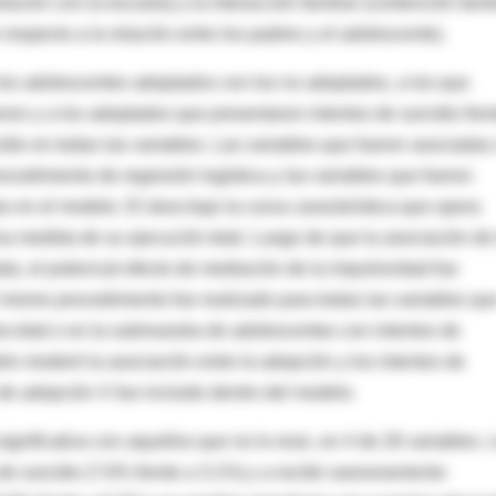
ación con la escuela) y la interacción familiar (contención famil
respecto a la relación entre los padres y el adolescente).
a los adolescentes adoptados con los no adoptados, a los que
ieron y a los adoptados que presentaron intentos de suicidio fren
idio en todas las variables. Las variables que fueron asociadas
ocedimiento de regresión logística y las variables que fueron
s en el modelo. El área bajo la curva característica que opera
 medida de su ejecución total. Luego de que la asociación de 
da, el potencial efecto de mediación de la impulsividad fue
l mismo procedimiento fue realizado para todas las variables qu
a total o en la submuestra de adolescentes con intentos de
elo moderó la asociación entre la adopción y los intentos de
e de adopción X fue incluido dentro del modelo.
gnificativa con aquellos que no lo eran, en 4 de 26 variables. 
 suicidio (7.6% frente a 3.1%) y a recibir asesoramiento