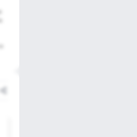
n
a
 a