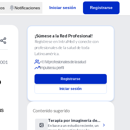
Iniciar sesión
Registrarse
tos
Notificaciones
¡Súmese a la Red Profesional!
Regístrese en IntraMed y conecte con
profesionales de la salud de toda
Latinoamérica.
2001
+1.1 M profesionales de la salud
Impulse su perfil
o
Registrarse
Iniciar sesión
us
Contenido sugerido
Terapia por imaginería de
En base a un estudio reciente, un
recitación para las