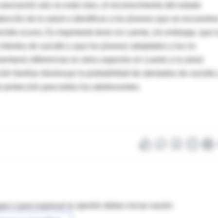
sociación aún no está claro, el reconocimiento del estado
ención de la salud a identificar a los jóvenes que se encuentra
uicidio ocurra. Es importante tener en cuenta, sin embargo, que l
ntentos de suicidio y que los jóvenes adoptados y los no
sentaron diferencias en otros aspectos en cuanto a la salud
n familiar disminuye la probabilidad de atentados de suicidio
e protección para todos los adolescentes.
as o para expresar tu opinión debes iniciar sesión