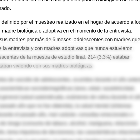
rado.
 definido por el muestreo realizado en el hogar de acuerdo a lo
u madre biológica o adoptiva en el momento de la entrevista,
 sus madres por más de 6 meses, adolescentes con madres qu
 la entrevista y con madres adoptivas que nunca estuvieron
escentes de la muestra de estudio final, 214 (3.3%) estaban
staban viviendo con sus madres biológicas.
ntos de suicidio de adolescentes, ocurridos durante el año anteri
 características sociodemográficas (sexo, edad, raza/etnicidad,
ud general (salud autoindicada, exámenes de rutina durante el a
 pasado año que no fue obtenida), la salud mental (síntomas
urante el pasado año, mal carácter, consultas emocionales o
s de riesgo (consumo de tabaco, alcohol, mariguana, relaciones
ño, toma impulsiva de decisiones), las características relaciona