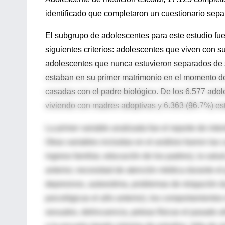
identificado que completaron un cuestionario sepa
El subgrupo de adolescentes para este estudio fue
siguientes criterios: adolescentes que viven con s
adolescentes que nunca estuvieron separados de
estaban en su primer matrimonio en el momento de
casadas con el padre biológico. De los 6.577 adol
viviendo con madres adoptivas y 6.363 (96.7%) e
La primer variable analizada fue el reporte de inte
Otras variables incluidas en el análisis fueron las
ingreso familiar, educación de los padres), la sal
anterior, necesidad de atención médica durante el
depresivos, autoestima, problemas de relajación d
psicológicas el año anterior), los comportamiento
sexuales, delincuencia, peleas físicas el pasado a