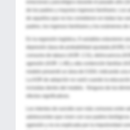
emocional y psicológico durante el pasado año (1
de los padres y mayores ingresos familiares. Los ad
de aquellos que no los cometieron en todas las var
padres, los ingresos familiares y los exámenes de 
En la regresión logística, 9 variables estuvieron 
depresión (tasa de probabilidad ajustada [AOR]: 3
consumo de tabaco (AOR: 2.31), delincuencia (AOR
agresión (AOR: 1.48) y alta contención familiar (A
modelo presentó un área de 0.834, indicando una r
La AOR de adopción no varió cuando la educación d
incluidas dentro del modelo. Ninguno de los términ
efectos significativos.
Los intentos de suicidio son más comunes entre a
adolescentes que viven con sus padres biológicos. 
agresión y no es explicada por la impulsividad c