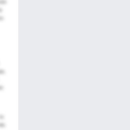
ción
e
os
da.
ró
la
te.