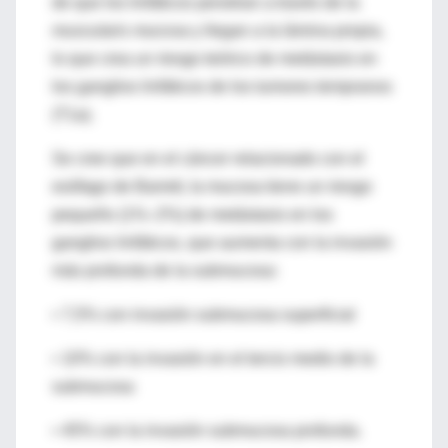
de que los linfáticos penetran a través de la
muscularis mucosa
y llegan a la lámina propia,
lo que crea un riesgo teórico de metástasis en
los ganglios linfáticos de los tumores tempranos
(T1a).
Se cree que en el cáncer relacionado con el
esófago de Barrett, la mucosa tiene un riesgo
pequeño (1%–2%) de metástasis en los
ganglios linfáticos, que aumenta con la invasión
más profunda de la submucosa:
• 7,5% con invasión submucosa superficial
• 10% con la invasión en el tercio medio de la
submucosa
• 45% con la invasión submucosa profunda.