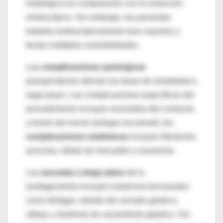
histológica en comparación con la resección
endoscópica. Sin embargo, los pacientes
tratados endoscópicamente eran mayores y
tenían múltiples comorbilidades.
Las
complicaciones quirúrgicas
posoperatorias afectan las tasas de mortalidad a
largo plazo. Las complicaciones específicas del
procedimiento incluyen anomalías del conducto
y lesión del nervio laríngeo recurrente; las
complicaciones sistémicas
incluyen fibrilación
auricular, infarto de miocardio y neumonía.
Las
secuelas a largo plazo
de la
esofagectomía incluyen trastornos funcionales
como disfagia, retardo del vaciado gástrico,
reflujo y síndrome de vaciamiento gástrico. Sin