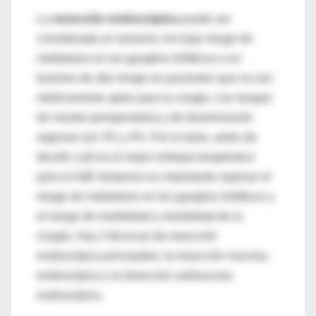
La
resección endoscópica
puede ser
considerada en tumores con bajo riesgo de
metástasis en los ganglios linfáticos o en
tumores de alto riesgo en pacientes que no son
médicamente aptos para la cirugía. Los riesgos
de muerte perioperatoria y de diseminación
regional son 3% y 4%. Por lo tanto, antes de
decidir cuál es el mejor enfoque terapéutico
para el AdE temprano es importante sopesar el
riesgo de metástasis en los ganglios linfáticos y
el riesgo de morbilidad y mortalidad de la
cirugía. Hay 2 técnicas de resección
endoscópica principales: la resección mucosa
endoscópica y la disección submucosa
endoscópica.