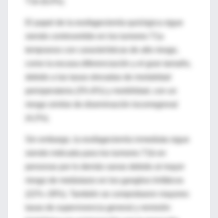
T1b (6,0%).
El papel de la esofagectomía quirúrgica sigue
siendo controvertido en los tumores T1a
tempranos con características de alto riesgo,
como la escasa diferenciación y el gran tamaño,
debido a las tasas elevadas de mortalidad
perioperatoria (3%-6%) y morbilidad, con un
riesgo similar de diseminación locorregional
(4,2%).
Sin embargo, la esofagectomía inmediata sigue
siendo indicada para los tumores T1b en
personas por lo demás sanas debido al mayor
riesgo de metástasis en los ganglios linfáticos
(22%–28%). También se comprobaron mayores
tasas de supervivencia general y remisión