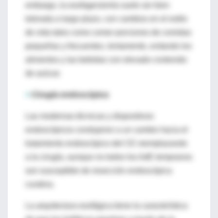
embargo, la esofagectomía suele ser bien
tolerada a largo plazo, con cambios en el estilo
de vida tales como comer porciones de comidas
pequeñas y frecuentes, lentamente, evitando los
alimentos y las bebidas con elevado contenido
de azúcar.
>
Cirugía endoscópica
Las modernas técnicas y dispositivos
endoscópicos condujeron a un cambio hacia el
tratamiento endoscópico del CE reemplazando
a la cirugía, aunque no todos los AdE tempranos
son susceptible de resección endoscópica
curativa.
La arquitectura esofágica tiene la característica