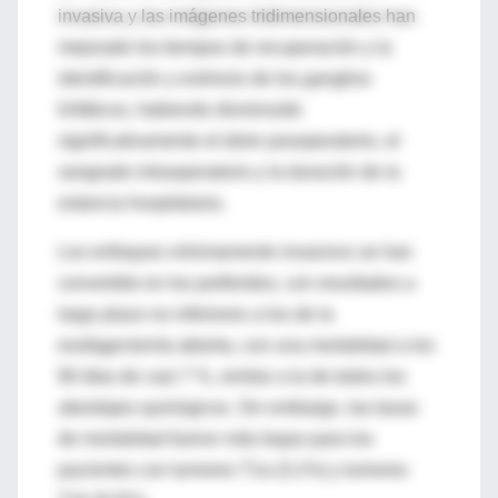
invasiva y las imágenes tridimensionales han
mejorado los tiempos de recuperación y la
identificación y exéresis de los ganglios
linfáticos, habiendo disminuido
significativamente el dolor posoperatorio, el
sangrado intraoperatorio y la duración de la
estancia hospitalaria.
Los enfoques
mínimamente invasivos
se han
convertido en los preferidos, con resultados a
largo plazo no inferiores a los de la
esofagectomía abierta, con una mortalidad a los
90 días de casi 7 %, similar a la de todos los
abordajes quirúrgicos. Sin embargo, las tasas
de mortalidad fueron más bajas para los
pacientes con tumores T1a (3,1%) y tumores