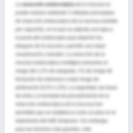
La
resección endoscópica
de la mucosa se
puede realizar mediante 2 métodos principales:
de resección endoscópica de la mucosa asistida
por capuchón, en la que se adjunta una tapa a
la punta del endoscopio para deprimir los
pliegues de la mucosa y permitir una mejor
visualización y bandeo. La resección de la
mucosa endoscópica esofágica presenta un
riesgo del 1,2% de sangrado, 1% de riesgo de
formación de estenosis y bajo riesgo de
perforación (0,2%-1,3%). La seguridad, las tasas
de éxito y la facilidad de procedimiento de la
resección endoscópica de la mucosa han
permitido que se establezca como un pilar en el
tratamiento del AdE temprano. Sin embargo,
para las lesiones más grandes, este