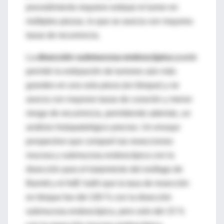
procedimiento requiere extirpar el tumor en
múltiples piezas, lo que se asocia con mayores
tasas de recurrencia.
La
disección submucosa endoscópica
puede
permitir la extirpación de tumores aún más
grandes en una sola pieza (en bloque) y se
asocia con mayores tasas de curación y menor
riesgo de recurrencia, permitiendo además, un
análisis histopatológico preciso. Un ensayo
prospectivo que comparó las resecciones
mucosa y submucosa endoscópica con la
disección para el tratamiento del esófago de
Barrett y el AdE halló que la tasa de resección
en bloque fue del 100 % con la disección
submucosa endoscópica, pero solo del 15 %