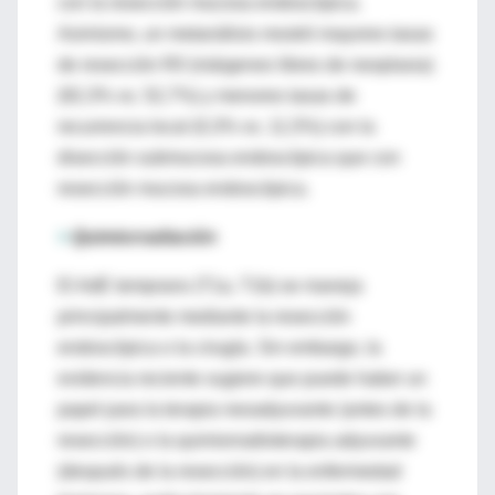
con la resección mucosa endoscópica.
Asimismo, un metanálisis mostró mayores tasas
de resección R0 (márgenes libres de neoplasia)
(92,3% vs. 52,7%) y menores tasas de
recurrencia local (0,3% vs. 11,5%) con la
disección submucosa endoscópica que con
resección mucosa endoscópica.
>
Quimiorradiación
El AdE temprano (T1a, T1b) se maneja
principalmente mediante la resección
endoscópica o la cirugía. Sin embargo, la
evidencia reciente sugiere que puede haber un
papel para la terapia neoadyuvante (antes de la
resección) o la quimiorradioterapia adyuvante
(después de la resección) en la enfermedad