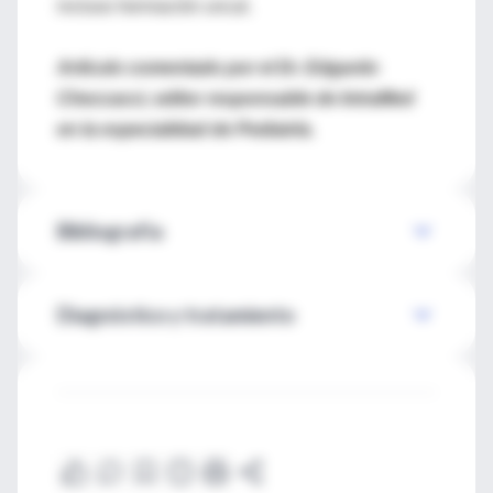
incluso herniación uncal.
Artículo comentado por el Dr. Edgardo
Checcacci, editor responsable de IntraMed
en la especialidad de Pediatría.
Bibliografía
Diagnóstico y tratamiento