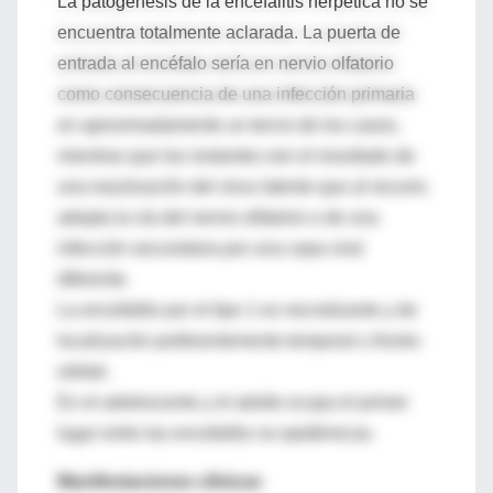
La patogénesis de la encefalitis herpética no se
encuentra totalmente aclarada. La puerta de
entrada al encéfalo sería en nervio olfatorio
como consecuencia de una infección primaria
en aproximadamente un tercio de los casos,
mientras que los restantes son el resultado de
una reactivación del virus latente que al recurrir,
adopta la vía del nervio olfatorio o de una
infección secundaria por una cepa viral
diferente.
La encefalitis por el tipo 1 es necrotizante y de
localización preferentemente temporal u fronto-
orbital.
En el adolescente y el adulto ocupa el primer
lugar entre las encefalitis no epidémicas.
Manifestaciones clínicas