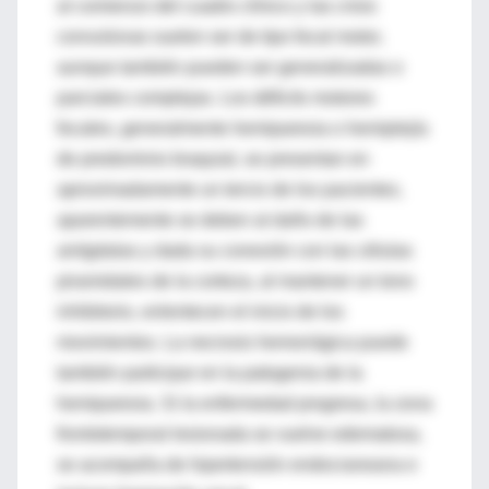
al comienzo del cuadro clínico y las crisis
convulsivas suelen ser de tipo focal motor,
aunque también pueden ser generalizadas o
parciales complejas. Los déficits motores
focales, generalmente hemiparesia o hemiplejía
de predominio braquial, se presentan en
aproximadamente un tercio de los pacientes,
aparentemente se deben al daño de las
amígdalas y dada su conexión con las células
piramidales de la corteza, al mantener un tono
inhibitorio, enlentecen el inicio de los
movimientos. La necrosis hemorrágica puede
también participar en la patogenia de la
hemiparesia. Si la enfermedad progresa, la zona
frontotemporal lesionada se vuelve edematosa,
se acompaña de hipertensión endocraneana e