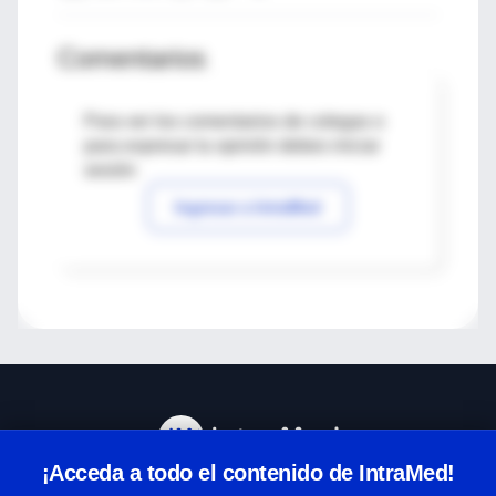
Comentarios
Para ver los comentarios de colegas o
para expresar tu opinión debes iniciar
sesión
Ingresar a IntraMed
¡Acceda a todo el contenido de IntraMed!
Centro de Ayuda