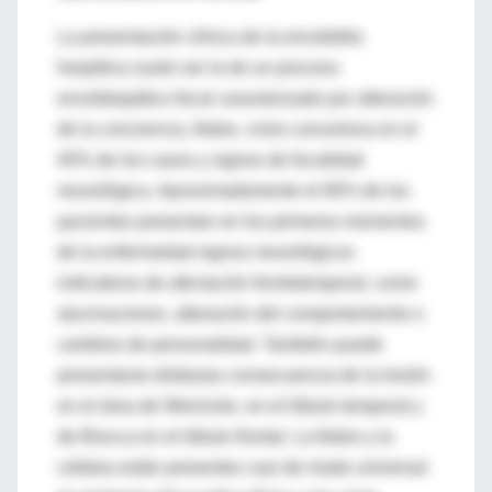
La presentación clínica de la encefalitis
herpética suele ser la de un proceso
encefalopático focal caracterizado por alteración
de la conciencia, fiebre, crisis convulsiva en el
40% de los casos y signos de focalidad
neurológica. Aproximadamente el 90% de los
pacientes presentan en los primeros momentos
de la enfermedad signos neurológicos
indicativos de afectación frontotemporal, como
alucinaciones, alteración del comportamiento o
cambios de personalidad. También puede
presentarse disfasias consecuencia de la lesión
en el área de Wernicke, en el lóbulo temporal y
de Brocca en el lóbulo frontal. La fiebre y la
cefalea están presentes casi de modo universal