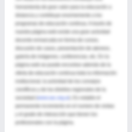
herramienta de gran valor para la educación a
distancia y contribuye enormemente a los
programas de educación continua. A través de
nuestra página web existe una gran actividad
docente enmarcada en forma de cursos,
discusión de casos, presentación de ateneos,
galería de imágenes, conferencias, etc. En la
página web se puede encontrar además de la
oferta de educación continua toda la información
institucional, la actividad de los consejos
científicos y de los distritos regionales de la
sociedad (
www.sac.org.ar
). Es notable el
permanente incremento en el numero de visitas
y el grado de interacción que tienen los
profesionales con la página.