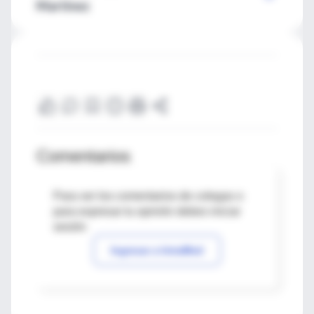
Martínez
Comentarios
Para ver los comentarios de colegas o
para expresar tu opinión debes iniciar
sesión
Ingresar a IntraMed