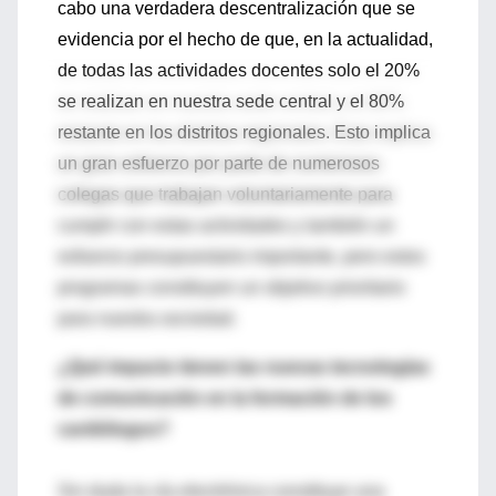
cabo una verdadera descentralización que se
evidencia por el hecho de que, en la actualidad,
de todas las actividades docentes solo el 20%
se realizan en nuestra sede central y el 80%
restante en los distritos regionales. Esto implica
un gran esfuerzo por parte de numerosos
colegas que trabajan voluntariamente para
cumplir con estas actividades y también un
esfuerzo presupuestario importante, pero estos
programas constituyen un objetivo prioritario
para nuestra sociedad.
¿Qué impacto tienen las nuevas tecnologías
de comunicación en la formación de los
cardiólogos?
Sin duda la vía electrónica constituye una