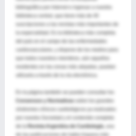
bibliográfica por Internet e ingresar a nuestra
biblioteca central, que tiene más de 40
suscripciones a las revistas más importantes de
la especialidad. Es la biblioteca más completa
del país en el campo de las enfermedades
cardiovasculares, y dispone de los medios para
que todos nuestros miembros, aún aquellos
residentes en las zonas más alejadas, puedan
utilizarla a través de la vía electrónica.
En la página también se pueden consultar los
Consensos y Normativas
sobre los grandes
síndromes clínicos cardiológicos ya realizados
por nuestra Sociedad y el contenido completo
de la
Revista Argentina de Cardiología
, una
de las publicaciones de habla hispana más