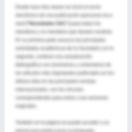
Desde hace dos meses se inició el envío
electrónico de una publicación quincenal vía e-
mail
("Novedades SAC")
para todos los
miembros y no miembros que deseen recibirla.
En su primera parte anuncia las principales
actividades académicas de la Sociedad y en la
segunda, contiene una actualización
bibliográfica con resúmenes y comentarios de
los artículos más importantes publicados en los
últimos días en las principales revistas
internacionales, con los vínculos
correspondientes para entrar a las versiones
originales.
También en la página se puede acceder a un
tutorial para perfeccionar la búsqueda