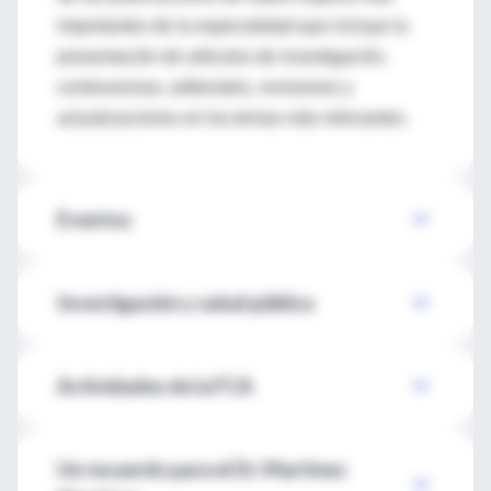
importantes de la especialidad que incluye la
presentación de artículos de investigación,
controversias, editoriales, revisiones y
actualizaciones en los temas más relevantes.
Eventos
Investigación y salud pública
Actividades de la FCA
Un recuerdo para el Dr. Martínez