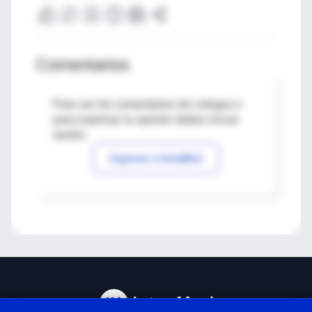
Comentarios
Para ver los comentarios de colegas o
para expresar tu opinión debes iniciar
sesión
Ingresar a IntraMed