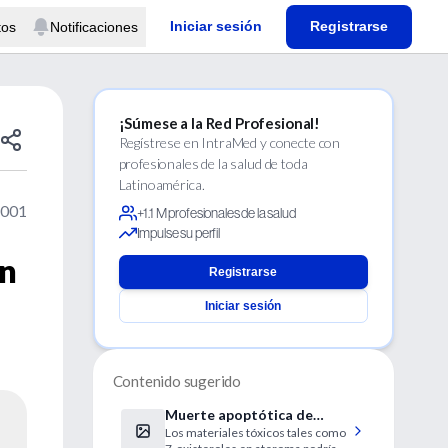
Iniciar sesión
Registrarse
tos
Notificaciones
¡Súmese a la Red Profesional!
Regístrese en IntraMed y conecte con
profesionales de la salud de toda
Latinoamérica.
2001
+1.1 M profesionales de la salud
Impulse su perfil
en
Registrarse
Iniciar sesión
Contenido sugerido
Muerte apoptótica de
Los materiales tóxicos tales como
células inflamatorias en