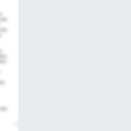
o
n de
ción
a
n
dice
ima
ión
 del