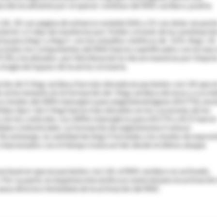
ducida localmente por el operar continuo del RAS cardíaco, podría
UA, 32 con angina de esfuerzo estable (SA) y 21 con dolor en pech
sterior a 5 días de monitoreo por Holter a través de la combinació
ria para Ang I y Ang II con los estudios cinéticos de 125I-Ang I. Al
todos los componentes del RAS fueron cuantificados con la reac
R) y localizados por hibridización in situ en muestras por biopsi
irugía de bypass de la aorta coronaria.
ción de II Ang cardiaca fue más elevada en pacientes con UA que e
 al incremento en la formación de I Ang cardiaca de novo y a su ín
 Los niveles del ARN mensajero para angiotensinógeno (AGTN), enz
ipo tipo I de II Ang fueron más elevados en los corazones de los
A y en los controles. Los ARNs mensajeros para AGTN y ACE fueron
ales e intesticiales. La formación de angiotensina II estuvo
Sin embargo, la cantidad de Ang II formada y los niveles de expres
lacionados con el tiempo transcurrido desde el último ataque
concluyeron que en pacientes con UA, el RAS cardiaco es activado,
or su parte, la isquemia miocárdica es esencial para la activación
usa directa e inmediata de la activación del RAS.