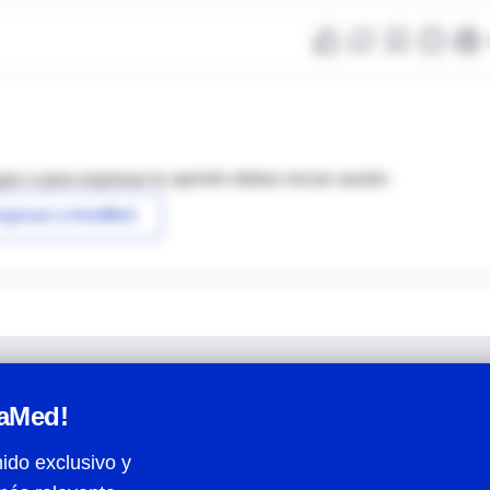
as o para expresar tu opinión debes iniciar sesión
ngresar a IntraMed
raMed!
ido exclusivo y