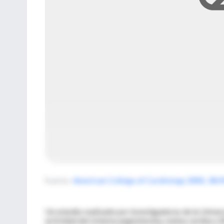
Fuente
:
American College of Cardiology 2001; 38:
Un estudio realizado por investigadores de la Univers
actividad del sistema angiotensina-renina cardíaco (