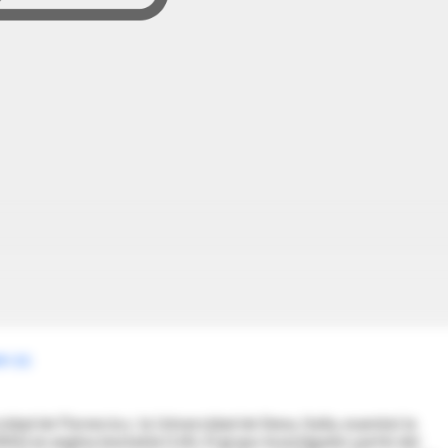
49-55
idad de Florencia y la Universidad de Siena, Italia, examinó la
RAS) en angina inestable (UA). El grupo investigador partió del