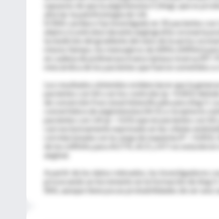
supuesto de que la angiotensina II (Ang), que es pro
afectar la patofisiología de UA.
El RAS cardiaco fue investigado en 35 pacientes con 
atípico (controles) durante angiografía coronaria po
la medición del gradiente del seno de la aorta corona
mismo tiempo, los mensajeros de ARNs (ARNm) para 
en cadena de polimerasa transcriptasa reversa (RT-PC
miocárdica de los pacientes que fueron sometidos a c
Los resultados obtenidos evidenciaron que la genera
pacientes con SA o en los controles (p <0.001) debido
de conversión fraccional intensificado para Ang II.
convertidora de angiotensina (ACE) y receptores subt
pacientes con UA (p < 0.01) que en pacientes con S
casi exclusivamente expresado en las células endoteli
correlacionada con la carga de isquemia (P < 0.001). 
de los mRNAs para AGTN, ACE y ATI no estuvieron re
anginal.
A partir de los datos relevados, los investigadores 
provocando un incremento en la formación de Ang II. P
RAS, aunque tiene pocas probabilidades de ser una ca