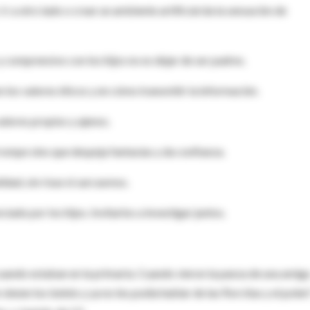
r a otro lado o crear un ambiente artificial da la sensación de
 comprensivo con los hijos no es dejar de ser padres.
 los valores éticos y en cómo transmitir la información.
alores propios y ajenos.
rompe sino que despeja fantasías y da confianza.
idad, sin risas ni sarcasmos.
ado por los hijos. Invitarlos a investigar juntos.
cuando estaban en la primaria. Cuando vieron la panza de una amig
en los bebés y ya no les podía hablar de las florcitas y el polen"