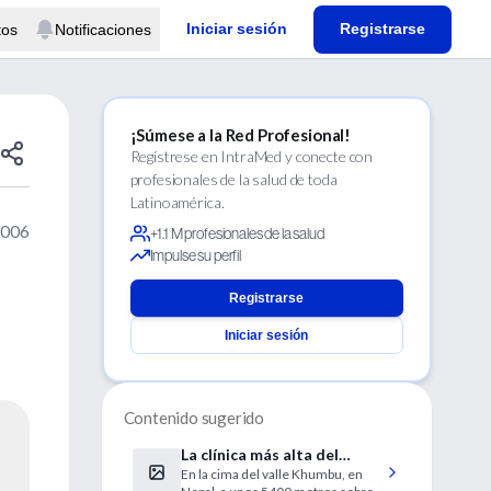
Iniciar sesión
Registrarse
tos
Notificaciones
¡Súmese a la Red Profesional!
Regístrese en IntraMed y conecte con
profesionales de la salud de toda
Latinoamérica.
2006
+1.1 M profesionales de la salud
Impulse su perfil
Registrarse
Iniciar sesión
Contenido sugerido
La clínica más alta del
En la cima del valle Khumbu, en
mundo