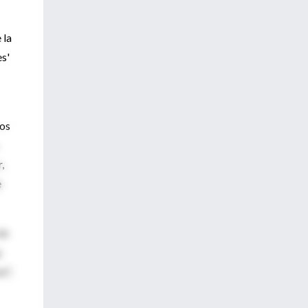
 la
es'
los
,
e
Un
y
o",