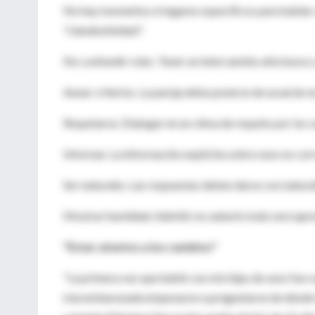
No hay momentos ni lugares específicos para hablar. I
"clandestinidad".
No confundir roles. Tener un intercambio afectuoso y
Aunar criterios. La pareja debe ponerse de acuerdo en
Respetarse. Dialogar en un clima de respeto por los v
Informar. La información explícita sobre sexo no cor
Ser naturales. Las respuestas deben darse con natural
Mostrar humildad. Admitir no saberlo todo será apreci
"Estar atentos a los cambios"
"La primera vez que hablé con mis hijas de sexo fue 
mía embarazada empezaron a preguntarse de dónde vien