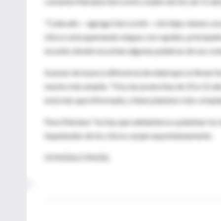
comenta Mariana Gercovich, madre de Sol, de 11 años
"Cada año —agrega Gercovivh— mis hijas vienen con
chicos está quemando etapas con rapidez, principalmen
escuela, donde escuchan algunas palabras de sus co
A pesar de la poca diferencia de edad que se llevan S
mucho más amplia. "Hoy las jovencitas de 10 a 12 año
está más que informada, y tiene planteos más comple
Para Mariana "no hay que adelantarse a plantear los t
inquietudes de los chicos surjan espontáneamente.
GONZALO ENGEL