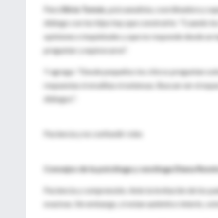
Para
Silvia Tomás
, psicoanalista, coordinadora y su
diálogo con los hijos hay que construirlo: "Cuando los
opiniones e inquietudes y que no responde desde un l
preguntar y equivocarse".
Y agrega: "Desde pequeños los chicos preguntan sob
respuestas ni eruditas ni extensas. Buscan ver el espa
diálogos".
Paciencia y no confundir roles
Consejos de la psicóloga y sexóloga Diana Resni
Paciencia y comprensión. Ante la invitación de los p
evasivas. Sin embargo, si notan auténtico interés, vo