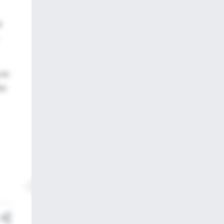
e
 es
os