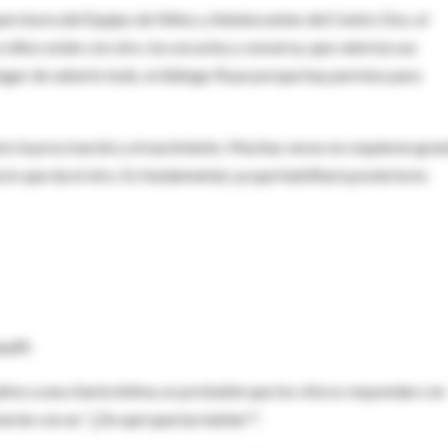
pervisora del Equipo de Niños y Adolescentes del Centro Dos, el
 niños están con otro, los escucha y conversa, que valoriza sus
ugar de saberlo todo, el diálogo fluye porque hay permiso para
re la procreación y el nacimiento. Muchas veces no requieren gra
cio que da el otro. Es fundamental, ya que habilitará posteriores
coff:
adres a una charla íntima, es probable que los chicos respondan con
lverán con un "¿De qué querías hablar?".