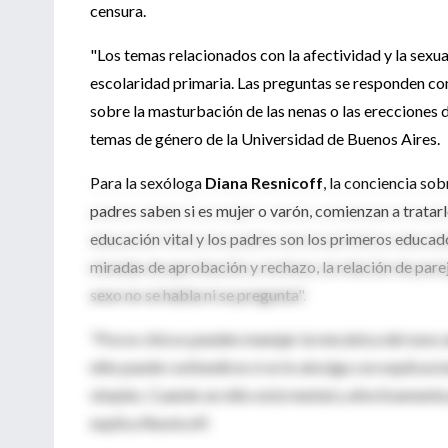
censura.
"Los temas relacionados con la afectividad y la sexua
escolaridad primaria. Las preguntas se responden con f
sobre la masturbación de las nenas o las erecciones 
temas de género de la Universidad de Buenos Aires.
Para la sexóloga
Diana Resnicoff
, la conciencia so
padres saben si es mujer o varón, comienzan a tratar
educación vital y los padres son los primeros educado
miradas de aprobación y rechazo, la relación de pareja
sexo no se habla ni se pregunta".
"Pocos chicos pueden manejar la mecánica del sexo 
niño puede confundirse si se lo atosiga con explicaci
simples. Cuando un niño está mental y afectivamente
explica Resnicoff.