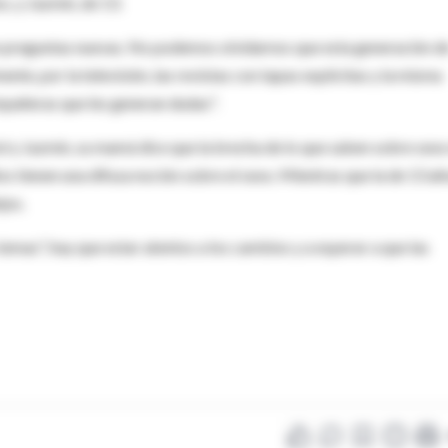
, y Jazmín, de 13.
 preguntas nuevas. No podemos olvidarnos que esta generación d
te, por la televisión, las revistas con tapas explícitas y la misma
mpañeras que les generan dudas".
ol y Jazmín, su mamá dice que la brecha de lo que saben sobre sexo
s tienen una difusa noción sobre el sexo. Mientras que la de 13 añ
jos.
emas", hay que estar atentos a los cambios y a esperar a que las