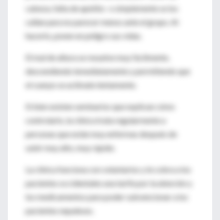
cabeza, falta de apetito- o simplemente se los
callan para no parecer menos ante el grupo. Al
hacerlo, ponen en peligro sus vidas.
El mal de altura se resuelve muy fácilmente,
descendiendo inmediatamente y permitiendo que
el cuerpo se aclimate lentamente.
Si bien existen seminarios que explican cómo
controlarlo, la clínica trata regularmente a
personas que están muy enfermas después de
subir muy alto, muy rápido.
La clínica funciona con voluntarios y le cobra a los
pacientes occidentales una tarifa por la atención y
los medicamentos para poder subvencionar a los
pacientes nepaleses.