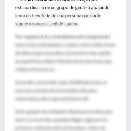
extraordinario de un grupo de gente trabajando
junta en beneficio de una persona que nadie
siquiera conocía", señaló Luanne.
Por lo general, los montañistas del campamento
base están aclimatados y saben cómo evitar el mal
de altura (que se produce al moverse muy rápido
en superficies altas). Muchas de las personas que
visitan el Everest no.
En un año concurrido, unas 10.000 personas se
acercan a la base de la montaña sólo para
observarla y decir que estuvieron allí.
Estos grupos de visitantes tienen pocos días para
hacer su recorrido y pueden llegar a ignorar los
primeros síntomas del mal de altura -dolor de