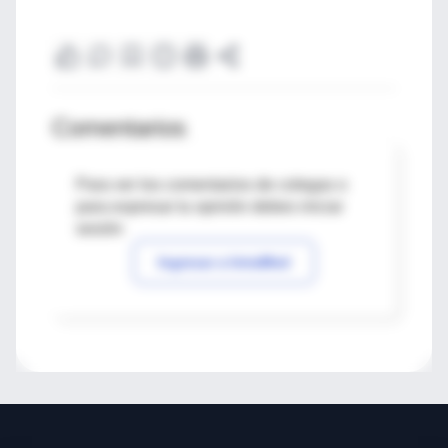
Comentarios
Para ver los comentarios de colegas o
para expresar tu opinión debes iniciar
sesión
Ingresar a IntraMed