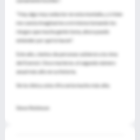
sumamente hostiles".
"Hay algo muy seductor en esta montaña, y si bien
me cuesta imaginarme a mí misma tomando los
riesgos que mucha gente toma, ahora puedo
entender por qué lo hacen".
Este año, cientos de personas subieron a la cima
del Everest. Once murieron, el segundo número
anual más alto en su historia.
Sin la clínica, esta cifra sería mucho más alta.
Steve Robinson