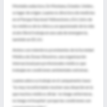
Montaña seductora. En Montana, Estados Unidos,
su lugar de origen, Luanne es directora de medicina
en el Parque Nacional Yellowstone y Eric (otro de
los médicos de la clínica y un apasionado de la vida
al aire libre) trabaja en una sala de emergencia,
también en EE.UU.
Ambos son miembros prominentes de la Sociedad
Médica de Zonas Silvestres, una organización
internacional para profesionales médicos que
trabajan en condiciones ambientales extremas.
Luanne adora su trabajo en el campamento base:
"es muy reconfortante resolver una situación en la
que muchos médicos dirían ´no tengo enfermeras,
no tengo mi hospital´ porque las condiciones son