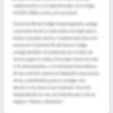
malformación o si la salud de mujer corre riesgo
(CEDES, 2006). La ley y otro proyecto
El artículo 88 del Código Penal Argentino castiga
con prisión de uno a cuatro años a la mujer que se
hiciera su propio aborto o aceptara que otro se lo
practicara. El artículo 85 del mismo Código
castiga también con la pena de uno a 4 años de
cárcel a quien lo realice. Si la mujer muere son sólo
6. En este momento, y con dictamen favorable ya
de una comisión, avanza en Diputados un proyecto
de ley ¿cuestionado¿ para no castigar a los
abortos si su causa es una violación. Hoy está
despenalizado en caso de violación, pero sólo en
mujeres "idiotas o dementes".