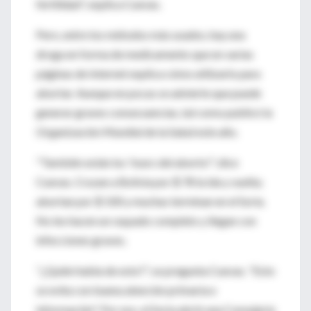
fertilidad", explica Cuevas.
Pero, entre los métodos más usados, hay una
droga en forma de medicamento que en varias
páginas de Internet explica cómo utilizarlo para
abortar. Aunque en pocas se advierte que puede
generar graves consecuencias, tal como publicó la
Organización Mundial de la Salud este año.
"También están los 'tours del aborto'", dice
Cuevas. Cruzan a Bolivia por $ 78 la ida y vuelta;
abortan por $ 100 y muchas terminan en el Soria.
No les hacen un raspado completo y llegan con
infecciones graves.
"¿Quién habla de esto?", se pregunta Cuevas. "Esto
se evita con buena atención primaria e
información". Por eso, el Soria abrió una Consejería