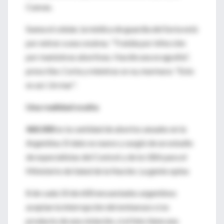
Cuevas.
Suena el celular, la médica de guardia del Soria está
por entrar a una cesárea. "Tratála por infección
por maniobras abortivas. Hacéle una ecografía",
prescribe. Corta y mientras se va, murmura: "Esto
es así. Un mar".
Una realidad oculta
460.000
es la cantidad de abortos anuales en la
Argentina. El dato es nuevo y surgió de un estudio
de especialistas del Conicet y de la UBA para el
Ministerio de Salud de la Nación. La gente opina
8 de cada 10 de 600 encuestados argentinos
aceptan la interrupción del embarazo si es
producto de una violación, si el feto tiene una