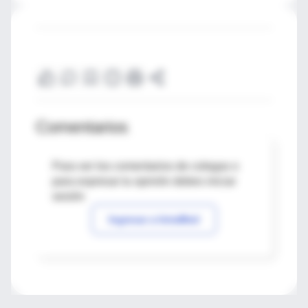
Comentarios
Para ver los comentarios de colegas o
para expresar tu opinión debes iniciar
sesión
Ingresar a IntraMed