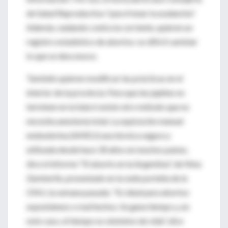
de Salud Reproductiva "para frenar la avalancha".
Además, nadando contra la corriente, quieren un
registro estadístico de abortos: es difícil cambiar
lo que se desconoce.
También quieren modificar las prácticas en el
interior de la provincia. Para que las jujeñas no
terminen en la Sala 6 existe otro método que no
necesita anestesia total. La aspiración manual
endouterina (AMEU) una técnica segura y
utilizada desde hace 30 años en muchos países,
dice el informe "El aborto en la Argentina", de Nina
Zamberlin, presentado en la sede porteña de la
ONU, la semana pasada. "Es ideal para abortos
espontáneos o mal hechos. Se gana tiempo y, en
este caso, el tiempo es sinónimo de vida", dice