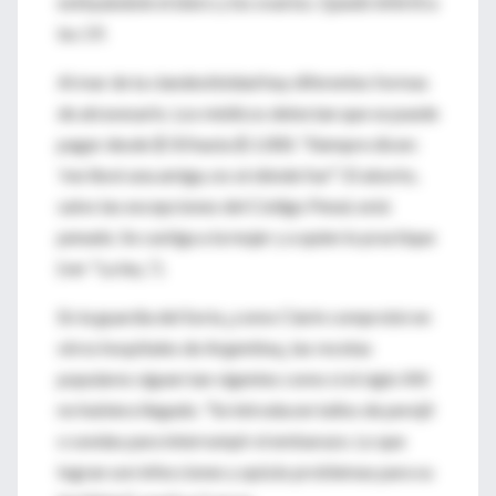
extirpándole el útero y los ovarios. Quedó infértil a
los 19.
Al mar de la clandestinidad hay diferentes formas
de atravesarlo. Los médicos detectan que se puede
pagar desde $ 50 hasta $ 1.000. "Siempre dicen:
'me llevó una amiga, no sé dónde fue'". El aborto,
salvo las excepciones del Código Penal, está
penado. Se castiga a la mujer y a quien lo practique
(ver "La ley...").
En la guardia del Soria ¿como Clarín comprobó en
otros hospitales de Argentina¿ las recetas
populares siguen tan vigentes como si el siglo XXI
no hubiera llegado. "Se introducen tallos de perejil
o sondas para interrumpir el embarazo. Lo que
logran son infecciones y quizás problemas para su