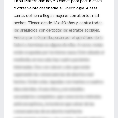
En su Maternidad hay 50 camas para parturientas.
Y otras veinte destinadas a Ginecología. A esas
camas de hierro llegan mujeres con abortos mal
hechos. Tienen desde 13 a 40 años y, contra todos
los prejuicios, son de todos los estratos sociales.
Entran por la Guardia, pasan por el quirófano de la
Sala 6 y terminan en alguna de ellas. A veces, todas
están ocupadas por la misma causa. Este sábado al
mediodía, en esa sala, hay cuatro pacientes
internadas. Dos con cáncer y dos que están
superando las consecuencias de abortos mal
hechos. Están solas, tapadas con mantas a cuadros
descoloridos. A una chica ¿con estudios
secundarios completos, que conocía los métodos
anticonceptivos¿ la tuvieron que salvar de las
consecuencias de un aborto mal hecho