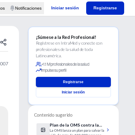
Iniciar sesión
Registrarse
tos
Notificaciones
¡Súmese a la Red Profesional!
Regístrese en IntraMed y conecte con
profesionales de la salud de toda
Latinoamérica.
2007
+1.1 M profesionales de la salud
Impulse su perfil
Registrarse
Iniciar sesión
Contenido sugerido
Plan de la OMS contra la
La OMS lanza un plan para salvar la
TBC resistente.