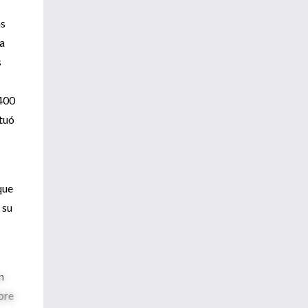
as
la
s
 400
ituó
que
 su
n
bre