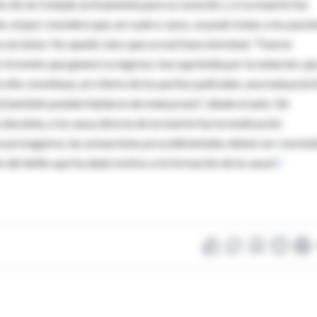
o de ser tratado activamente para su curación, y si su muerte fue
 el juez considera que, en cuatro casos, se pudo tratar a los pacie
 sin dolor. No quedó claro que su mal fuera terminal: "Fueron
r el evento que generó su ingreso, fue suprimida por la sedación, qu
llo constituye, al criterio de los peritos judiciales, una mala práct
] también pueden hablarse de mala praxis", añade el auto. Sin
absoluta, si la causa directa de la muerte fue la medicación
ara proseguirse, las actuaciones procedimentales deben ser conclui
n del delito que ha dado motivo a la formación de la causa".
/