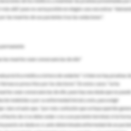
claraciones de los médicos y examinar las pruebas presentadas por 
 más allá", pues no sería posible en ningún caso encontrar "elemen
or las muertes de sus pacientes tras las sedaciones".
a permanente
e las muertes sean consecuencias de ello"
ala práctica médica a la hora de sedarles" si bien no hay pruebas d
 fármacos prescritos por los doctores". En estos casos "se ha
muertes sean consecuencias de ello, pues hay una duda que no pued
ación indebida o por su enfermedad inicial y esto, para exigir
jar claro el auto que, "por más confusión que se haya querido gener
 el hecho de si se debe sedar o no a un paciente terminal, ni la form
ha puesto en duda es si, ante determinada enfermedad de un pacien