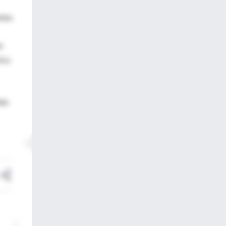
ntes
e
ica
das