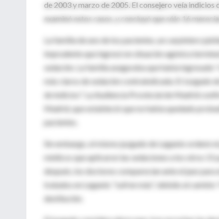
de 2003 y marzo de 2005. El consejero veía indicios 
examinó estos casos, y concluyó que sólo 16 merecían 
La familia de uno de los pacientes, un carpintero jub
imprudente que ingresó en situación agónica terminal
sedación. La familia aseguraba que había ingresado "
más claros de sedación contraindicada. El Juzgado de
de indicios". La Audiencia Provincial de Madrid conf
Madrid, que estableció que no había quedado probada 
pacientes.
Sin embargo, el mismo juzgado de Leganés ordenó el p
médicos que aplicaron las sedaciones a los otros 15
después, los doctores comparecían ante el juez para 
tratados en Leganés "sufren más", debido al cambio "
destitución.