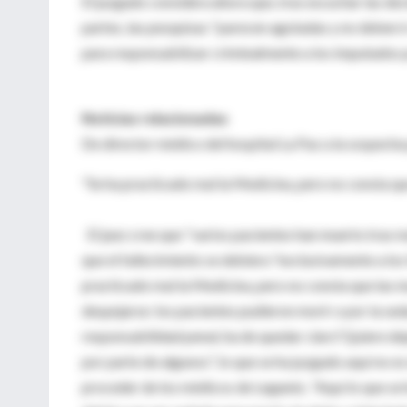
El juzgado considera ahora que, tras escuchar las de
partes, las pesquisas "parecen agotadas y no deben ir
para responsabilizar criminalmente a los imputados p
Noticias relacionadas
De director médico del hospital La Paz a la sospech
"Se ha practicado mal la Medicina, pero no consta qu
El juez cree que "varios pacientes han muerto tras m
que el fallecimiento se debiera "exclusivamente a los
practicado mal la Medicina, pero no consta que las 
despejarse: los pacientes pudieron morir o por la sed
responsabilidad penal, ha de quedar claro".Quiere de
por parte de algunos", lo que se ha juzgado aquí no es
proceder de los médicos de Leganés. "Aquí lo que se 