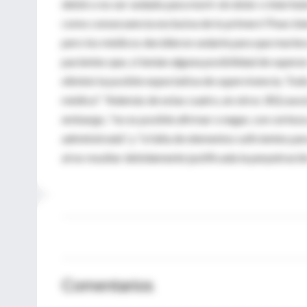
debió o no ser sedado para morir sin dolor o bien hub
como consecuencia exclusiva de lo primero".Pues bien,
pero los médicos decidieron sedarle para que muriera
pacientes que, si tenían alguna posibilidad de supera
eliminó la posible expectativa de supervivencia. Todo e
médica". "Además de estas cuatro, en otros 30 [casos
embargo, "no es posible afirmar o negar, con certeza 
administrada", y "a falta de elementos suficientes p
al no resultar debidamente justificada la perpetració
Comentarios