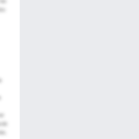
las
tos
e
e
ar
a de
te,