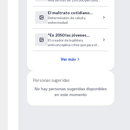
vida de más de 130.000 personas
con la tuberculosis más
resistente.
El maltrato cotidiano
Determinates de salud y
enferma
enfermedad.
"En 2050 las jóvenes
El creador de la píldora
preferirán la reproducción
anticonceptiva crfee que para el
artificial a la natural"
año 2050 las jóvenes preferirán la
reproducción artificial a la natural.
Ver más
Personas sugeridas
No hay personas sugeridas disponibles
en este momento