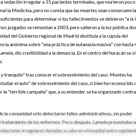
a sedación irregular a 15 pacientes terminales, que murieron poco
 mal la Medicina, pero no consta que las muertes sean consecuenci
suficientes para determinar si los fallecimientos se debieron "a la 
hos juzgados se remontan a 2003, pero salieron a la luz pública do
idad del Gobierno regional de Madrid destituía a la cúpula del
uncia anónima sobre "una práctica de eutanasia masiva" con hasta
mela, dio credibilidad a la denuncia. En el centro del huracán se s
s.
 y tranquilo" tras conocer el sobreseimiento del caso. Montes ha
tudiar el auto" de sobreseimiento del caso, si bien ha reconocido 
por la "terrible campaña" que, a su entender, se ha organizado contra
de la comunidad sólo detectaron fallos administrativos, sin poder
l tratamiento de los enfermos. Poco después, Lamela presentaba u
sedaciones irregulares llevadas a cabo en el hospital entre septiem