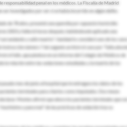
de responsabilidad penal en los médicos. La Fiscalía de Madrid
ser investigados por ver si se había incurrido en algún delito.
ilado de 78 años, presentó una querella por supuesto homicidio
 en 2003 y falleció horas después, habiéndosele aplicado una
casi andando y salió muerto"; Sanidad lo consideró uno de los caso
 Instrucción número 7 de Leganés archivó el caso por "falta absol
irmó el fallo, apoyándose en un informe del Colegio de Médicos de
la relación entre las sedaciones estudiadas y la muerte de los
asado mes de junio al hospital que le entregara los datos de los
 pacientes terminales para citarlos como imputados. Dos meses
declarar. Montes afirmó que ahora los pacientes terminales que so
muchísimo y para mal" de las prácticas de sedación tras su