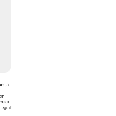
uesta
con
mers
a
ntegral