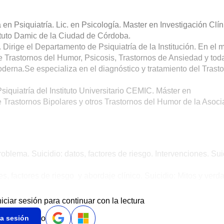
en Psiquiatría. Lic. en Psicología. Master en Investigación Clín
stituto Damic de la Ciudad de Córdoba.
. Dirige el Departamento de Psiquiatría de la Institución. En el
e Trastornos del Humor, Psicosis, Trastornos de Ansiedad y tod
derna.Se especializa en el diagnóstico y tratamiento del Trast
siquiatría del Instituto Universitario CEMIC. Máster en
Trastornos Bipolares y otros Trastornos del Humor de la Asoci
oblema. Suicidio: datos, factores de riesgo. Intervenciones. Sui
s, factores de riesgo y abordaje clínico. Suicidio: Mitos y verd
niciar sesión para continuar con la lectura
CITAR INSCRIPCIÓN
o
ia sesión