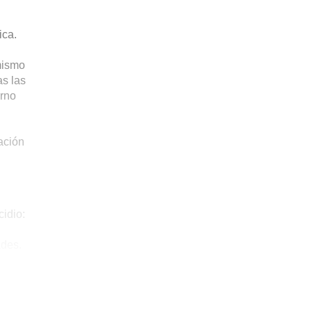
ica.
 mismo
as las
orno
ación
cidio:
ades.