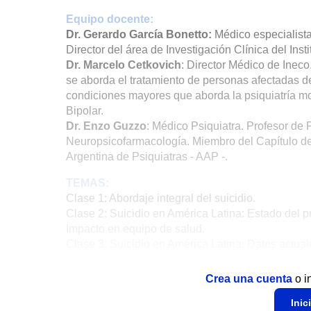
Equipo docente:
Dr. Gerardo García Bonetto:
Médico especialista 
Director del área de Investigación Clínica del In
Dr. Marcelo Cetkovich
: Director Médico de Ineco
se aborda el tratamiento de personas afectadas d
condiciones mayores que aborda la psiquiatría mo
Bipolar.
Dr. Enzo Guzzo
: Médico Psiquiatra. Profesor de P
Neuropsicofarmacología. Miembro del Capítulo de 
Argentina de Psiquiatras - AAP -.
TEMAS:
Clase 1: Abordaje integral del suicidio.
Clase 2: Suicidio en América Latina: Estado del pr
Impacto en equipo de salud.
Clase 3: Suicidio en América Latina: Datos actuale
Redes sociales y suicidio adolescente.
Crea una cuenta
o i
SOLI
Inic