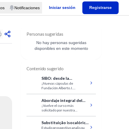
Iniciar sesión
Registrarse
tos
Notificaciones
Personas sugeridas
No hay personas sugeridas
disponibles en este momento
Contenido sugerido
SIBO: desde la
¡Nuevas cápsulas de
fisiopatología al
Fundación Alberto J.
diagnóstico
Roemmers!
Abordaje integral del
¡Vuelve el curso más
paciente con dolor
solicitado por nuestra
lumbar (2° edición)
comunidad!
Substituição isocalórica
Estudo prospectivo analisou
de proteínas na infância