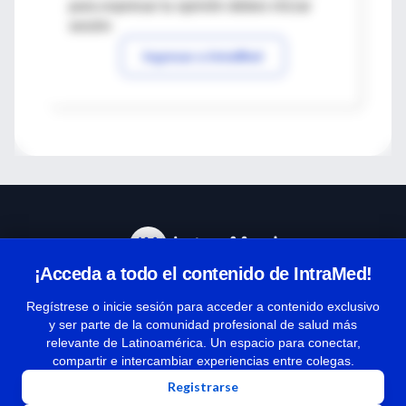
para expresar tu opinión debes iniciar
sesión
Ingresar a IntraMed
¡Acceda a todo el contenido de IntraMed!
Centro de Ayuda
Regístrese o inicie sesión para acceder a contenido exclusivo
y ser parte de la comunidad profesional de salud más
relevante de Latinoamérica. Un espacio para conectar,
Términos y condiciones
compartir e intercambiar experiencias entre colegas.
| Políticas de privacidad
Registrarse
| Todos los derechos reservados | Copyright 1997-2026