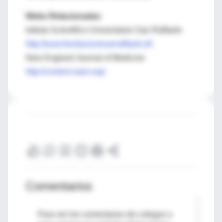
Webs Relacionadas
Istituto Scientifico Universitario San Raffaele
http://www.fondazionesanraffaele.it/I
New England Journal of Medicine
http://content.nejm.org/
Comentarios
Para ver los comentarios de colegas o