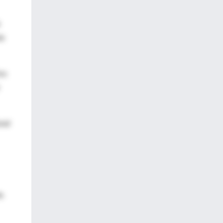
le
tos
nal
a