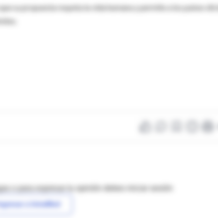
que su propuesta respeta la vida humana y permite a los países dic
mites.
as o para expresar tu opinión debes iniciar sesión
ngresar a IntraMed