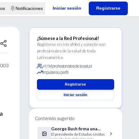
Iniciar sesión
Registrarse
tos
Notificaciones
¡Súmese a la Red Profesional!
Regístrese en IntraMed y conecte con
profesionales de la salud de toda
Latinoamérica.
2003
+1.1 M profesionales de la salud
Impulse su perfil
Registrarse
Iniciar sesión
a
Contenido sugerido
George Bush firma una
El presidente de Estados Unidos
controvertida ley que