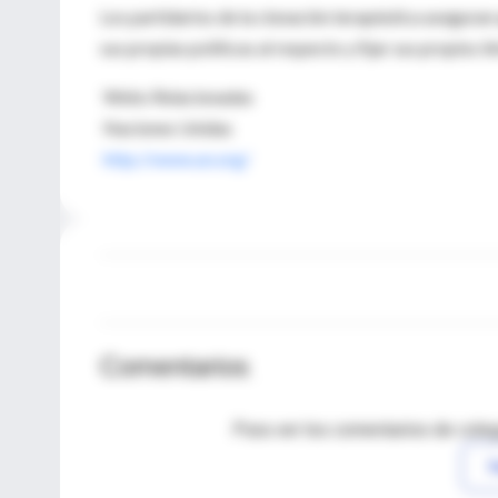
Los partidarios de la clonación terapéutica aseguran 
sus propias políticas al respecto y fijar sus propios lí
Webs Relacionadas
Naciones Unidas
http://www.un.org/
Comentarios
Para ver los comentarios de coleg
I