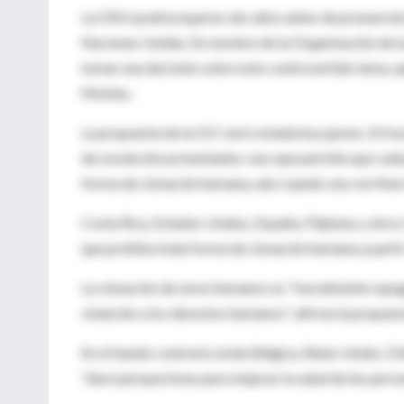
La ONU podría esperar dos años antes de pronunciar
Naciones Unidas. En nombre de la Organización de la
tomar una decisión sobre este controvertido tema, q
Montas.
La propuesta de la OCI será votada hoy jueves. Si f
de resolución presentados: uno que permite que cada 
forma de clonación humana, aún cuando sea con fines
Costa Rica, Estados Unidos, España, Filipinas y otro
que prohíba toda forma de clonación humana a partir
La clonación de seres humanos es "moralmente repugna
violación a los derechos humanos", afirma la propues
En el bando contrario están Bélgica, Reino Unido, Ch
"abre perspectivas para mejorar la salud de las perso