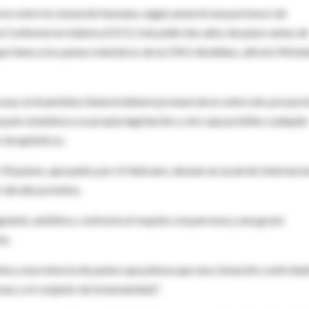
se sobre la clonación humana, según anunció una portavoz de
 Conferencia Islámica (OCI), Irán pidió dos años de plazo antes de
ue tiene a los países miembros de la ONU divididos, afirmó Miche
racasa, la Asamblea General deberá pronunciarse sobre dos proyec
país establezca su propia legislación y otro que prohíbe cualquier
 terapéuticos.
s 50 países, apoyados por el Vaticano, desean un acuerdo internacio
 del año próximo.
nte, antiética, contraria al respeto a la persona y una grave
ta.
ina y una minoría de países que piensa que una clonación controlad
nas y el conjunto de la humanidad".