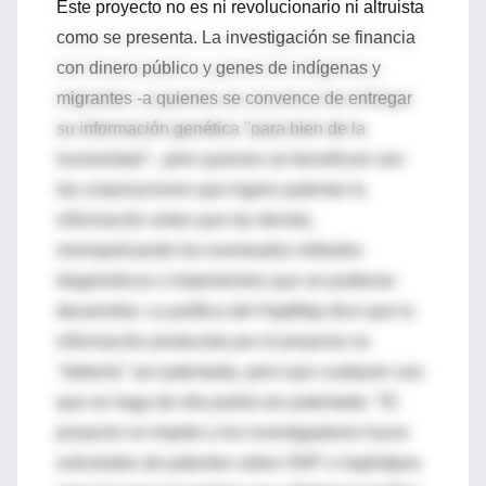
Este proyecto no es ni revolucionario ni altruista
como se presenta. La investigación se financia
con dinero público y genes de indígenas y
migrantes -a quienes se convence de entregar
su información genética "para bien de la
humanidad"-, pero quienes se benefician son
las corporaciones que logren patentar la
información antes que las demás,
monopolizando los eventuales métodos
diagnósticos o tratamientos que se pudieran
desarrollar. La política del HapMap dice que la
información producida por el proyecto no
"debería" ser patentada, pero que cualquier uso
que se haga de ella podrá ser patentado: "El
proyecto no impide a los investigadores hacer
solicitudes de patentes sobre SNP o haplotipos