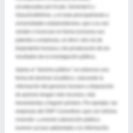
encabezadas por Incyte, Genentech y
GlaxoSmithKline, y el resto principalmente a
universidades estadunidenses, que a su vez
venden o licencian en forma exclusiva sus
patentes a empresas, es decir, otra vía de
biopiratería humana y de privatización de los
resultados de la investigación pública.
Apelar al "dominio público" es entonces una
forma de dominar al público, colocando la
información del genoma humano a disposición
de quienes tengan más recursos, más
herramientas y lleguen primero. Por ejemplo, las
empresas del SNP Consortium, que con mínima
inversión -y enorme subvención pública-
tuvieron acceso adelantado a la información.