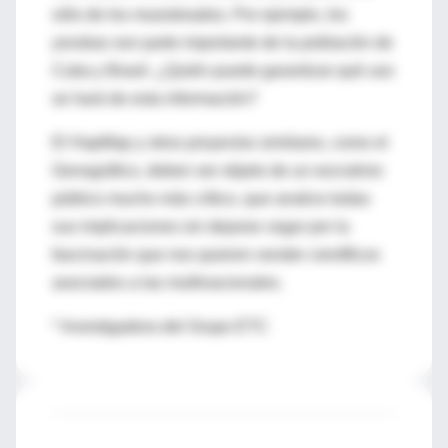
sólo de los muestreados. Por ejemplo, los
yorubas son parte importante de la población de
Cuba y Brasil. ¿Quién puede garantizar qué uso
se hará de esta información?
El HapMap y otros proyectos similares, como el
Genográfico, deben ser objeto de un escrutinio
público mucho más crítico, que analice todas
sus implicaciones sin dejarse cegar por la
fascinación que nos quieren vender científicos
asociados a las multinacionales.
* Investigadora del Grupo ETC