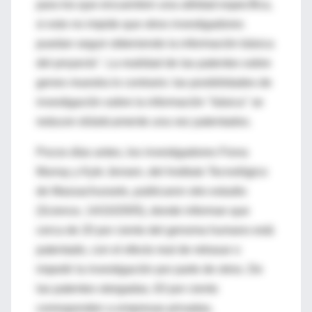
para los que encuentren una utilidad específica,
si esto no impide que otros investigadores
puedan seguir obteniendo la información básica
del proyecto". La realidad de las patentes sobre
genes muestra lo contrario: las posibilidades de
investigación sobre la información "básica" se
reducen drásticamente una vez patentados.
Pocos días antes, los investigadores Fiona
Murray y Kyle Jensen, del Instituto Tecnológico
de Massachussets, publicaron otro estudio
(Science, 14/10/2005), donde informan que
cerca de 20 por ciento del genoma humano está
patentado, con el efecto real de retrasar o
impedir la investigación por parte de otros. De
las patentes otorgadas, 63 por ciento
corresponden a empresas privadas,