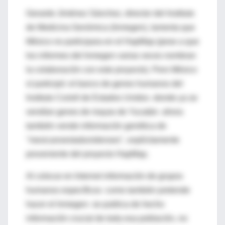
Gerardo Jiménez Sánchez, director del Instituto
de Medicina Genómica (Inmegen), lamenta que
México no participara en el HapMap (pese a que
los informes del Inmegen varias veces nombran
la colaboración con este proyecto). Pero México
sí participó: el banco de genes humanos del
Instituto Coriell de Estados Unidos -donde ya se
vendían genes de mayas de Yucatán- ahora
también vende información genética de
"mexicanoestadunidenses", explícitamente
proveniente del proyecto HapMap.
Al colocar en Internet información de grupos
humanos específicos -como también pretende
hacer el Inmegen- se publica de hecho
información crucial de toda esa población, no