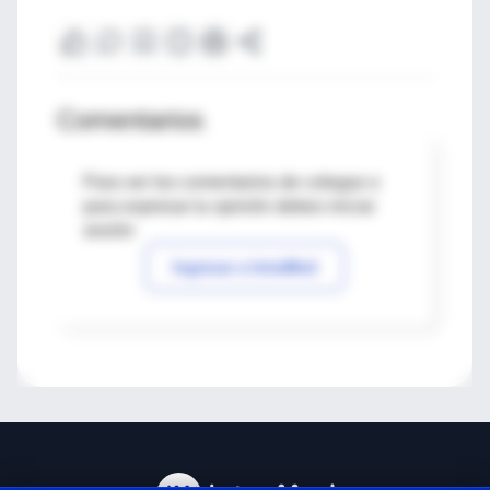
Comentarios
Para ver los comentarios de colegas o
para expresar tu opinión debes iniciar
sesión
Ingresar a IntraMed