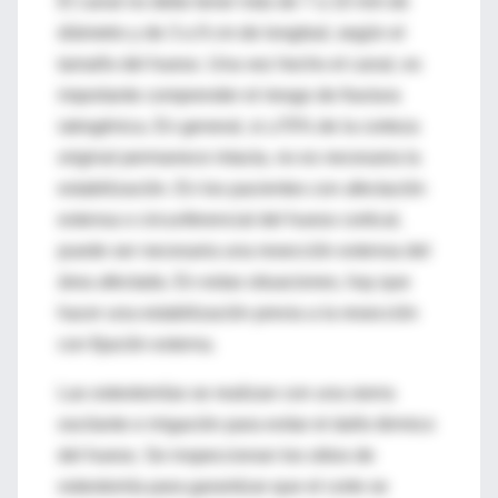
El canal no debe tener más de 7 a 10 mm de
diámetro y de 3 a 9 cm de longitud, según el
tamaño del hueso. Una vez hecho el canal, es
importante comprender el riesgo de fractura
iatrogénica. En general, si ≥70% de la corteza
original permanece intacta, no es necesaria la
estabilización. En los pacientes con afectación
extensa o circunferencial del hueso cortical,
puede ser necesaria una resección extensa del
área afectada. En estas situaciones, hay que
hacer una estabilización previa a la resección
con fijación externa.
Las osteotomías se realizan con una sierra
oscilante e irrigación para evitar el daño térmico
del hueso. Se inspeccionan los sitios de
osteotomía para garantizar que el corte se