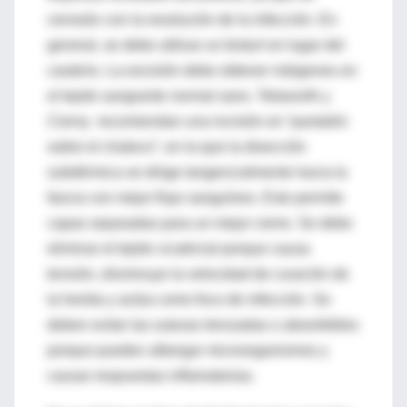
cerrarán con la resolución de la infección. En
general, se debe utilizar un bisturí en lugar del
cauterio. La escisión debe obtener márgenes en
el tejido sangrante normal sano. Tetsworth y
Cierny recomiendan una incisión en “pantalón
sobre el chaleco”, en la que la disección
subdérmica se dirige tangencialmente hacia la
fascia con mejor flujo sanguíneo. Esto permite
capas separadas para un mejor cierre. Se debe
eliminar el tejido cicatricial porque causa
tensión, disminuye la velocidad de curación de
la herida y actúa como foco de infección. Se
deben evitar las suturas trenzadas o absorbibles
porque pueden albergar microorganismos y
causar respuestas inflamatorias.