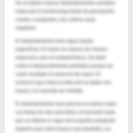
No se deben realizar desbridamientos seriados
hasta que la herida tenga tejido de granulación
rosado y sangrante y los cultivos sean
negativos.
El desbridamiento óseo sigue pautas
específicas. El hueso se expone de manera
expansiva, que es extraperióstica. Se debe
evitar el desprendimiento perióstico porque da
como resultado la ausencia de vasos. El
involucro que rodea la infección es tejido vivo
hueso y no necesita ser retraído.
El desbridamiento óseo preciso se realiza mejor
con fresas de alta velocidad y se procede hasta
que se obtiene el signo de la paprika (sangrado
disperso que indica buena vascularidad). Los