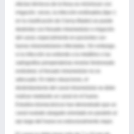
efectos térmicos de la fresa se minimizan con
irrigación. veces, la infección endósatela (tipo 1
en la clasificación de Cierny-Mader) se puede
desbridar con fresado intramedular e irrigación
del canal, especialmente en pacientes con
barras intramedulares infectadas. Sin embargo,
si la infección se extiende a la metáfisis o las
radiografías preoperatorias revelan festoneado
endosteal, el fresado intramedular no es
adecuado. En tales situaciones, el
desbridamiento del canal intramedular se debe
realizar mediante un canal en el hueso.
Estudios biomecánicos han demostrado que un
canal ovalado alargado orientado en paralelo al
eje largo del hueso es estructuralmente mejor.