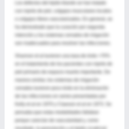
Los defectos del tejido blando se han tratado
con injerto de piel, colgajos musculares locales
o colgajos libres vascularizados. En general, se
ha demostrado que la curación por segunda
intención y los sistemas cerrados de irrigación
son inadecuados para resolver las infecciones.
Shannon et al tuvieron una tasa de éxito <70%
en el tratamiento de los pacientes con injerto de
piel primario de espacio muerto importante. De
manera similar, los sistemas de irrigación
cerrados tuvieron poco éxito en la eliminación
de las infecciones en series presentadas por
Kelly et al en 1970 y Clawson et al en 1973. Se
pensaba que estas modalidades fallaban
porque carecían de vascularidad y, como
resultado, la granulación y el tejido cicatricial