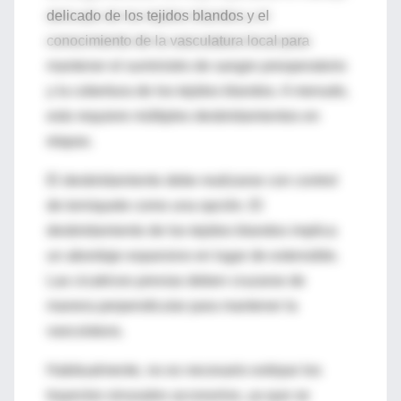
delicado de los tejidos blandos y el
conocimiento de la vasculatura local para
mantener el suministro de sangre preoperatorio
y la cobertura de los tejidos blandos. A menudo,
esto requiere múltiples desbridamientos en
etapas.
El desbridamiento debe realizarse con control
de torniquete como una opción. El
desbridamiento de los tejidos blandos implica
un abordaje expansivo en lugar de extensible.
Las cicatrices previas deben cruzarse de
manera perpendicular para mantener la
vasculatura.
Habitualmente, no es necesario extirpar los
trayectos sinusales accesorios, ya que se