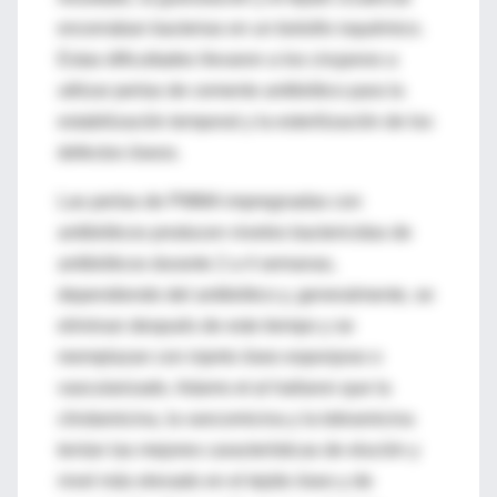
encerraban bacterias en un bolsillo isquémico.
Estas dificultades llevaron a los cirujanos a
utilizar perlas de cemento antibiótico para la
estabilización temporal y la esterilización de los
defectos óseos.
Las perlas de PMMA impregnadas con
antibióticos producen niveles bactericidas de
antibióticos durante 2 a 4 semanas,
dependiendo del antibiótico y, generalmente, se
eliminan después de este tiempo y se
reemplazan con injerto óseo esponjoso o
vascularizado. Adams et al hallaron que la
clindamicina, la vancomicina y la tobramicina
tenían las mejores características de elución y
nivel más elevado en el tejido óseo y de