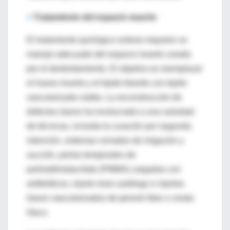
>
Tratamiento del espacio muerto
El tratamiento quirúrgico exitoso requiere un
manejo adecuado del espacio muerto creado
por el desbridamiento. El objetivo es reemplazar
el hueso muerto y el tejido blando con tejido
vascularizado viable. La reconstrucción de
defectos óseos ha involucrado a una variedad
de técnicas, incluida la curación por segunda
intención, sistemas cerrados de irrigación y
succión, perlas temporales de
polimetilmetacrilato (PMMA) cargadas con
antibióticos, injerto óseo autólogo e injertos
óseos vascularizados de peroné libre o cresta
ilíaca.