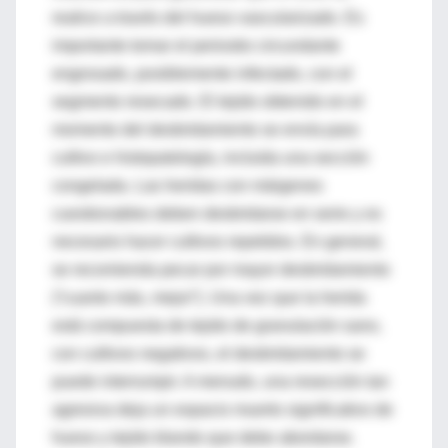
realice a través del hueso vascularizado. Es
importante tomar el periostio circundante
engrosado, posiblemente infectado, con el
segmento resecado. El tejido obtenido en el
momento del desbridamiento se envía para
cultivo e histopatología, incluida una sección
congelada. Las heridas con márgenes
cuestionables deben desbridarse en serie y es
necesario hacer cultivos repetidos. En general,
se recomienda pecar por mayor desbridamiento
(“cuanto más, mejor”). Una vez que la herida
está compuesta de tejido de granulación sano,
con cultivos negativos, el desbridamiento se
puede interrumpir. A menudo, una resección tan
agresiva deja un espacio muerto significativo de
hueso y tejido blando que debe abordarse.