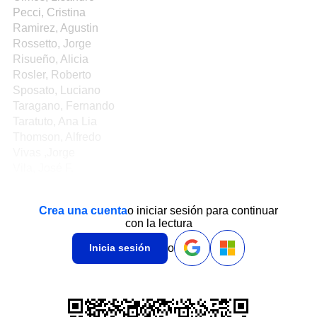
Pecci, Cristina
Ramirez, Agustin
Rossetto, Jorge
Risueño, Alicia
Rosler, Roberto
Sposato, Luciano
Taragano, Fernando
Taratuto, Ana Lia
Thomson, Alfredo
Vivas ,Jorge
Vila, José F.
Crea una cuenta
o iniciar sesión para continuar
con la lectura
o
Inicia sesión