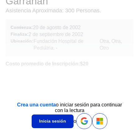
Garrahan
Asistencia Aproximada: 300 Personas.
Comienza:
20 de agosto de 2002
Finaliza:
2 de septiembre de 2002
Ubicación:
Fundación Hospital de
Otra, Otra,
Pediátria.
-
Otro
Costo promedio de Inscripción:$20
Crea una cuenta
o iniciar sesión para continuar
con la lectura
o
Inicia sesión