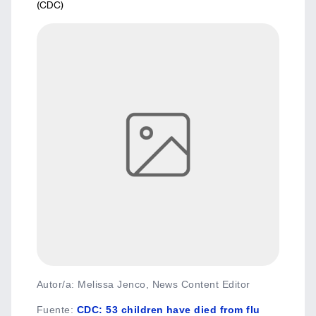
(CDC)
Autor/a: Melissa Jenco, News Content Editor
Fuente
:
CDC: 53 children have died from flu