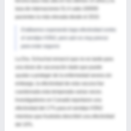
tercera tasa más alta en los últimos 15 años y la
tasa de internaciones 51.4 cada 100000
pacientes la más elevada desde el 2010.
Estábamos esperando baja efectividad contra
el serotipo H3N2, pero aún es muy precoz
para estar seguros
La Dra. Schuchat remarcó que no es tarde para
una dosis de vacunación dado que puede
ayudar a proteger de la enfermedad severa sin
embargo, la efectividad de esta vacuna fue
cuestionada esta temporada varias veces.
Investigadores en Canadá reportaron una
efectividad del 17% para el serotipo H3N2
mientras que Australia describió una efectividad
del 10%.