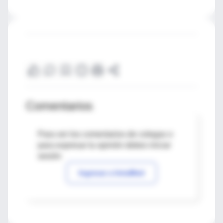
Comentarios
Para ver los comentarios de colegas o
para expresar tu opinión debes iniciar
sesión
Ingresar a IntraMed