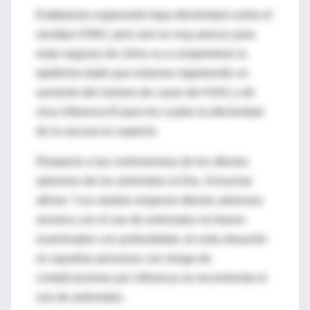
Estábamos esperando baja efectividad contra el
serotipo H3N2, pero aún es muy precoz para
estar seguros de cómo va a comportarse la
epidemia dado que estamos registrando un
aumento del número de casos de H1N1 y de
virus Influenza B para los cuales la efectividad
de la vacuna es superior.
Respecto a las controversias de los efectos
adversos de los antivirales la Dra. Schuchat
afirmo: “Los miedos respecto efectos adversos
severos con el uso de antivirales no fueron
examinados con profundidad, en esta situación
en aquellas personas con riesgo de
complicaciones por influenza se recomienda el
uso de antivirales.