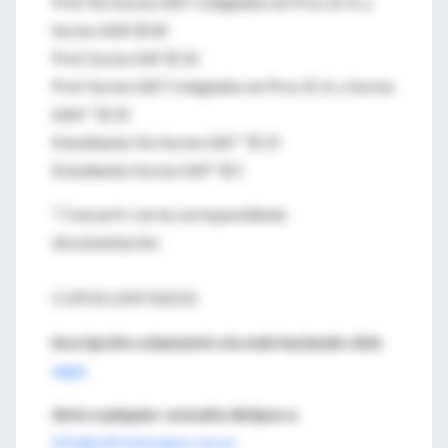
Prof. No Socios SAF Colegiados en Prov. B. A. y
Socios AAK $ 40
Prof. Socios SAF $ 10
Prof. Socios SAF Colegiados en Prov. B. A. y Socios
AAK * $ 10
Estudiantes No Socios SAF * $ 15
Estudiantes Socios SAF* $ 5
* Concurrir con la correspondiente
documentación.
CUPOS LIMITADOS
Inscripción solamente via web haciendo click
aquí.
Ante cualquier consulta diríjase a
info@safisioterapia.com.ar