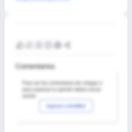
Comentarios
Para ver los comentarios de colegas o
para expresar tu opinión debes iniciar
sesión
Ingresar a IntraMed