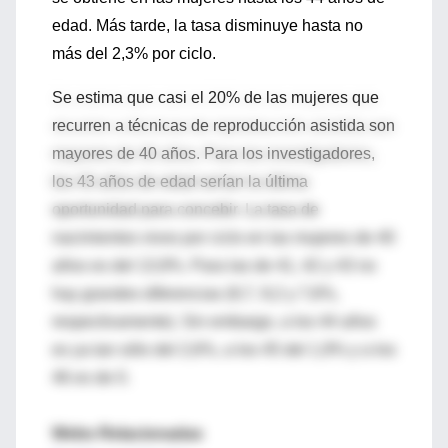
edad. Más tarde, la tasa disminuye hasta no
más del 2,3% por ciclo.
Se estima que casi el 20% de las mujeres que
recurren a técnicas de reproducción asistida son
mayores de 40 años. Para los investigadores,
los 43 años de edad serían la última
oportunidad para concebir. La tasa de
nacimientos vivos por ciclo en las mujeres de 40
años es del 13,9%. Para las de 41, 42 y 43 no
hay grandes diferencias (9,7, 9,2 y 7,6%,
respectivamente). Sin embargo, a los 44 años
es ya tan sólo del 2,6%, a los 45 del 1,9% y a los
46 es de 0.
Webs Relacionadas