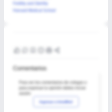
Fertility and Sterility
Harvard Medical School
Comentarios
Para ver los comentarios de colegas o
para expresar tu opinión debes iniciar
sesión
Ingresar a IntraMed