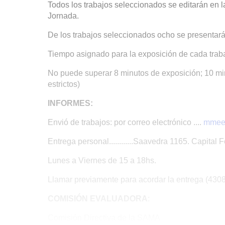
Todos los trabajos seleccionados se editarán en l
Jornada.
De los trabajos seleccionados ocho se presentarán
Tiempo asignado para la exposición de cada traba
No puede superar 8 minutos de exposición; 10 mi
estrictos)
INFORMES:
Envió de trabajos: por correo electrónico ....
mmeer
Entrega personal............Saavedra 1165. Capital F
Lunes a Viernes de 15 a 18hs.
Llamar previamente para acordar la entrega (430
COMISIÓN EVALUADORA
:
Comisión Directiva de la SAMA