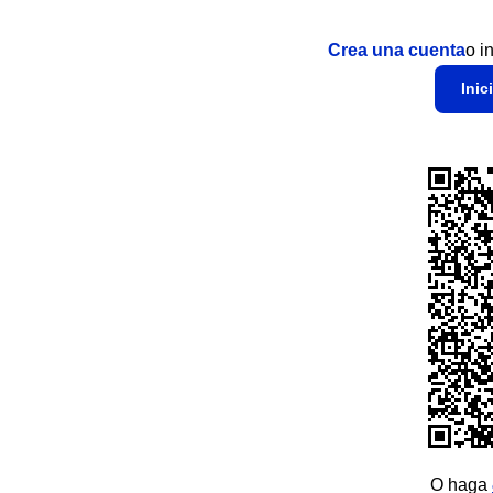
Crea una cuenta
o i
Inic
O haga