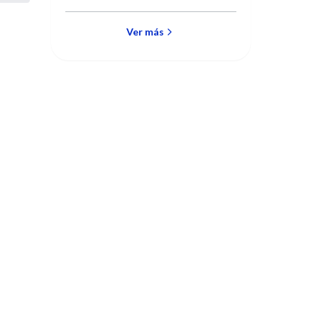
de Rosario el próximo jueves 2
de noviembre. Vacantes
Agotadas.
Ver más