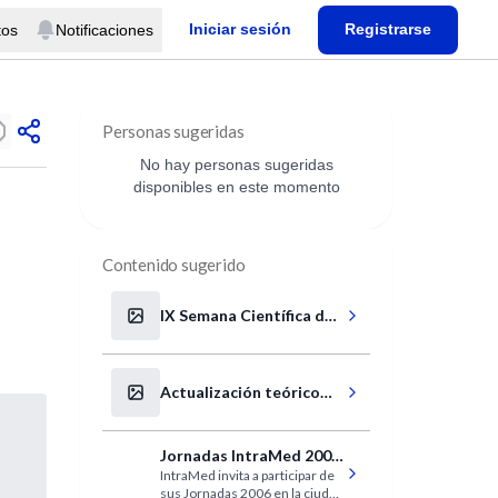
Iniciar sesión
Registrarse
tos
Notificaciones
Personas sugeridas
No hay personas sugeridas
disponibles en este momento
Contenido sugerido
IX Semana Científica del
Hospital Centro Médico
Zona 10
Actualización teórico
práctica: Estrés, Trauma
y Desastres
Jornadas IntraMed 2006
IntraMed invita a participar de
en Rosario
sus Jornadas 2006 en la ciudad