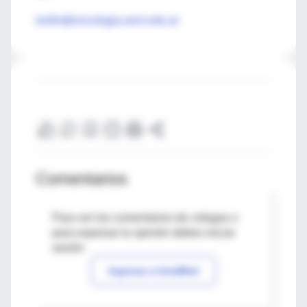
ieofm@oncologia.anm.edu.ar
Comentarios
Para ver los comentarios de colegas o
para expresar tu opinión debes iniciar
sesión
Ingresar a IntraMed