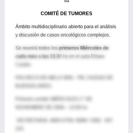
su
COMITÉ DE TUMORES
Ámbito multidisciplinario abierto para el análisis
y discusión de casos oncológicos complejos.
Se reunirá todos los
primeros Miércoles de
cada mes a las 13.3
0 hs en el aula Eliseo
Cantón
PACHECO DE MELO 3081 - PB, CIUDAD DE
BUENOS AIRES
Próximo comité: MIÉRCOLES 1° DE
NOVIEMBRE DE 2006 – 13:30 hs
SECRETARIA: 4805-5759 / 6890 / 3392 INT.
223