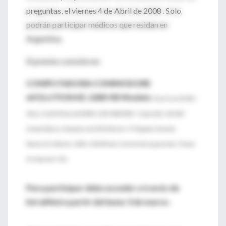
preguntas, el viernes 4 de Abril de 2008 . Solo
podrán participar médicos que residan en
Argentina.
El premio consiste en:
COMPUTADORA COMMODORE
eVOLUTION KE-2280 VB Modelo:
Dual Core E2180 /
Marca: Intel® Pentium®/RAM: 1024 MB DDR2 / Capacidad: 160 GB /
Unidad Óptica: Grabadora de DVD.Monitor 17 Pulgadas. Pantalla.
Resolución Máxima: 1280 x 1024Píxeles. Características generales: Tiempo
de respuesta: 5ms.
Para participar debe acceder a través de
IntraMed a partir del lunes 3 de marzo.