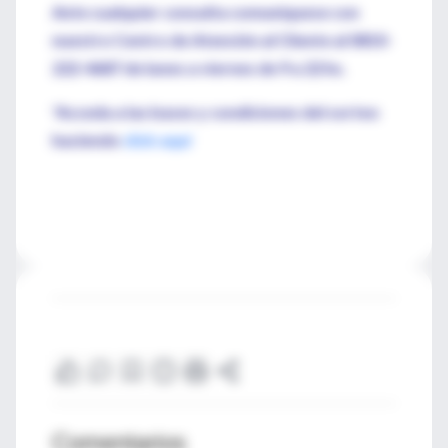
Ante cualquier consulta comuníquese con
nuestro Centro de Atención al Cliente al 0810-
222-4687 de lunes a viernes de 9 a 22 hs.
*Acceda a las bases y condiciones del sorteo
haciendo
click aquí
Comentarios