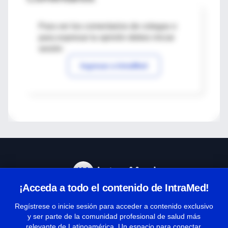
Para ver los comentarios de colegas o
para expresar tu opinión debes iniciar
sesión
Ingresar a IntraMed
¡Acceda a todo el contenido de IntraMed!
Centro de Ayuda
Regístrese o inicie sesión para acceder a contenido exclusivo
y ser parte de la comunidad profesional de salud más
relevante de Latinoamérica. Un espacio para conectar,