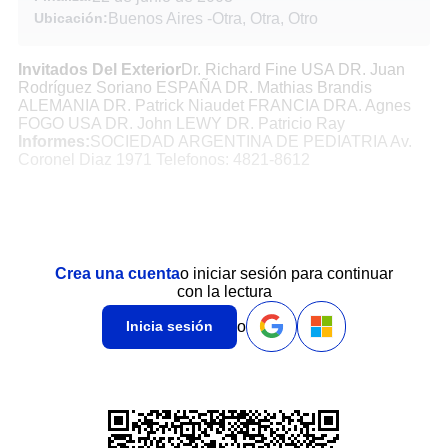
Ubicación:
Buenos Aires
-
Otra, Otra, Otro
Invitados Del Exterior
Dr. Richard Fine USA DR. Juan
Rodríguez Soriano ESPAÑA DR. Mathias Brandis
ALEMANIA DR. Patrick Niaudet FRANCIA DRA. Agnes
FOGO USA DR. John LEWY DR. Patricio Ray
Informes:
SOCIEDAD ARGENTINA DE PEDIATRIA Av.
Coronel Diaz 1971 Telefonos: 4821-8612
Crea una cuenta
o iniciar sesión para continuar
con la lectura
o
Inicia sesión