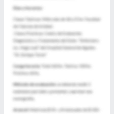
Días y horarios:
Clases Teóricas: Miércoles de 18 a 21 hs. Facultad
de Ciencias de la Salud .
Clases Prácticas: Centro de Evaluación,
Diagnóstico y Tratamiento del Dolor. "Enfermero
Lic. Hugo Leal" del Hospital General de Agudos
"Dr. Enrique Tornú"
Carga horaria:
Total 160 hs. Teórica: 100 hs.
Práctica: 60 hs.
Método de evaluación:
se deberán rendir 2
exámenes parciales y presentar y aprobar una
monografía.
Arancel:
Matrícula $ 50.- y 8 mensuales de $ 100.-