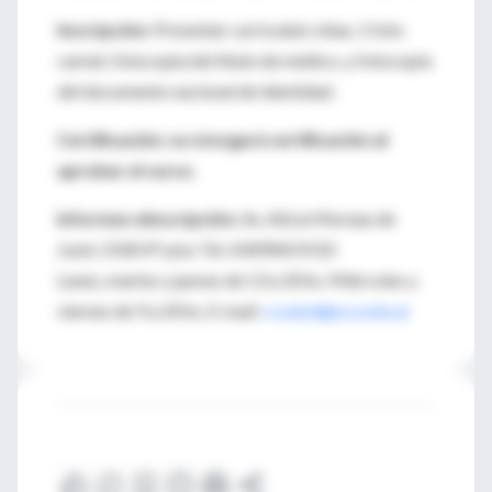
Inscripción:
Presentar curriculum vitae, 1 foto
carnet, fotocopia del título de médico, y fotocopia
del documento nacional de identidad.
Certificación: se otorgará certificación al
aprobar el curso.
Informes eInscripción:
Av. Alicia Moreau de
Justo 1500 4° piso Tel. 43490419/20
Lunes, martes y jueves de 13 a 20 hs. Miércoles y
viernes de 9 a 20 hs. E-mail:
cssalud@uca.edu.ar