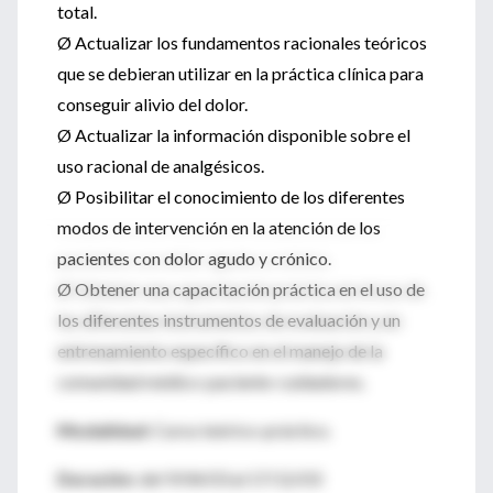
total.
Ø Actualizar los fundamentos racionales teóricos
que se debieran utilizar en la práctica clínica para
conseguir alivio del dolor.
Ø Actualizar la información disponible sobre el
uso racional de analgésicos.
Ø Posibilitar el conocimiento de los diferentes
modos de intervención en la atención de los
pacientes con dolor agudo y crónico.
Ø Obtener una capacitación práctica en el uso de
los diferentes instrumentos de evaluación y un
entrenamiento específico en el manejo de la
comunidad médico-paciente-cuidadores.
Modalidad:
Curso teórico-práctico.
Duración:
del 9/04/03 al 17/12/03