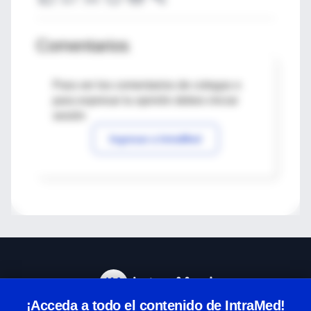
Comentarios
Para ver los comentarios de colegas o
para expresar tu opinión debes iniciar
sesión
Ingresar a IntraMed
¡Acceda a todo el contenido de IntraMed!