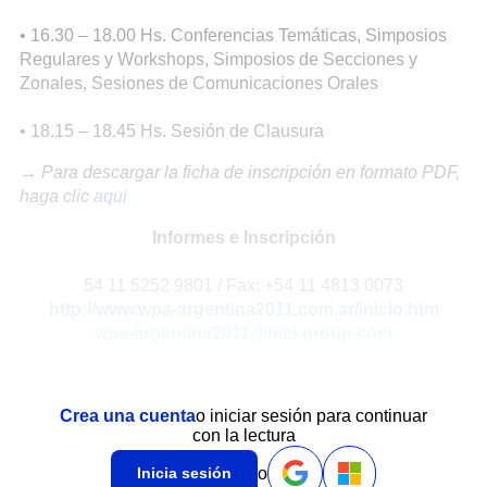
• 16.30 – 18.00 Hs. Conferencias Temáticas, Simposios
Regulares y Workshops, Simposios de Secciones y
Zonales, Sesiones de Comunicaciones Orales
• 18.15 – 18.45 Hs. Sesión de Clausura
→ Para descargar la ficha de inscripción en formato PDF,
haga clic
aqui
Informes e Inscripción
54 11 5252 9801 / Fax: +54 11 4813 0073
http://www.wpa-argentina2011.com.ar/inicio.htm
wpa-argentina2011@mci-group.com
Crea una cuenta
o iniciar sesión para continuar
con la lectura
o
Inicia sesión