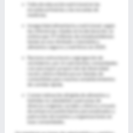
Falta de educación nutricional en las
escuelas primarias y las escuelas de
medicina.
Inseguridad alimentaria y nutricional: según
las referencias citadas en la declaración, se
estima que 37 millones de estadounidenses
tenían acceso limitado o inestable a
alimentos seguros y nutritivos en 2020.
Racismo estructural y segregación de
vecindarios, por el cual muchas comunidades
con una mayor proporción de diversidad
racial y étnica tienen pocas tiendas de
comestibles pero muchos establecimientos
de comida rápida.
Comercialización dirigida de alimentos y
bebidas no saludables a personas de
diversos orígenes raciales y étnicos a través
de esfuerzos publicitarios personalizados y
patrocinio de eventos y organizaciones en
esas comunidades.