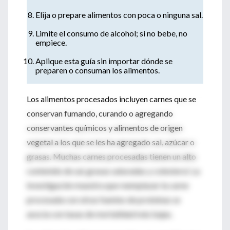
Elija o prepare alimentos con poca o ninguna sal.
Limite el consumo de alcohol; si no bebe, no
empiece.
Aplique esta guía sin importar dónde se
preparen o consuman los alimentos.
Los alimentos procesados ​​incluyen carnes que se
conservan fumando, curando o agregando
conservantes químicos y alimentos de origen
vegetal a los que se les ha agregado sal, azúcar o
grasas. Muchas carnes procesadas tienen un alto
contenido de sal, grasas saturadas y colesterol. La
investigación muestra que reemplazar la carne
procesada con otras fuentes de proteínas se
asocia con tasas de mortalidad más bajas.