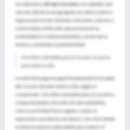
Los alimentos
ultraprocesados ​​
son aquellos que
van más allá de la sal agregada, los edulcorantes o
la grasa para incluir también colorantes, sabores y
conservantes artificiales que promueven la
estabilidad en el almacenamiento, conservan la
textura y aumentan la palatabilidad.
Una dieta saludable para el corazón es buena
para toda la vida.
La nutrición juega un papel fundamental en la salud
del corazón durante toda la vida, según el
comunicado. Una dieta saludable para el corazón y
comportamientos de estilo de vida saludables,
como la actividad física regular y evitar la
exposición a productos de tabaco, son clave desde
la infancia hasta la edad adulta para reducir el