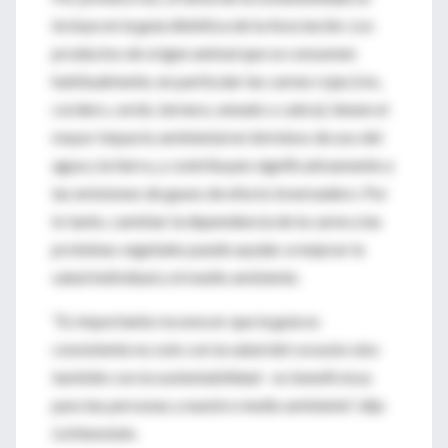
incluye en la guía dietética de la Asociación. Los
productos de origen animal que se consumen
habitualmente, en particular las carnes rojas (res,
cordero, cerdo, ternera, venado o cabra), tienen el
mayor impacto ambiental en términos de uso del
agua y la tierra, y contribuyen significativamente a
las emisiones de gases de efecto invernadero. Por
lo tanto, cambiar la dependencia de la carne a las
proteínas vegetales puede ayudar a mejorar la
salud individual y el medio ambiente.
“Es importante reconocer que la guía es
consistente no solo con la salud del corazón sino
también con la sustentabilidad - es beneficiosa
para las personas y nuestro medio ambiente”, dijo
Lichtenstein.