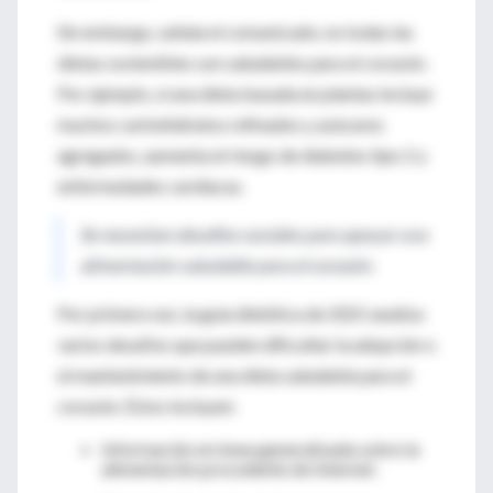
Sin embargo, señala el comunicado, no todas las
dietas sostenibles son saludables para el corazón.
Por ejemplo, si una dieta basada en plantas incluye
muchos carbohidratos refinados y azúcares
agregados, aumenta el riesgo de diabetes tipo 2 y
enfermedades cardíacas.
Se necesitan desafíos sociales para apoyar una
alimentación saludable para el corazón.
Por primera vez, la guía dietética de 2021 analiza
varios desafíos que pueden dificultar la adopción o
el mantenimiento de una dieta saludable para el
corazón. Éstos incluyen:
Información errónea generalizada sobre la
alimentación procedente de Internet.