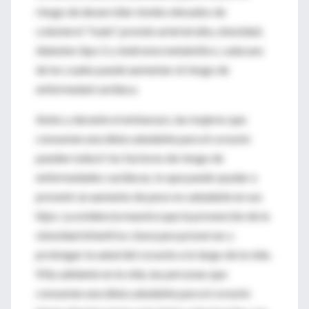
riesgo de desarrollar niveles elevados de
colesterol "malo", presión arterial alta, obesidad,
diabetes tipo 2 y síndrome metabólico, cada uno
de los cuales puede aumentar el riesgo de
enfermedad cardíaca.
Antes y durante el embarazo, las mujeres que
consumen una dieta saludable para el corazón
pueden reducir los factores de riesgo de
enfermedades cardíacas, lo que puede ayudar a
prevenir un aumento de peso no saludable en sus
hijos. La evidencia muestra que la prevención de la
obesidad infantil es clave para preservar y
prolongar la salud del corazón a lo largo de la vida.
Más adelante en la vida, las personas que
consumen una dieta saludable para el corazón