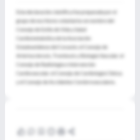
Esta declaración científica fue preparada por el
grupo de escritores voluntarios en nombre del
Consejo de Estilo de Vida y Salud
Cardiometabólica de la Asociación
Estadounidense del Corazón; el Consejo de
Arteriosclerosis, Trombosis y Biología Vascular; el
Consejo de Radiología e Intervención
Cardiovascular; el Consejo de Cardiología Clínica;
y el Consejo de Accidentes Cerebrovasculares.