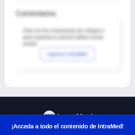
Comentarios
Para ver los comentarios de colegas o
para expresar tu opinión debes iniciar
sesión
Ingresar a IntraMed
¡Acceda a todo el contenido de IntraMed!
Centro de Ayuda