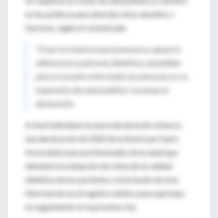
Se requieren acciones de salud pública y cambios
en las políticas para abordar estos desafíos y
barreras, según el comunicado.
“Crear un entorno que promueva y apoye la
adherencia a patrones dietéticos saludables
para el corazón entre todas las personas es un
imperativo de salud pública”, concluye la
declaración.
A nivel individual, la nueva declaración refuerza
una declaración de 2020 de la American Heart
Association para profesionales de la salud que
alentaba la evaluación de rutina de la calidad
dietética de los pacientes y la inclusión de esta
información en el registro médico para que haya
un seguimiento en la próxima cita.