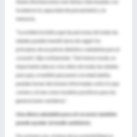
tienen disminuciones más lentas relacionadas con
la edad en la capacidad de pensamiento y la
memoria.
"La evidencia indica que las personas de todas las
edades pueden beneficiarse de seguir los
principios de un patrón dietético saludable para el
corazón", dijo Lichtenstein. “Del mismo modo, es
importante educar a los niños de todas las edades
para que, a medida que pasen a la edad adulta,
puedan tomar decisiones informadas sobre lo que
comen y sirvan como modelos positivos para las
generaciones venideras”.
Una dieta saludable para el corazón también
puede ayudar al medio ambiente.
Por primera vez, el tema de la sostenibilidad se