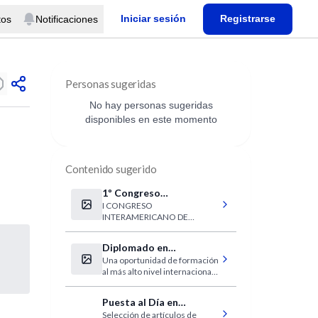
Iniciar sesión
Registrarse
tos
Notificaciones
Personas sugeridas
No hay personas sugeridas
disponibles en este momento
Contenido sugerido
1º Congreso
I CONGRESO
Interamericano de
INTERAMERICANO DE
Medicina de
MEDICINA DE EMERGENCIAS
Emergencias
III CONGRESO ARGENTINO DE
Diplomado en
MEDICINA DE EMERGENCIAS
Una oportunidad de formación
Investigación Clínica a
II FORO LATINOAMERICANO
al más alto nivel internacional.
DE COOPERACIÓN EN
distancia.
Dictado a distancia con todos
EMERGENCIAS Y DESASTRES
los adelantos de la tecnología
Puesta al Día en
educativa.
Selección de artículos de
Odontología