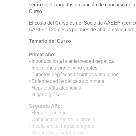
serán seleccionados en función de concurso de ant
Curso
El costo del Curso es de: Socio de AAEEH (con cu
AAEEH: 120 pesos por mes de abril a noviembre
Temario del Curso
Primer año:
- Introducción a la enfermedad hepática
- Infecciones virales y no virales
- Tumores hepáticos benignos y malignos
- Enfermedad hepática autoinmune
- Hepatopatía alcohólica
- Hígado graso
Segundo Año:
- Hepatotoxicidad
- Complicaciones de la cirrosis
- Insuficiencia hepática aguda
- Desórdenes metabólicos