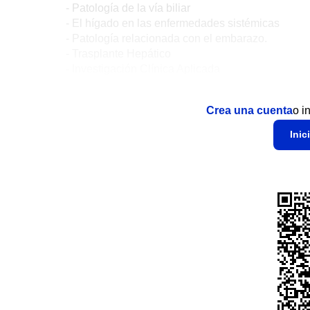
- Patología de la vía biliar
- El hígado en las enfermedades sistémicas
- Patología relacionada con el embarazo.
- Trasplante Hepático
- Investigación Clínica Aplicada
Crea una cuenta
o i
Inic