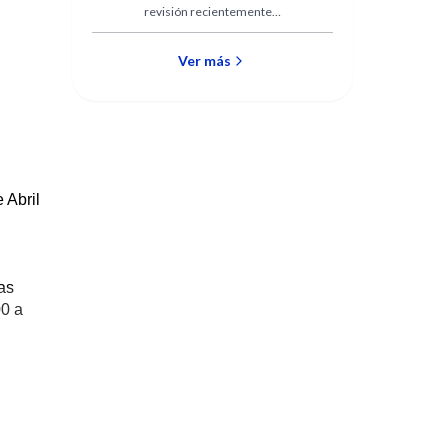
revisión recientemente
publicados en las revistas de
mayor impacto.
Ver más
e Abril
as
00 a