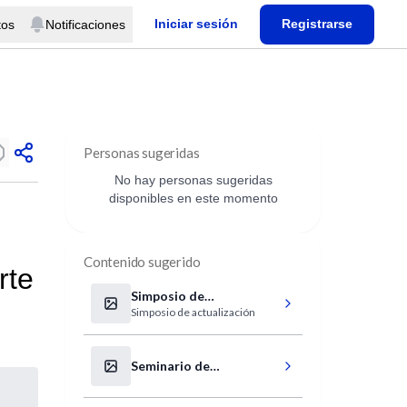
Iniciar sesión
Registrarse
tos
Notificaciones
Personas sugeridas
No hay personas sugeridas
disponibles en este momento
Contenido sugerido
rte
Simposio de
Simposio de actualización
Complicaciones
Cardiovasculares y
Diabetes
Seminario de
observación de
lactantes: Prevención y