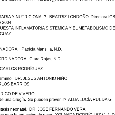
NTARIA Y NUTRICIONAL? BEATRIZ LONDOÑO, Directora IC
A 2004
SPUESTA INFLAMATORIA SISTÉMICA Y EL METABOLISMO D
UGUAY
DORA: Patricia Mansilla, N.D.
RDINADORA: Clara Rojas, N.D
 JUAN CARLOS RODRÍGUEZ
pretermino. DR. JESUS ANTONIO NIÑO
 CARLOS BARRIOS
RODRIGO DE VIVERO
és de una cirugía. Se pueden prevenir? ALBA LUCÍA RUEDA G., 
colestasis neonatal. DR. JOSÉ FERNANDO VERA
ciales para la reducción de peso. YOLANDA RODRÍGUEZ V., N.D