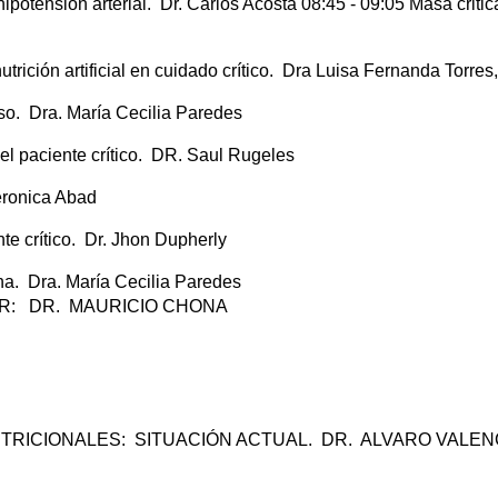
 hipotensión arterial. Dr. Carlos Acosta 08:45 - 09:05 Masa critic
rición artificial en cuidado crítico. Dra Luisa Fernanda Torres
so. Dra. María Cecilia Paredes
en el paciente crítico. DR. Saul Rugeles
eronica Abad
te crítico. Dr. Jhon Dupherly
na. Dra. María Cecilia Paredes
R: DR. MAURICIO CHONA
UTRICIONALES: SITUACIÓN ACTUAL. DR. ALVARO VALEN