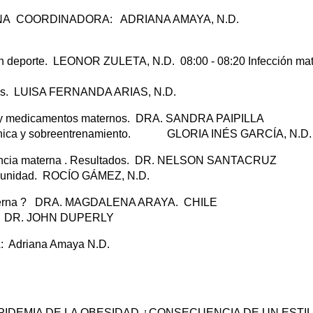
RNA COORDINADORA: ADRIANA AMAYA, N.D.
 en deporte. LEONOR ZULETA, N.D. 08:00 - 08:20 Infección ma
tletas. LUISA FERNANDA ARIAS, N.D.
cia y medicamentos maternos. DRA. SANDRA PAIPILLA
ga crónica y sobreentrenamiento. GLORIA INÉS GARCÍA, N.D.
lactancia materna . Resultados. DR. NELSON SANTACRUZ
a comunidad. ROCÍO GÁMEZ, N.D.
ia materna ? DRA. MAGDALENA ARAYA. CHILE
: DR. JOHN DUPERLY
Adriana Amaya N.D.
EPIDEMIA DE LA OBESIDAD ¿CONSECUENCIA DE UN ESTI