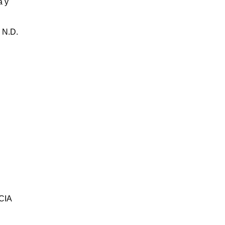
a y
, N.D.
CIA