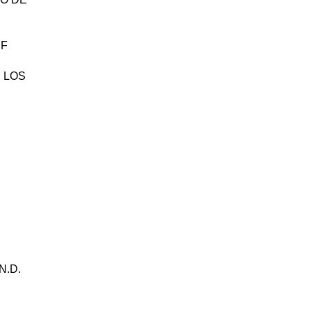
BF
E LOS
N.D.
.