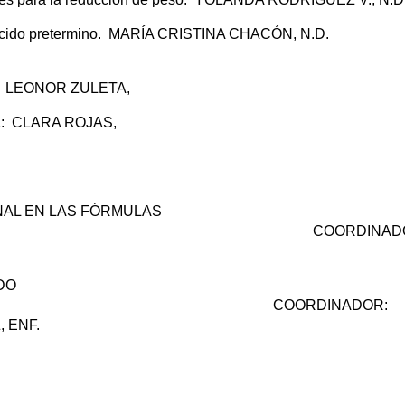
n nacido pretermino. MARÍA CRISTINA CHACÓN, N.D.
: LEONOR ZULETA,
: CLARA ROJAS,
ONAL EN LAS FÓRMULAS
ES COORDINADOR
DO
 COORDINADOR:
 ENF.