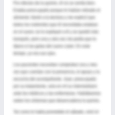
Por efectos de la quimio, él no se sentía bien.
Estaba preocupado porque le habían retirado el
alimento: llamé a la doctora y me explicó que
todos los nutrientes que él necesitaba estaban
en el suero; se lo expliqué a él y se quedó más
tranquilo, pero una y otra vez me pedía que le
dijera si las gotas del suero caían. En este
tiempo, yo era sus ojos.
Los pacientes necesitan comprobar una y otra
vez que cuentan con la presencia, el apoyo y la
escucha del acompañante. Juan, preocupado
por su tratamiento, veía en mí su intermediario
ante los médicos y las enfermeras. Hablábamos
sobre los síntomas que desencadena la quimio.
Tal como le había prometido el sábado, volví el