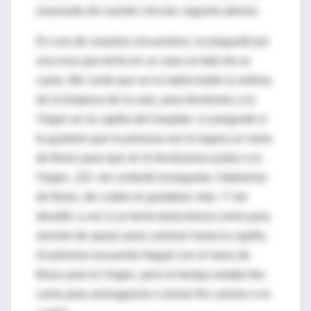
avanzada de nuestro vínculo, lograría abrirse.
En uno de nuestros encuentros, le pregunté por
una rosa que tenía en un vaso al lado de su
cama. Me contó que se la había traído la señora
de la limpieza de la sala, para llevársela a la
Virgen en la capilla del hospital. Le pregunté si
le gustaría que la próxima vez le trajera un ramo
de flores para que se la lleváramos juntos a la
Virgen. ¡Sí!, me contestó enseguida. Hablamos
de flores, de cuáles le gustaban más. Y me
desafió: a ver si yo tenía tanta fuerza como para
servirle de apoyo para caminar hasta la capilla.
Al próximo encuentro llegué con el ramo de
flores para la Virgen, pero el tiempo estaba feo
como para arriesgarnos a tomar frío camino a la