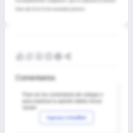
Acompañamiento Terapéutico, que se realizará en Buenos
Aires del 10 al 12 de noviembre próximo.
Comentarios
Para ver los comentarios de colegas o
para expresar tu opinión debes iniciar
sesión
Ingresar a IntraMed