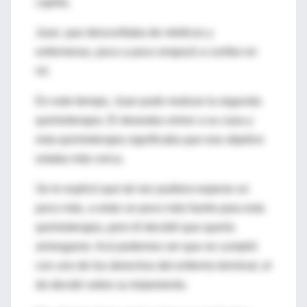
capilla.
Juan, que desconfiaba de médicos y
enfermeras, poco a poco empezó a confiar en
mí.
En este tiempo, Juan pudo realizar la segunda
quimioterapia. El deseaba volver a su casa y
esta quimioterapia significaba que ese objetivo
estaba más cerca.
Se le explicó que tal vez pudiera esperar un
poco más, a estar un poco más fuerte para esta
quimioterapia, pero él decidió que quería
arriesgarse. Acá podemos ver que se cumplió
con uno de los derechos del enfermo terminal, el
de decidir sobre su tratamiento.