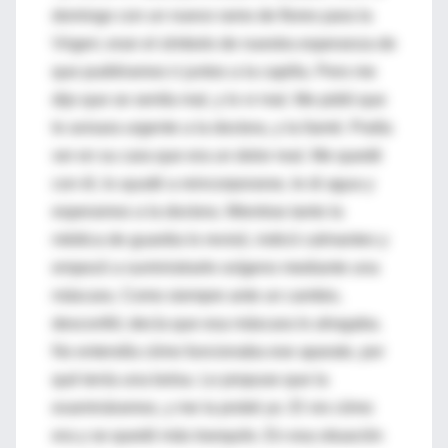
domingo con un nuevo ramo de flores para la
Virgen; eran el símbolo de nuestra esperanza de
que pudiéramos ir juntos a la capilla. Pero me
dijo que se sentía mal, y lo vi mal. Me pidió que
le avisara urgente a la doctora, y la llamé. Podía
ver en su cara que era un dolor real. Me quedé
con él, lo ayudé a reincorporarse, le di agua y
esperamos a la doctora. Mientras tanto la
médica de guardia lo revisó, indicó calmantes y
empezó a suministrarle oxígeno mediante una
máscara. Como siempre ante un cambio,
desconfió; decía que esa máscara lo ahogaba.
No entendía cómo funcionaba ese aparato, por
qué tenía una bolsa. Le propuse que la
examináramos, y me la probé yo. El vio cómo
era y se quedó más tranquilo. En esa situación