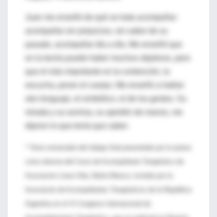
Juan me enseñó de qué se trata acompañar:
acompañar sin prejuicios, sin saber de su
pasado, acompañar día a día. Me enseñó que
en la teoría puede haber muchos objetivos, pero
que el más importante es la contención, la
escucha, poner el cuerpo. Me enseñó a hablar
otro lenguaje, el simbólico, el de los gestos. Su
mirada y su sonrisa, su apretón de manos, me
dijeron lo que tenía que saber.
* Texto extractado del trabajo final presentado por la autora
como alumna del Curso de Acompañante Terapéutico de
Asociación Línea Vida, Bahía Blanca; incluido por la
Asociación de Acompañantes Terapéuticos de la República
Argentina en el VI Congreso Internacional de