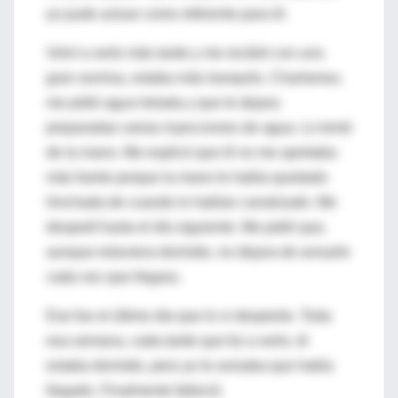
yo pude actuar como referente para él.
Volví a verlo más tarde y me recibió con una
gran sonrisa, estaba más tranquilo. Charlamos,
me pidió agua helada y que le dejara
preparadas varias inyecciones de agua. Lo tomé
de la mano. Me explicó que él no me apretaba
más fuerte porque la mano le había quedado
hinchada de cuando lo habían canalizado. Me
despedí hasta el día siguiente. Me pidió que,
aunque estuviera dormido, no dejara de avisarle
cada vez que llegara.
Ese fue el último día que lo vi despierto. Toda
esa semana, cada tarde que fui a verlo, él
estaba dormido, pero yo le avisaba que había
llegado. Finalmente falleció.