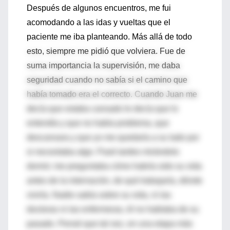
Después de algunos encuentros, me fui
acomodando a las idas y vueltas que el
paciente me iba planteando. Más allá de todo
esto, siempre me pidió que volviera. Fue de
suma importancia la supervisión, me daba
seguridad cuando no sabía si el camino que
había tomado era el correcto. Cuando Juan me
decía que estaba cansado le decía que lo
entendía y que no había problema, que
descansara y que yo me quedaría a su lado por
si necesitaba algo. Pasé tardes mirándolo
dormir; me preguntaba cómo habría sido su vida
antes de la internación, de qué trabajaría, dónde
viviría. Nadie sabía sobre su vida, ni las
doctoras ni las enfermeras, él no hablaba de su
pasado. Pensé que tal vez, en una etapa más