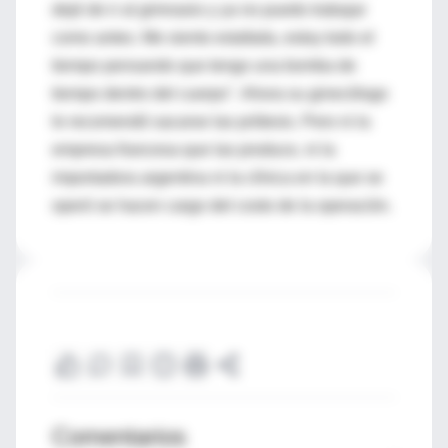
dejé de ir al gimnasio y ya no puedo trabajar
como antes. Me siento estafada, estoy todo el
tiempo pensando que tengo una bomba de
tiempo dentro del cuerpo". Ahora su ginecólogo
le recomendó sacarse las prótesis. Pero ni la
empresa francesa que las produce, ni la
importadora argentina ni la clínica en la que se
operó se hacen cargo del costo de la operación.
Comentarios