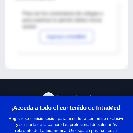
Para ver los comentarios de colegas o
para expresar tu opinión debes iniciar
sesión
Ingresar a IntraMed
¡Acceda a todo el contenido de IntraMed!
Centro de Ayuda
Regístrese o inicie sesión para acceder a contenido exclusivo
y ser parte de la comunidad profesional de salud más
relevante de Latinoamérica. Un espacio para conectar,