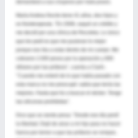
demandará a sus cirujanos por mala praxis.
María Andrea Nocito tiene 41 años, dos hijos y
es fisioterapeuta. "En 2006, saqué un crédito y
me decidí por una clínica de Recoleta. Lo único
que les pedí es que me pusieran lo mejor
porque eso iba a estar dentro de mi cuerpo. Me
cobraron 2.000 pesos por la operación y 800
dólares por las prótesis", cuenta a Clarín.
"Cuando me enteré de lo que había pasado con
esta marca no me preocupé: sabía que tenía las
mejores. Hasta que fui a buscar el sticker. Tengo
las siliconas prohibidas".
Dice que se siente presa: "Desde ese día perdí
la libertad. Dejé de alzar a mi hijo para no hacer
fuerza por temor a que las prótesis se rompan,