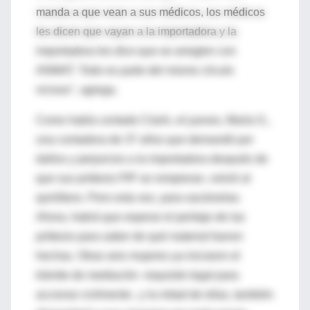
manda a que vean a sus médicos, los médicos
les dicen que vayan a la importadora y la
importadora les dice que se arreglen con
ANMAT. Todo es parte del mismo círculo
vicioso", agrega.
Como había contado Clarín, el jueves, María G.,
una contadora de 37 años que demandó por
daños y perjuicios a la importadora después de
que sus prótesis PIP se rompieran, volvió al
quirófano. Pero esta vez, para sacárselas.
Ahora, habrá que esperar el peritaje de las
prótesis para saber de qué material fueron
hechas. Otras seis mujeres ya iniciaron el
trámite de mediación -requisito legal para
accionar civilmente-, y la mitad de ellas, también