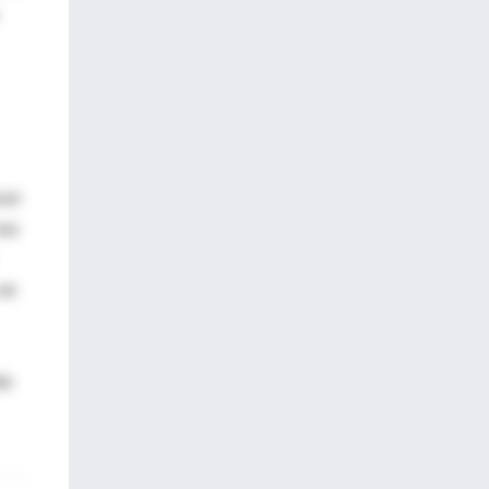
cer
tus
 se
da