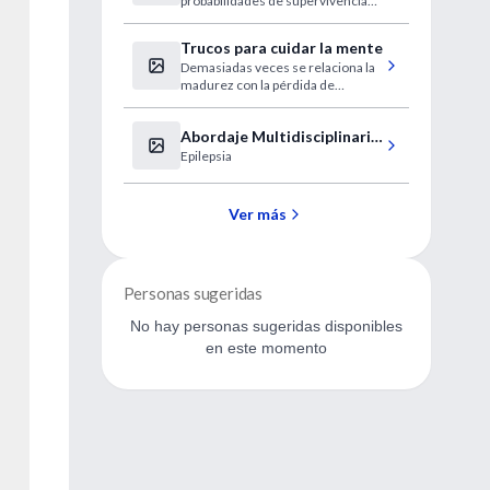
probabilidades de supervivencia
tránsito
en accidentes de tránsito.
Trucos para cuidar la mente
Demasiadas veces se relaciona la
madurez con la pérdida de
facultades mentales. Pero
especialistas en el funcionamiento
Abordaje Multidisciplinario
del cerebro como Tony Buzan
aseguran que no tiene por qué ser
Epilepsia
de la Epilepsia
así.
Ver más
Personas sugeridas
No hay personas sugeridas disponibles
en este momento