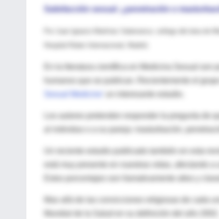
Satisfacción sexual: ¿penetración o masturba
Por Juan Ignacio Martínez Salamanca: urólogo del área de Med
.
Hospital Ruber Internacional, Madrid
En la literatura científica en Medicina Sexual son
humanos que se publican. Recientemente el grupo
Sexual Medicine'
un interesante estudio.
Los autores pretenden responder la pregunta de q
al individuo o a su pareja: masturbación, penetraci
Un reciente estudio publicado también en esta revi
está muy presente en nuestras vidas, afectando a
Estos porcentajes son llamativamente altos y cla
Mas allá de las convicciones religiosas de cada un
Mundial de la Salud en su definición del año 2002