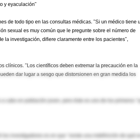
to y eyaculación"
nes de todo tipo en las consultas médicas. "Si un médico tiene 
ión sexual es muy común que le pregunte sobre el número de
 la investigación, difiere claramente entre los pacientes",
 clínicos. "Los científicos deben extremar la precaución en la
pueden dar lugar a sesgo que distorsionen en gran medida los
o a cabo en población joven, pero éste es uno de los primeros "
los investigadores es en que "existe una indefinición de qué e