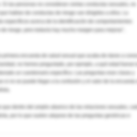
 Si las personas no consideran ciertas conductas sexuales, no
ue hablan de conductas de riesgo van dirigidos a ellos. La
s específicos acerca de la identificación de comportamientos
n de riesgo, pero todavía hay mucho margen para mejorar",
 la primera encuesta de salud sexual que acaba de darse a cono
Sanidad, no hemos preguntado, por ejemplo, a qué edad fueran 
orado un cuestionario específico. Las preguntas eran claras y
ue si no se puede llegar a la confusión y el valor de la encuesta
ñola.
 que dentro del amplio abanico de las relaciones sexuales, ca
inta, por lo que suelen alejarse de las preguntas genéricas e