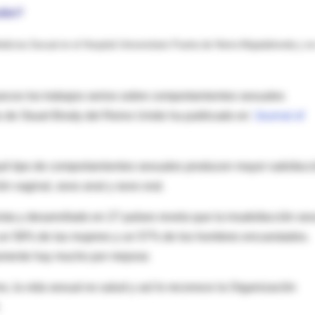
ción?
icina Sexual en el Hospital Universitario Puerta de Hierro-Majadahonda y en
 pocos los trabajos serios sobre comportamientos sexuales
 de Stuart Brody del Reino Unido ha publicado en
'Journal of
ué tipo de comportamientos sexuales producen mayor satisfacc
ón vaginal, sexo anal y sexo oral.
sta y desarrollado en 27 países revela que la insatisfacción se
 un 58% de las mujeres y un 57% de los hombres encuestados.
ramente hay mucho por mejorar.
o, la vida sexual es salud y así lo reconoce la Organización
.