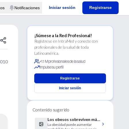
Iniciar sesión
Registrarse
tos
Notificaciones
¡Súmese a la Red Profesional!
Regístrese en IntraMed y conecte con
profesionales de la salud de toda
Latinoamérica.
2010
+1.1 M profesionales de la salud
Impulse su perfil
Registrarse
Iniciar sesión
Contenido sugerido
Los obesos sobreviven más
La obesidad puede aumentar
a los accidentes de