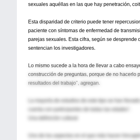
sexuales aquéllas en las que hay penetración, coi
Esta disparidad de criterio puede tener repercusio
paciente con síntomas de enfermedad de transmis
parejas sexuales. Esta cifra, según se desprende de
sentencian los investigadores.
Lo mismo sucede a la hora de llevar a cabo ensayos
construcción de preguntas, porque de no hacerlo 
resultados del trabajo", agregan.
La mayoría de estudios de este tipo se han llevad
cuenta con participantes de todas las edades".
Una definición cultural
Uno de los aspectos en el que más hacen hincapié 