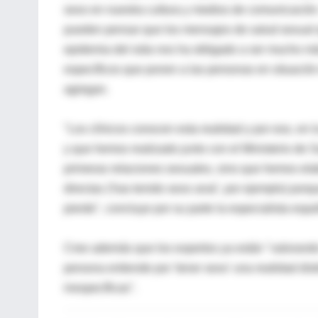
sexo en nuestra cultura y medios de comunicación.
pueden pensar que los mensajes de salud sexual q
epidemia del sida nos ha obligado a ser mucho má
específicos que ponen a las personas en situació
agregan.
"Los clínicos conocen esta realidad y por eso, en
y que hemos realizado junto con el Ministerio de 
primeras relaciones sexuales, sino que hemos elab
directas ('has tenido sexo anal', por ejemplo) porq
pierde", concluye por su parte la especialista espa
Cree además que los expertos ya están "valorando
persona entiende por 'tener sexo' una realidad dist
inespecíficas".