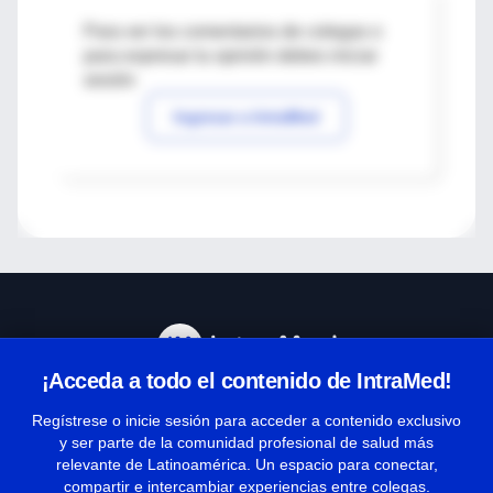
Para ver los comentarios de colegas o
para expresar tu opinión debes iniciar
sesión
Ingresar a IntraMed
¡Acceda a todo el contenido de IntraMed!
Centro de Ayuda
Regístrese o inicie sesión para acceder a contenido exclusivo
y ser parte de la comunidad profesional de salud más
relevante de Latinoamérica. Un espacio para conectar,
Términos y condiciones
compartir e intercambiar experiencias entre colegas.