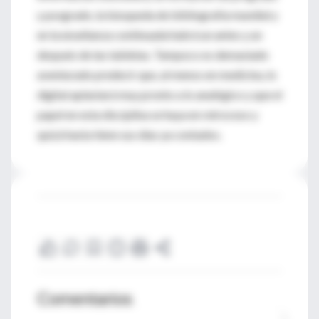
y posgrado, la búsqueda de bibliografía mundial y
en la enseñanza continuada habrá un antes y un
después de las tabletas. Tampoco es demasiado
aventurado predecir que, al menos en medicina, lo
digital aplastará muy pronto a lo analógico y que el
papel en esta disciplina se haya en retroceso y
quizá hasta tiene sus días ya contados.
Comentarios