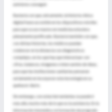
asimismo conseguir.
Bastaría con que, únicamente, la historia clínica
digital fuese accesible en los dispositivos móviles
para que su uso masivo en medicina estuviera
plenamente justificado. Bastaría también con que,
con dichas historias, los médicos puedan
colaborar en la distancia con diagnósticos
complejos, en los que hay que interactuar con
cifras, balances, imágenes e intercambio de ideas,
para que las instituciones sanitarias pensaran
seriamente en incorporar esta tecnología en su
quehacer diario.
Sin embargo, con estas herramientas se puede ir
más allá, mucho más de lo que es la asistencia. En la
información biomédica, la formación de pregrado