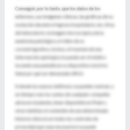
Conseguir, por lo tanto, que los datos de los
enfermos, sus imágenes clínicas, las gráficas de su
evolución durante el ingreso hospitalario, las cifras
del laboratorio, la imagen microscópica de la
anatomía patológica, el vídeo de su
coronariografía e, incluso, el resumen de una
intervención quirúrgica lo pueda ver el médico
tocando una pantalla en su dispositivo móvil no
tiene por qué ser demasiado difícil.
Si desde los nuevos teléfonos se pueden rastrear, y
en tiempo real, los vuelos de cualquier compañía
aérea en el planeta, tener disponible en iPads u
otras tabletas el contenido de una determinada
historia clínica (con todos los controles de
privacidad que sean necesarios) se puede