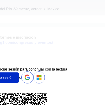
del Rio
-
Veracruz, Veracruz, Mexico
formes e inscripción
eg1.com/congresos-y-eventos/
niciar sesión para continuar con la lectura
o
ia sesión