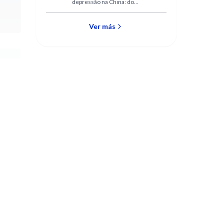
depressão na China: do
anos?
impacto do envelhecimento
populacional às projeções pós-
pandemia.
Ver más