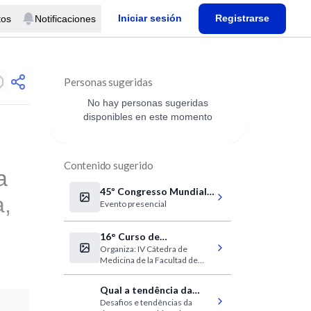
Iniciar sesión
Registrarse
tos
Notificaciones
Personas sugeridas
No hay personas sugeridas
disponibles en este momento
Contenido sugerido
a
45º Congresso Mundial
a,
Evento presencial
de Ortopedia – SICOT
2025
16° Curso de
Organiza: IV Cátedra de
Comunicación en
Medicina de la Facultad de
Ciencias de la Salud
Medicina de la Universidad de
Buenos Aires
Qual a tendência da
Desafios e tendências da
depressão daqui a 50