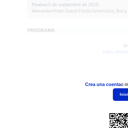
Finaliza:
5 de septiembre de 2025
Ubicación:
Hotel Grand Fiesta Americana, Boca 
PROGRAMA
In
https://fem
Crea una cuenta
o i
Inic