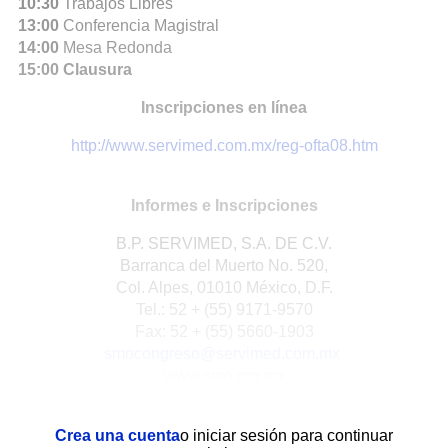
10:30
Trabajos Libres
13:00
Conferencia Magistral
14:00
Mesa Redonda
15:00 Clausura
Inscripciones en línea
http://www.servimed.com.mx/reg-ofta08.htm
Informes e Inscripciones
B.P. SERVIMED, S.A. DE C.V.
Barranca del Muerto No. 520,
Col. Alpes, 01010 México, D.F.
Tel.: 52 + (55) 9171-9570
Fax: 52 + (55) 5660-1903
smocongreso@servimed.com.mx
www.smo.org.mx
Crea una cuenta
o iniciar sesión para continuar